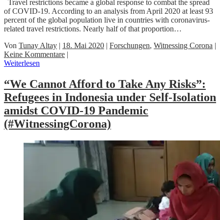
Travel restrictions became a global response to combat the spread
of COVID-19. According to an analysis from April 2020 at least 93
percent of the global population live in countries with coronavirus-
related travel restrictions. Nearly half of that proportion…
Von
Tunay Altay
|
18. Mai 2020
|
Forschungen
,
Witnessing Corona
|
Keine Kommentare
|
Weiterlesen
“We Cannot Afford to Take Any Risks”:
Refugees in Indonesia under Self-Isolation
amidst COVID-19 Pandemic
(#WitnessingCorona)