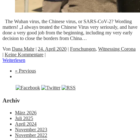
The Wuhan virus, the Chinese virus, or SARS-CoV-2? Wording
matters! „I always treated the Chinese Virus very seriously, and have
done a very good job from the beginning, including my very early
decision to close the borders from China…
Von
Dana Mahr
|
24. April 2020
|
Forschungen
,
Witnessing Corona
|
Keine Kommentare
|
Weiterlesen
« Previous
Archiv
März 2026
Juli 2025
April 2024
November 2023
November 2022