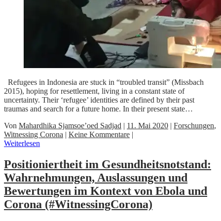
Refugees in Indonesia are stuck in “troubled transit” (Missbach
2015), hoping for resettlement, living in a constant state of
uncertainty. Their ‘refugee’ identities are defined by their past
traumas and search for a future home. In their present state…
Von
Mahardhika Sjamsoe’oed Sadjad
|
11. Mai 2020
|
Forschungen
,
Witnessing Corona
|
Keine Kommentare
|
Weiterlesen
Positioniertheit im Gesundheitsnotstand:
Wahrnehmungen, Auslassungen und
Bewertungen im Kontext von Ebola und
Corona (#WitnessingCorona)