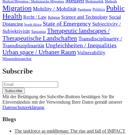
Medien
Medical Migration / Medizinische Migration
Medizinethik
Methods
Migration
Public
Mobility / Mobilität
Politics
Pandemie
Health
Recht / Law
Science and Technology
Social
Religion
State of Emergency
Subjectivity /
Distancing
South Africa
Therapeutic landscapes /
Subjektivität
Tanzania
Therapeutische Landschaften
Transdisciplinarity /
Ungleichheiten / Inequalities
Transdisziplinarität
Urban space / Urbaner Raum
Vulnerability
Wissenshierarchie
Subscribe
Mit der Betätigung des Subcribe-Buttons bestätigen Sie Ihr
Einverständnis mit der Verwendung Ihrer Daten gemäß unserer
Datenschutzerklärung
.
Blogs
The taskforce as middleman: The rise and fall of IMPACT