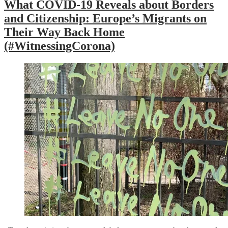
What COVID-19 Reveals about Borders
and Citizenship: Europe’s Migrants on
Their Way Back Home
(#WitnessingCorona)