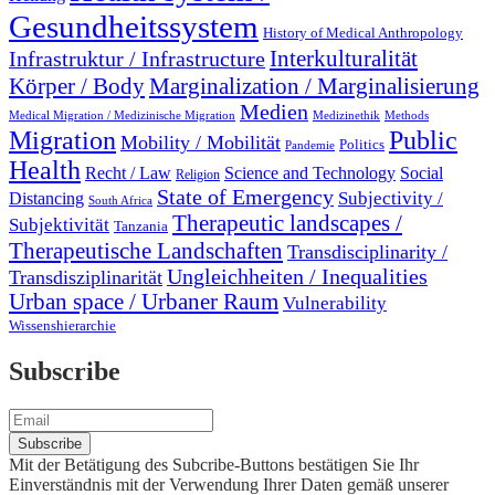
Gesundheitssystem
History of Medical Anthropology
Interkulturalität
Infrastruktur / Infrastructure
Marginalization / Marginalisierung
Körper / Body
Medien
Medical Migration / Medizinische Migration
Medizinethik
Methods
Migration
Public
Mobility / Mobilität
Politics
Pandemie
Health
Recht / Law
Science and Technology
Social
Religion
State of Emergency
Subjectivity /
Distancing
South Africa
Therapeutic landscapes /
Subjektivität
Tanzania
Therapeutische Landschaften
Transdisciplinarity /
Ungleichheiten / Inequalities
Transdisziplinarität
Urban space / Urbaner Raum
Vulnerability
Wissenshierarchie
Subscribe
Mit der Betätigung des Subcribe-Buttons bestätigen Sie Ihr
Einverständnis mit der Verwendung Ihrer Daten gemäß unserer