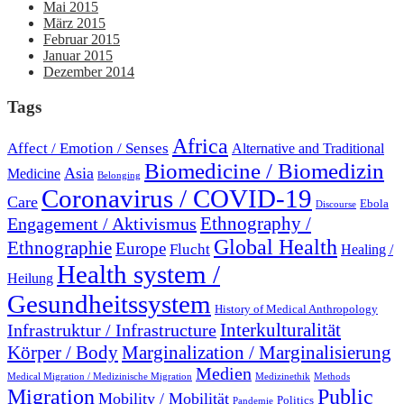
Mai 2015
März 2015
Februar 2015
Januar 2015
Dezember 2014
Tags
Africa
Affect / Emotion / Senses
Alternative and Traditional
Biomedicine / Biomedizin
Asia
Medicine
Belonging
Coronavirus / COVID-19
Care
Ebola
Discourse
Engagement / Aktivismus
Ethnography /
Global Health
Ethnographie
Europe
Flucht
Healing /
Health system /
Heilung
Gesundheitssystem
History of Medical Anthropology
Interkulturalität
Infrastruktur / Infrastructure
Marginalization / Marginalisierung
Körper / Body
Medien
Medical Migration / Medizinische Migration
Medizinethik
Methods
Migration
Public
Mobility / Mobilität
Politics
Pandemie