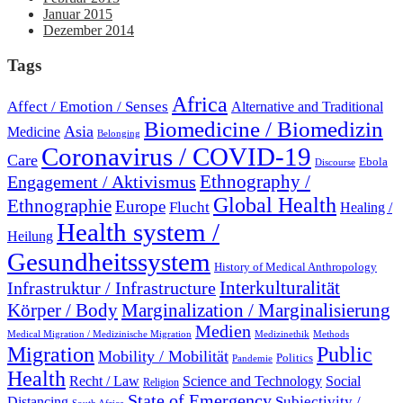
Januar 2015
Dezember 2014
Tags
Africa
Affect / Emotion / Senses
Alternative and Traditional
Biomedicine / Biomedizin
Asia
Medicine
Belonging
Coronavirus / COVID-19
Care
Ebola
Discourse
Engagement / Aktivismus
Ethnography /
Global Health
Ethnographie
Europe
Flucht
Healing /
Health system /
Heilung
Gesundheitssystem
History of Medical Anthropology
Interkulturalität
Infrastruktur / Infrastructure
Marginalization / Marginalisierung
Körper / Body
Medien
Medical Migration / Medizinische Migration
Medizinethik
Methods
Migration
Public
Mobility / Mobilität
Politics
Pandemie
Health
Recht / Law
Science and Technology
Social
Religion
State of Emergency
Subjectivity /
Distancing