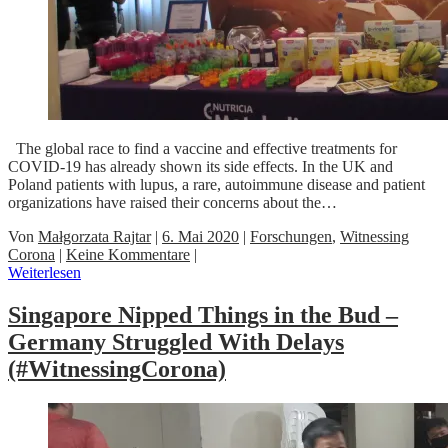
The global race to find a vaccine and effective treatments for
COVID-19 has already shown its side effects. In the UK and
Poland patients with lupus, a rare, autoimmune disease and patient
organizations have raised their concerns about the…
Von
Małgorzata Rajtar
|
6. Mai 2020
|
Forschungen
,
Witnessing
Corona
|
Keine Kommentare
|
Weiterlesen
Singapore Nipped Things in the Bud –
Germany Struggled With Delays
(#WitnessingCorona)