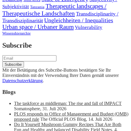
South Africa
Therapeutic landscapes /
Subjektivität
Tanzania
Therapeutische Landschaften
Transdisciplinarity /
Ungleichheiten / Inequalities
Transdisziplinarität
Urban space / Urbaner Raum
Vulnerability
Wissenshierarchie
Subscribe
Mit der Betätigung des Subcribe-Buttons bestätigen Sie Ihr
Einverständnis mit der Verwendung Ihrer Daten gemäß unserer
Datenschutzerklärung
.
Blogs
The taskforce as middleman: The rise and fall of IMPACT
Somatosphere
,
31. Juli 2026
PLOS responds to Office of Management and Budget (OMB)
proposed rule
The Official PLOS Blog
,
14. Juli 2026
Do It Yourself Mushroom Gummy Recipes That Are Both
Fun and Healthy and balanced
Disability Field Notes
,
4.