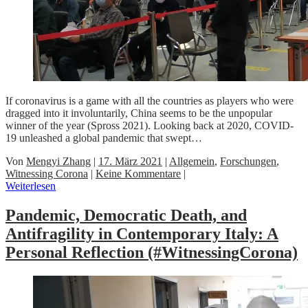
If coronavirus is a game with all the countries as players who were
dragged into it involuntarily, China seems to be the unpopular
winner of the year (Spross 2021). Looking back at 2020, COVID-
19 unleashed a global pandemic that swept…
Von
Mengyi Zhang
|
17. März 2021
|
Allgemein
,
Forschungen
,
Witnessing Corona
|
Keine Kommentare
|
Weiterlesen
Pandemic, Democratic Death, and
Antifragility in Contemporary Italy: A
Personal Reflection (#WitnessingCorona)