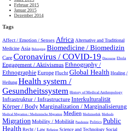
Februar 2015
Januar 2015
Dezember 2014
Tags
Africa
Affect / Emotion / Senses
Alternative and Traditional
Biomedicine / Biomedizin
Asia
Medicine
Belonging
Coronavirus / COVID-19
Care
Ebola
Discourse
Engagement / Aktivismus
Ethnography /
Global Health
Ethnographie
Europe
Flucht
Healing /
Health system /
Heilung
Gesundheitssystem
History of Medical Anthropology
Interkulturalität
Infrastruktur / Infrastructure
Marginalization / Marginalisierung
Körper / Body
Medien
Medical Migration / Medizinische Migration
Medizinethik
Methods
Migration
Public
Mobility / Mobilität
Politics
Pandemie
Health
Recht / Law
Science and Technology
Social
Religion