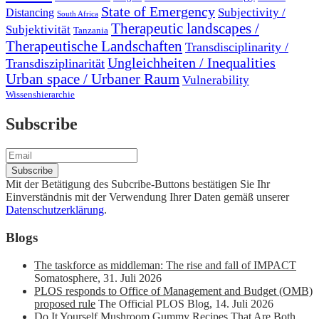
State of Emergency
Subjectivity /
Distancing
South Africa
Therapeutic landscapes /
Subjektivität
Tanzania
Therapeutische Landschaften
Transdisciplinarity /
Ungleichheiten / Inequalities
Transdisziplinarität
Urban space / Urbaner Raum
Vulnerability
Wissenshierarchie
Subscribe
Mit der Betätigung des Subcribe-Buttons bestätigen Sie Ihr
Einverständnis mit der Verwendung Ihrer Daten gemäß unserer
Datenschutzerklärung
.
Blogs
The taskforce as middleman: The rise and fall of IMPACT
Somatosphere
,
31. Juli 2026
PLOS responds to Office of Management and Budget (OMB)
proposed rule
The Official PLOS Blog
,
14. Juli 2026
Do It Yourself Mushroom Gummy Recipes That Are Both