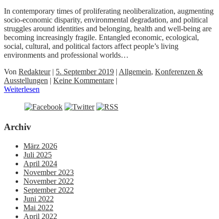
In contemporary times of proliferating neoliberalization, augmenting
socio-economic disparity, environmental degradation, and political
struggles around identities and belonging, health and well-being are
becoming increasingly fragile. Entangled economic, ecological,
social, cultural, and political factors affect people’s living
environments and professional worlds…
Von
Redakteur
|
5. September 2019
|
Allgemein
,
Konferenzen &
Ausstellungen
|
Keine Kommentare
|
Weiterlesen
Archiv
März 2026
Juli 2025
April 2024
November 2023
November 2022
September 2022
Juni 2022
Mai 2022
April 2022