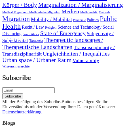
Marginalization / Marginalisierung
Körper / Body
Medien
Medical Migration / Medizinische Migration
Medizinethik
Methods
Migration
Public
Mobility / Mobilität
Politics
Pandemie
Health
Recht / Law
Science and Technology
Social
Religion
State of Emergency
Subjectivity /
Distancing
South Africa
Therapeutic landscapes /
Subjektivität
Tanzania
Therapeutische Landschaften
Transdisciplinarity /
Ungleichheiten / Inequalities
Transdisziplinarität
Urban space / Urbaner Raum
Vulnerability
Wissenshierarchie
Subscribe
Mit der Betätigung des Subcribe-Buttons bestätigen Sie Ihr
Einverständnis mit der Verwendung Ihrer Daten gemäß unserer
Datenschutzerklärung
.
Blogs