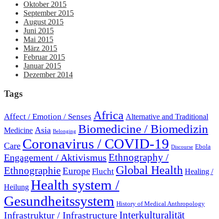
Oktober 2015
September 2015
August 2015
Juni 2015
Mai 2015
März 2015
Februar 2015
Januar 2015
Dezember 2014
Tags
Africa
Affect / Emotion / Senses
Alternative and Traditional
Biomedicine / Biomedizin
Asia
Medicine
Belonging
Coronavirus / COVID-19
Care
Ebola
Discourse
Engagement / Aktivismus
Ethnography /
Global Health
Ethnographie
Europe
Flucht
Healing /
Health system /
Heilung
Gesundheitssystem
History of Medical Anthropology
Interkulturalität
Infrastruktur / Infrastructure