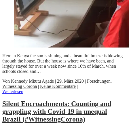
Here in Kenya the sun is shining and a beautiful breeze is blowing
through the house. But the house is where we have been, and
largely stayed for over a week now since 16th of March, when
schools closed and…
Von
Kennedy Mkutu Agade
|
29. März 2020
|
Forschungen
,
Witnessing Corona
|
Keine Kommentare
|
Weiterlesen
Silent Encroachments: Counting and
grappling with Covid-19 in unequal
Brazil (#WitnessingCorona)