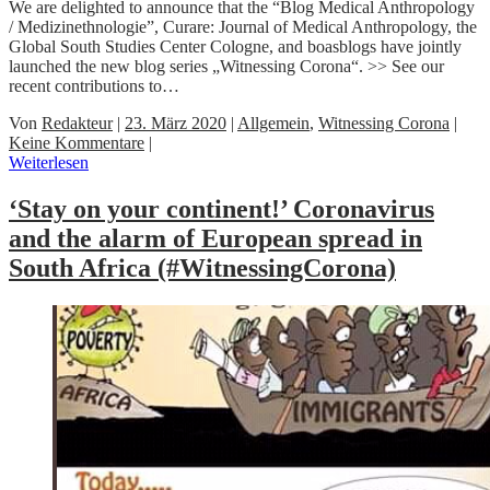
We are delighted to announce that the “Blog Medical Anthropology
/ Medizinethnologie”, Curare: Journal of Medical Anthropology, the
Global South Studies Center Cologne, and boasblogs have jointly
launched the new blog series „Witnessing Corona“. >> See our
recent contributions to…
Von
Redakteur
|
23. März 2020
|
Allgemein
,
Witnessing Corona
|
Keine Kommentare
|
Weiterlesen
‘Stay on your continent!’ Coronavirus
and the alarm of European spread in
South Africa (#WitnessingCorona)