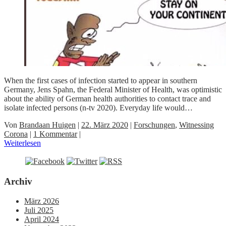
When the first cases of infection started to appear in southern
Germany, Jens Spahn, the Federal Minister of Health, was optimistic
about the ability of German health authorities to contact trace and
isolate infected persons (n-tv 2020). Everyday life would…
Von
Brandaan Huigen
|
22. März 2020
|
Forschungen
,
Witnessing
Corona
|
1 Kommentar
|
Weiterlesen
Archiv
März 2026
Juli 2025
April 2024