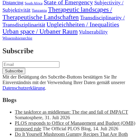
State of Emergency
Subjectivity /
Distancing
South Africa
Therapeutic landscapes /
Subjektivität
Tanzania
Therapeutische Landschaften
Transdisciplinarity /
Ungleichheiten / Inequalities
Transdisziplinarität
Urban space / Urbaner Raum
Vulnerability
Wissenshierarchie
Subscribe
Mit der Betätigung des Subcribe-Buttons bestätigen Sie Ihr
Einverständnis mit der Verwendung Ihrer Daten gemäß unserer
Datenschutzerklärung
.
Blogs
The taskforce as middleman: The rise and fall of IMPACT
Somatosphere
,
31. Juli 2026
PLOS responds to Office of Management and Budget (OMB)
proposed rule
The Official PLOS Blog
,
14. Juli 2026
Do It Yourself Mushroom Gummy Recipes That Are Both