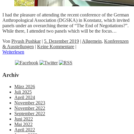
I had the pleasure of attending the recent conference of the German
Anthropological Association (DGSKA) in Konstanz, which invited
panels under an overarching theme of “The End of Negotiations?”.
While there, I attended two panels which will be the focus…
Von
Piyush Pushkar
|
5. Dezember 2019
|
Allgemein
,
Konferenzen
& Ausstellungen
|
Keine Kommentare
|
Weiterlesen
Archiv
März 2026
Juli 2025
April 2024
November 2023
November 2022
September 2022
Juni 2022
Mai 2022
April 2022