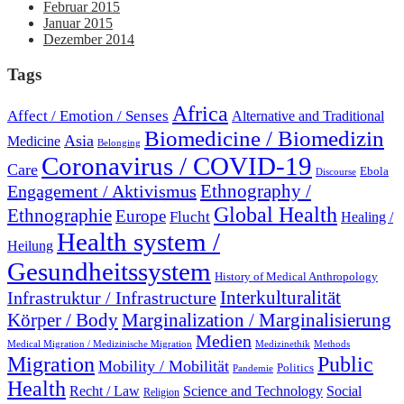
Februar 2015
Januar 2015
Dezember 2014
Tags
Africa
Affect / Emotion / Senses
Alternative and Traditional
Biomedicine / Biomedizin
Asia
Medicine
Belonging
Coronavirus / COVID-19
Care
Ebola
Discourse
Engagement / Aktivismus
Ethnography /
Global Health
Ethnographie
Europe
Flucht
Healing /
Health system /
Heilung
Gesundheitssystem
History of Medical Anthropology
Interkulturalität
Infrastruktur / Infrastructure
Marginalization / Marginalisierung
Körper / Body
Medien
Medical Migration / Medizinische Migration
Medizinethik
Methods
Migration
Public
Mobility / Mobilität
Politics
Pandemie
Health
Recht / Law
Science and Technology
Social
Religion