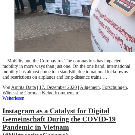
Mobility and the Coronavirus The coronavirus has impacted
mobility in more ways than just one. On the one hand, international
mobility has almost come to a standstill due to national lockdowns
and restrictions on airplanes and long-distance trains.…
Von
Amrita Datta
|
17. Dezember 2020
|
Allgemein
,
Forschungen
,
Witnessing Corona
|
Keine Kommentare
|
Weiterlesen
Instagram as a Catalyst for Digital
Gemeinschaft During the COVID-19
Pandemic in Vietnam