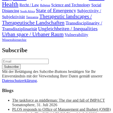
Health
Recht / Law
Science and Technology
Social
Religion
State of Emergency
Subjectivity /
Distancing
South Africa
Therapeutic landscapes /
Subjektivität
Tanzania
Therapeutische Landschaften
Transdisciplinarity /
Ungleichheiten / Inequalities
Transdisziplinarität
Urban space / Urbaner Raum
Vulnerability
Wissenshierarchie
Subscribe
Mit der Betätigung des Subcribe-Buttons bestätigen Sie Ihr
Einverständnis mit der Verwendung Ihrer Daten gemäß unserer
Datenschutzerklärung
.
Blogs
The taskforce as middleman: The rise and fall of IMPACT
Somatosphere
,
31. Juli 2026
PLOS responds to Office of Management and Budget (OMB)