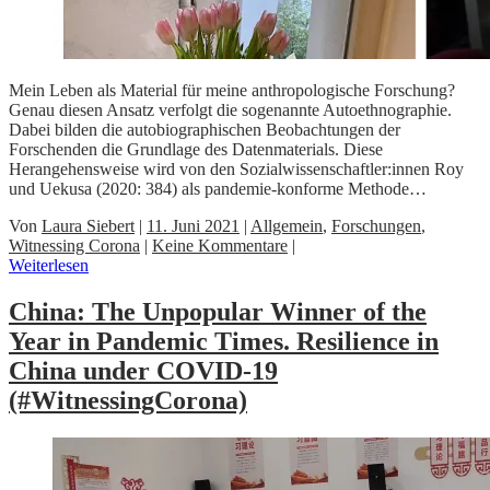
Mein Leben als Material für meine anthropologische Forschung?
Genau diesen Ansatz verfolgt die sogenannte Autoethnographie.
Dabei bilden die autobiographischen Beobachtungen der
Forschenden die Grundlage des Datenmaterials. Diese
Herangehensweise wird von den Sozialwissenschaftler:innen Roy
und Uekusa (2020: 384) als pandemie-konforme Methode…
Von
Laura Siebert
|
11. Juni 2021
|
Allgemein
,
Forschungen
,
Witnessing Corona
|
Keine Kommentare
|
Weiterlesen
China: The Unpopular Winner of the
Year in Pandemic Times. Resilience in
China under COVID-19
(#WitnessingCorona)