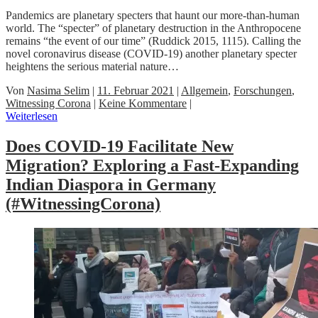
Pandemics are planetary specters that haunt our more-than-human
world. The “specter” of planetary destruction in the Anthropocene
remains “the event of our time” (Ruddick 2015, 1115). Calling the
novel coronavirus disease (COVID-19) another planetary specter
heightens the serious material nature…
Von
Nasima Selim
|
11. Februar 2021
|
Allgemein
,
Forschungen
,
Witnessing Corona
|
Keine Kommentare
|
Weiterlesen
Does COVID-19 Facilitate New
Migration? Exploring a Fast-Expanding
Indian Diaspora in Germany
(#WitnessingCorona)