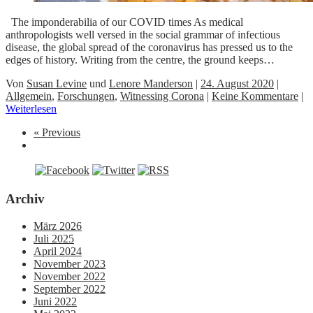
The imponderabilia of our COVID times As medical
anthropologists well versed in the social grammar of infectious
disease, the global spread of the coronavirus has pressed us to the
edges of history. Writing from the centre, the ground keeps…
Von
Susan Levine
und
Lenore Manderson
|
24. August 2020
|
Allgemein
,
Forschungen
,
Witnessing Corona
|
Keine Kommentare
|
Weiterlesen
« Previous
Archiv
März 2026
Juli 2025
April 2024
November 2023
November 2022
September 2022
Juni 2022