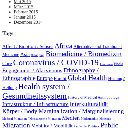
Mai 2015
März 2015
Februar 2015
Januar 2015
Dezember 2014
Tags
Africa
Affect / Emotion / Senses
Alternative and Traditional
Biomedicine / Biomedizin
Asia
Medicine
Belonging
Coronavirus / COVID-19
Care
Ebola
Discourse
Engagement / Aktivismus
Ethnography /
Global Health
Ethnographie
Europe
Flucht
Healing /
Health system /
Heilung
Gesundheitssystem
History of Medical Anthropology
Interkulturalität
Infrastruktur / Infrastructure
Marginalization / Marginalisierung
Körper / Body
Medien
Medical Migration / Medizinische Migration
Medizinethik
Methods
Migration
Public
Mobility / Mobilität
Politics
Pandemie