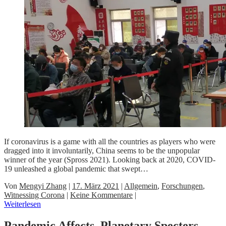
If coronavirus is a game with all the countries as players who were
dragged into it involuntarily, China seems to be the unpopular
winner of the year (Spross 2021). Looking back at 2020, COVID-
19 unleashed a global pandemic that swept…
Von
Mengyi Zhang
|
17. März 2021
|
Allgemein
,
Forschungen
,
Witnessing Corona
|
Keine Kommentare
|
Weiterlesen
Pandemic Affects, Planetary Specters,