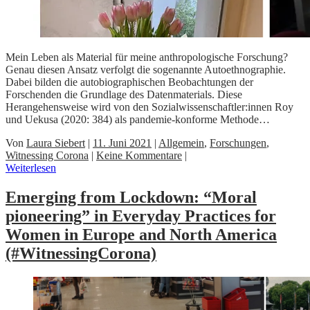
Mein Leben als Material für meine anthropologische Forschung?
Genau diesen Ansatz verfolgt die sogenannte Autoethnographie.
Dabei bilden die autobiographischen Beobachtungen der
Forschenden die Grundlage des Datenmaterials. Diese
Herangehensweise wird von den Sozialwissenschaftler:innen Roy
und Uekusa (2020: 384) als pandemie-konforme Methode…
Von
Laura Siebert
|
11. Juni 2021
|
Allgemein
,
Forschungen
,
Witnessing Corona
|
Keine Kommentare
|
Weiterlesen
Emerging from Lockdown: “Moral
pioneering” in Everyday Practices for
Women in Europe and North America
(#WitnessingCorona)