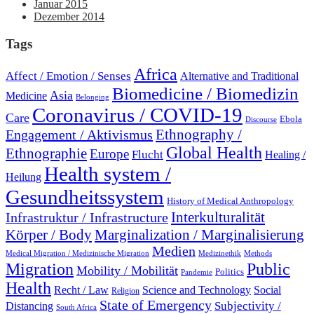
Januar 2015
Dezember 2014
Tags
Africa
Affect / Emotion / Senses
Alternative and Traditional
Biomedicine / Biomedizin
Asia
Medicine
Belonging
Coronavirus / COVID-19
Care
Ebola
Discourse
Engagement / Aktivismus
Ethnography /
Global Health
Ethnographie
Europe
Flucht
Healing /
Health system /
Heilung
Gesundheitssystem
History of Medical Anthropology
Interkulturalität
Infrastruktur / Infrastructure
Marginalization / Marginalisierung
Körper / Body
Medien
Medical Migration / Medizinische Migration
Medizinethik
Methods
Migration
Public
Mobility / Mobilität
Politics
Pandemie
Health
Recht / Law
Science and Technology
Social
Religion
State of Emergency
Subjectivity /
Distancing
South Africa