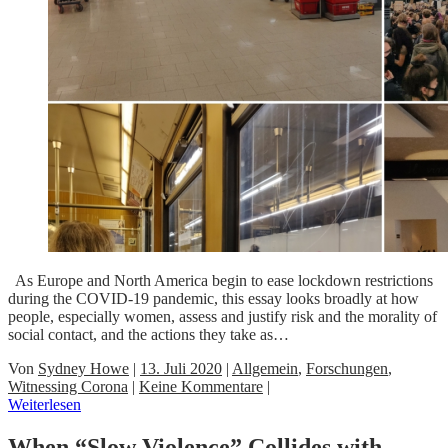
As Europe and North America begin to ease lockdown restrictions
during the COVID-19 pandemic, this essay looks broadly at how
people, especially women, assess and justify risk and the morality of
social contact, and the actions they take as…
Von
Sydney Howe
|
13. Juli 2020
|
Allgemein
,
Forschungen
,
Witnessing Corona
|
Keine Kommentare
|
Weiterlesen
When “Slow Violence” Collides with