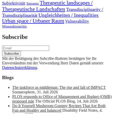
Therapeutic landscapes /
Subjektivität
Tanzania
Therapeutische Landschaften
Transdisciplinarity /
Ungleichheiten / Inequalities
Transdisziplinarität
Urban space / Urbaner Raum
Vulnerability
Wissenshierarchie
Subscribe
Mit der Betätigung des Subcribe-Buttons bestätigen Sie Ihr
Einverständnis mit der Verwendung Ihrer Daten gemäß unserer
Datenschutzerklärung
.
Blogs
The taskforce as middleman: The rise and fall of IMPACT
Somatosphere
,
31. Juli 2026
PLOS responds to Office of Management and Budget (OMB)
proposed rule
The Official PLOS Blog
,
14. Juli 2026
Do It Yourself Mushroom Gummy Recipes That Are Both
Fun and Healthy and balanced
Disability Field Notes
,
4.