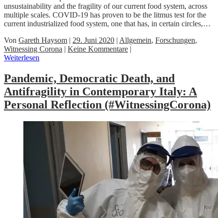
unsustainability and the fragility of our current food system, across
multiple scales. COVID-19 has proven to be the litmus test for the
current industrialized food system, one that has, in certain circles,…
Von
Gareth Haysom
|
29. Juni 2020
|
Allgemein
,
Forschungen
,
Witnessing Corona
|
Keine Kommentare
|
Weiterlesen
Pandemic, Democratic Death, and
Antifragility in Contemporary Italy: A
Personal Reflection (#WitnessingCorona)