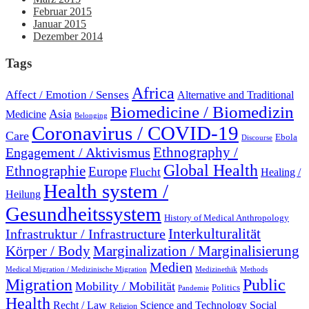
Februar 2015
Januar 2015
Dezember 2014
Tags
Africa
Affect / Emotion / Senses
Alternative and Traditional
Biomedicine / Biomedizin
Asia
Medicine
Belonging
Coronavirus / COVID-19
Care
Ebola
Discourse
Engagement / Aktivismus
Ethnography /
Global Health
Ethnographie
Europe
Flucht
Healing /
Health system /
Heilung
Gesundheitssystem
History of Medical Anthropology
Interkulturalität
Infrastruktur / Infrastructure
Marginalization / Marginalisierung
Körper / Body
Medien
Medical Migration / Medizinische Migration
Medizinethik
Methods
Migration
Public
Mobility / Mobilität
Politics
Pandemie
Health
Recht / Law
Science and Technology
Social
Religion