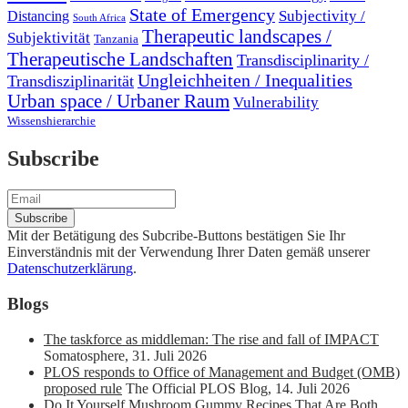
State of Emergency
Subjectivity /
Distancing
South Africa
Therapeutic landscapes /
Subjektivität
Tanzania
Therapeutische Landschaften
Transdisciplinarity /
Ungleichheiten / Inequalities
Transdisziplinarität
Urban space / Urbaner Raum
Vulnerability
Wissenshierarchie
Subscribe
Mit der Betätigung des Subcribe-Buttons bestätigen Sie Ihr
Einverständnis mit der Verwendung Ihrer Daten gemäß unserer
Datenschutzerklärung
.
Blogs
The taskforce as middleman: The rise and fall of IMPACT
Somatosphere
,
31. Juli 2026
PLOS responds to Office of Management and Budget (OMB)
proposed rule
The Official PLOS Blog
,
14. Juli 2026
Do It Yourself Mushroom Gummy Recipes That Are Both