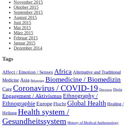
November 2015
Oktober 2015
September 2015
August 2015
Juni 2015
Mai 2015
März 2015
Februar 2015
Januar 2015
Dezember 2014
Tags
Africa
Affect / Emotion / Senses
Alternative and Traditional
Biomedicine / Biomedizin
Asia
Medicine
Belonging
Coronavirus / COVID-19
Care
Ebola
Discourse
Engagement / Aktivismus
Ethnography /
Global Health
Ethnographie
Europe
Flucht
Healing /
Health system /
Heilung
Gesundheitssystem
History of Medical Anthropology