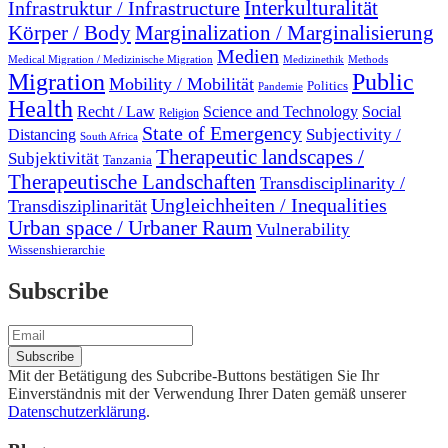
Interkulturalität
Infrastruktur / Infrastructure
Marginalization / Marginalisierung
Körper / Body
Medien
Medical Migration / Medizinische Migration
Medizinethik
Methods
Migration
Public
Mobility / Mobilität
Politics
Pandemie
Health
Recht / Law
Science and Technology
Social
Religion
State of Emergency
Subjectivity /
Distancing
South Africa
Therapeutic landscapes /
Subjektivität
Tanzania
Therapeutische Landschaften
Transdisciplinarity /
Ungleichheiten / Inequalities
Transdisziplinarität
Urban space / Urbaner Raum
Vulnerability
Wissenshierarchie
Subscribe
Mit der Betätigung des Subcribe-Buttons bestätigen Sie Ihr
Einverständnis mit der Verwendung Ihrer Daten gemäß unserer
Datenschutzerklärung
.