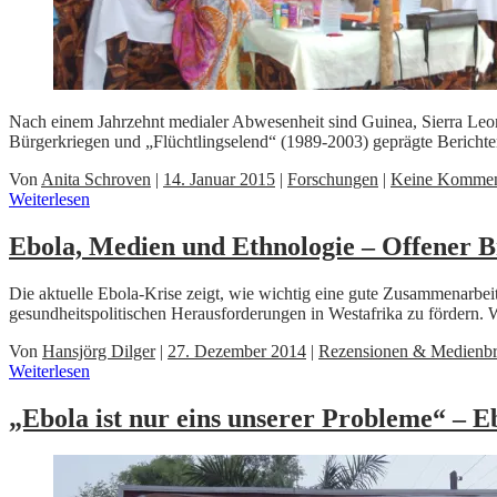
Nach einem Jahrzehnt medialer Abwesenheit sind Guinea, Sierra Leone
Bürgerkriegen und „Flüchtlingselend“ (1989-2003) geprägte Berichter
Von
Anita Schroven
|
14. Januar 2015
|
Forschungen
|
Keine Kommen
Weiterlesen
Ebola, Medien und Ethnologie – Offener B
Die aktuelle Ebola-Krise zeigt, wie wichtig eine gute Zusammenarbeit
gesundheitspolitischen Herausforderungen in Westafrika zu fördern. W
Von
Hansjörg Dilger
|
27. Dezember 2014
|
Rezensionen & Medienbr
Weiterlesen
„Ebola ist nur eins unserer Probleme“ ‒ 