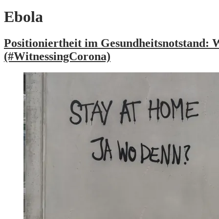
Ebola
Positioniertheit im Gesundheitsnotstand
(#WitnessingCorona)