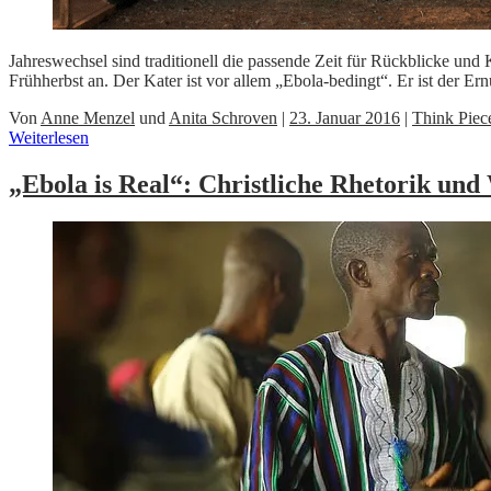
Jahreswechsel sind traditionell die passende Zeit für Rückblicke und 
Frühherbst an. Der Kater ist vor allem „Ebola-bedingt“. Er ist der E
Von
Anne Menzel
und
Anita Schroven
|
23. Januar 2016
|
Think Piec
Weiterlesen
„Ebola is Real“: Christliche Rhetorik u