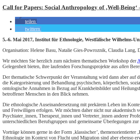
Call for Papers: Social Anthropology of ‚Well-Being‘
teilen
twittern
5.-6. Mai 2017, Institut für Ethnologie, Westfälische Wilhelms-Un
Organisation: Helene Basu, Natalie Gies-Powroznik, Claudia Lang, 
Wir möchten Sie herzlich zum nächsten thematischen Workshop der
A
Gelegenheit bieten, ihre laufenden Forschungsprojekte aus
allen
Berei
Der thematische Schwerpunkt der Veranstaltung wird dann aber auf d
die Kategorisierung und Behandlung psychischen, körperlichen, sozi
ontologische Annahmen in Bezug auf Krankheitsbilder und Heilungsfor
betroffener Menschen in den Blick nehmen.
Die ethnologische Auseinandersetzung mit prekärem Leben im Kontext 
und Freiwilligen erfolgen. Wir möchten daher nicht nur akademisch 
Psychiater_innen, Therapeut_innen und Vertreter_innen anderer Profe
unterschiedlichen Berufsgruppen und gemeinsame Überlegungen zur P
Vorträge können gerne in der Form ‚klassischer’, themenorientierter 
Ethnologie im Kontext von Flucht und Migration sind aber ebenso erwü