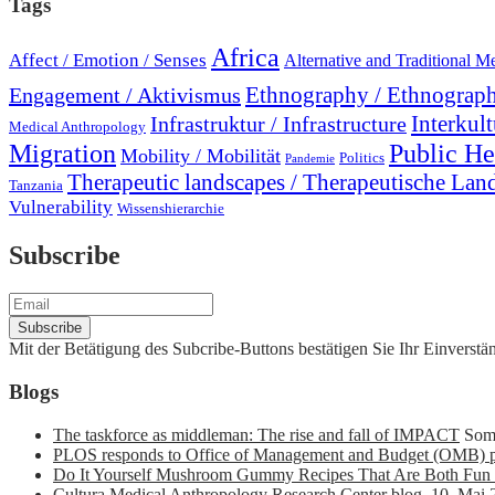
Tags
Africa
Affect / Emotion / Senses
Alternative and Traditional M
Engagement / Aktivismus
Ethnography / Ethnograph
Interkult
Infrastruktur / Infrastructure
Medical Anthropology
Migration
Public He
Mobility / Mobilität
Politics
Pandemie
Therapeutic landscapes / Therapeutische Lan
Tanzania
Vulnerability
Wissenshierarchie
Subscribe
Mit der Betätigung des Subcribe-Buttons bestätigen Sie Ihr Einvers
Blogs
The taskforce as middleman: The rise and fall of IMPACT
Som
PLOS responds to Office of Management and Budget (OMB) p
Do It Yourself Mushroom Gummy Recipes That Are Both Fun 
Cultura
Medical Anthropology Research Center blog
,
10. Mai 