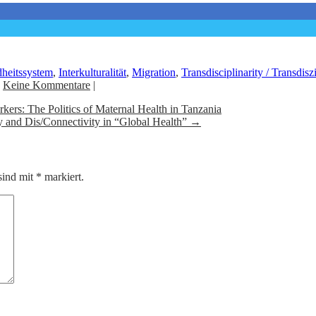
dheitssystem
,
Interkulturalität
,
Migration
,
Transdisciplinarity / Transdiszi
|
Keine Kommentare
|
ers: The Politics of Maternal Health in Tanzania
ty and Dis/Connectivity in “Global Health”
→
sind mit
*
markiert.