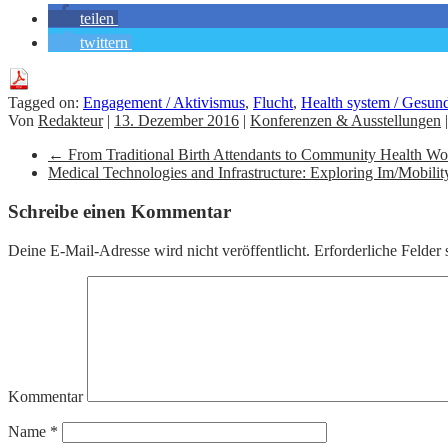
teilen
twittern
Tagged on:
Engagement / Aktivismus
,
Flucht
,
Health system / Gesun
Von
Redakteur
|
13. Dezember 2016
|
Konferenzen & Ausstellungen
←
From Traditional Birth Attendants to Community Health Work
Medical Technologies and Infrastructure: Exploring Im/Mobili
Schreibe einen Kommentar
Deine E-Mail-Adresse wird nicht veröffentlicht.
Erforderliche Felder 
Kommentar
Name
*