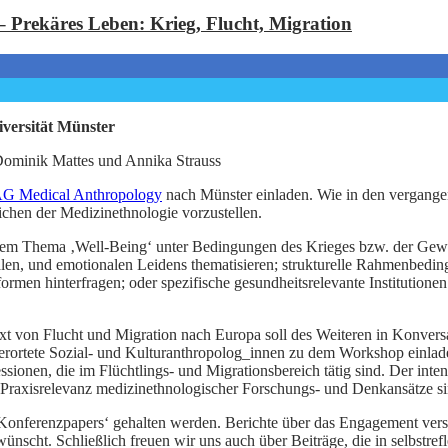
 – Prekäres Leben: Krieg, Flucht, Migration
iversität Münster
Dominik Mattes und Annika Strauss
G Medical Anthropology
nach Münster einladen. Wie in den vergange
chen der Medizinethnologie vorzustellen.
em Thema ‚Well-Being‘ unter Bedingungen des Krieges bzw. der Gewalt
alen, und emotionalen Leidens thematisieren; strukturelle Rahmenbedi
men hinterfragen; oder spezifische gesundheitsrelevante Institutione
von Flucht und Migration nach Europa soll des Weiteren in Konversatio
verortete Sozial- und Kulturanthropolog_innen zu dem Workshop einlade
ssionen, die im Flüchtlings- und Migrationsbereich tätig sind. Der int
raxisrelevanz medizinethnologischer Forschungs- und Denkansätze sind
‚Konferenzpapers‘ gehalten werden. Berichte über das Engagement versc
nscht. Schließlich freuen wir uns auch über Beiträge, die in selbstref