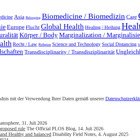
Biomedicine / Biomedizin
Asia
Care
edicine
Belonging
Heal
Global Health
ie
Europe
Flucht
Healing / Heilung
uralität
Marginalization / Marginalisi
Körper / Body
alth
Recht / Law
Science and Technology
Social Distancing
Religion
S
dschaften
Ungleichh
Transdisciplinarity / Transdisziplinarität
tändnis mit der Verwendung Ihrer Daten gemäß unserer
Datenschutzerklä
atosphere
,
31. Juli 2026
roposed rule
The Official PLOS Blog
,
14. Juli 2026
and Healthy and balanced
Disability Field Notes
,
4. August 2025
2024