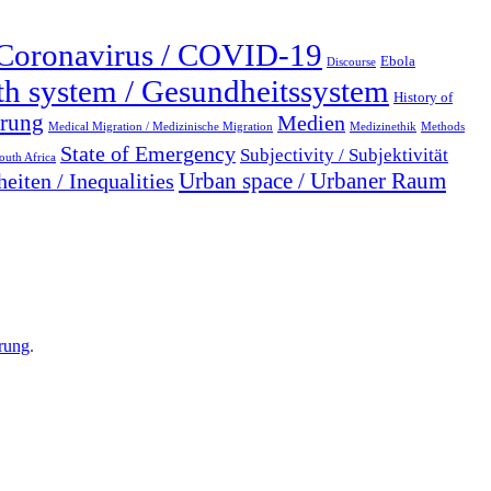
Coronavirus / COVID-19
Ebola
Discourse
th system / Gesundheitssystem
History of
erung
Medien
Medical Migration / Medizinische Migration
Medizinethik
Methods
State of Emergency
Subjectivity / Subjektivität
outh Africa
Urban space / Urbaner Raum
eiten / Inequalities
rung
.