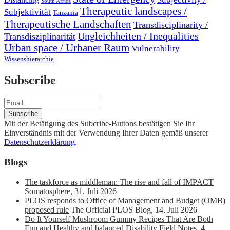
South Africa
Therapeutic landscapes /
Subjektivität
Tanzania
Therapeutische Landschaften
Transdisciplinarity /
Ungleichheiten / Inequalities
Transdisziplinarität
Urban space / Urbaner Raum
Vulnerability
Wissenshierarchie
Subscribe
Mit der Betätigung des Subcribe-Buttons bestätigen Sie Ihr
Einverständnis mit der Verwendung Ihrer Daten gemäß unserer
Datenschutzerklärung
.
Blogs
The taskforce as middleman: The rise and fall of IMPACT
Somatosphere
,
31. Juli 2026
PLOS responds to Office of Management and Budget (OMB)
proposed rule
The Official PLOS Blog
,
14. Juli 2026
Do It Yourself Mushroom Gummy Recipes That Are Both
Fun and Healthy and balanced
Disability Field Notes
,
4.