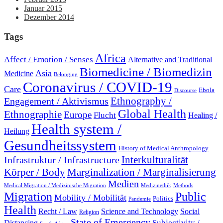
Januar 2015
Dezember 2014
Tags
Africa
Affect / Emotion / Senses
Alternative and Traditional
Biomedicine / Biomedizin
Asia
Medicine
Belonging
Coronavirus / COVID-19
Care
Ebola
Discourse
Engagement / Aktivismus
Ethnography /
Global Health
Ethnographie
Europe
Flucht
Healing /
Health system /
Heilung
Gesundheitssystem
History of Medical Anthropology
Interkulturalität
Infrastruktur / Infrastructure
Marginalization / Marginalisierung
Körper / Body
Medien
Medical Migration / Medizinische Migration
Medizinethik
Methods
Migration
Public
Mobility / Mobilität
Politics
Pandemie
Health
Recht / Law
Science and Technology
Social
Religion
State of Emergency
Subjectivity /
Distancing