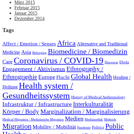
März 2015
Februar 2015
Januar 2015
Dezember 2014
Tags
Africa
Affect / Emotion / Senses
Alternative and Traditional
Biomedicine / Biomedizin
Asia
Medicine
Belonging
Coronavirus / COVID-19
Care
Ebola
Discourse
Engagement / Aktivismus
Ethnography /
Global Health
Ethnographie
Europe
Flucht
Healing /
Health system /
Heilung
Gesundheitssystem
History of Medical Anthropology
Interkulturalität
Infrastruktur / Infrastructure
Marginalization / Marginalisierung
Körper / Body
Medien
Medical Migration / Medizinische Migration
Medizinethik
Methods
Migration
Public
Mobility / Mobilität
Politics
Pandemie