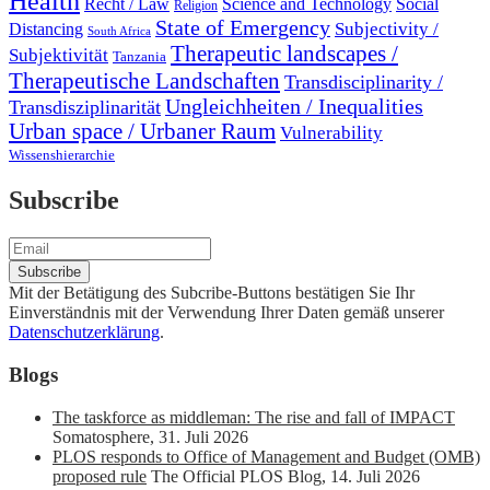
Health
Recht / Law
Science and Technology
Social
Religion
State of Emergency
Subjectivity /
Distancing
South Africa
Therapeutic landscapes /
Subjektivität
Tanzania
Therapeutische Landschaften
Transdisciplinarity /
Ungleichheiten / Inequalities
Transdisziplinarität
Urban space / Urbaner Raum
Vulnerability
Wissenshierarchie
Subscribe
Mit der Betätigung des Subcribe-Buttons bestätigen Sie Ihr
Einverständnis mit der Verwendung Ihrer Daten gemäß unserer
Datenschutzerklärung
.
Blogs
The taskforce as middleman: The rise and fall of IMPACT
Somatosphere
,
31. Juli 2026
PLOS responds to Office of Management and Budget (OMB)
proposed rule
The Official PLOS Blog
,
14. Juli 2026