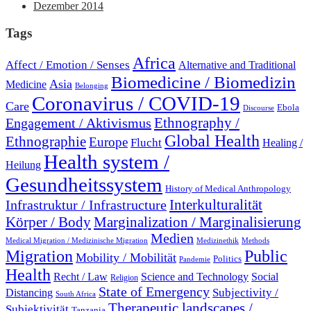
Dezember 2014
Tags
Africa
Affect / Emotion / Senses
Alternative and Traditional
Biomedicine / Biomedizin
Asia
Medicine
Belonging
Coronavirus / COVID-19
Care
Ebola
Discourse
Engagement / Aktivismus
Ethnography /
Global Health
Ethnographie
Europe
Flucht
Healing /
Health system /
Heilung
Gesundheitssystem
History of Medical Anthropology
Interkulturalität
Infrastruktur / Infrastructure
Marginalization / Marginalisierung
Körper / Body
Medien
Medical Migration / Medizinische Migration
Medizinethik
Methods
Migration
Public
Mobility / Mobilität
Politics
Pandemie
Health
Recht / Law
Science and Technology
Social
Religion
State of Emergency
Subjectivity /
Distancing
South Africa
Therapeutic landscapes /
Subjektivität
Tanzania