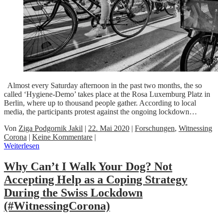
Almost every Saturday afternoon in the past two months, the so
called ‘Hygiene-Demo’ takes place at the Rosa Luxemburg Platz in
Berlin, where up to thousand people gather. According to local
media, the participants protest against the ongoing lockdown…
Von
Ziga Podgornik Jakil
|
22. Mai 2020
|
Forschungen
,
Witnessing
Corona
|
Keine Kommentare
|
Weiterlesen
Why Can’t I Walk Your Dog? Not
Accepting Help as a Coping Strategy
During the Swiss Lockdown
(#WitnessingCorona)