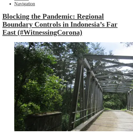
Navigation
Blocking the Pandemic: Regional
Boundary Controls in Indonesia’s Far
East (#WitnessingCorona)