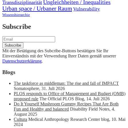
Ungleichheiten / Inequalities
Transdisziplinarität
Urban space / Urbaner Raum
Vulnerability
Wissenshierarchie
Subscribe
Mit der Betätigung des Subcribe-Buttons bestätigen Sie Ihr
Einverständnis mit der Verwendung Ihrer Daten gemäß unserer
Datenschutzerklärung
.
Blogs
The taskforce as middleman: The rise and fall of IMPACT
Somatosphere
,
31. Juli 2026
PLOS responds to Office of Management and Budget (OMB)
proposed rule
The Official PLOS Blog
,
14. Juli 2026
Do It Yourself Mushroom Gummy Recipes That Are Both
Fun and Healthy and balanced
Disability Field Notes
,
4.
August 2025
Cultura
Medical Anthropology Research Center blog
,
10. Mai
2024