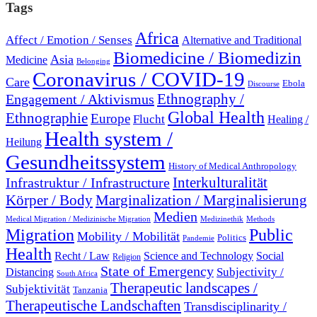
Tags
Africa
Affect / Emotion / Senses
Alternative and Traditional
Biomedicine / Biomedizin
Asia
Medicine
Belonging
Coronavirus / COVID-19
Care
Ebola
Discourse
Engagement / Aktivismus
Ethnography /
Global Health
Ethnographie
Europe
Flucht
Healing /
Health system /
Heilung
Gesundheitssystem
History of Medical Anthropology
Interkulturalität
Infrastruktur / Infrastructure
Marginalization / Marginalisierung
Körper / Body
Medien
Medical Migration / Medizinische Migration
Medizinethik
Methods
Migration
Public
Mobility / Mobilität
Politics
Pandemie
Health
Recht / Law
Science and Technology
Social
Religion
State of Emergency
Subjectivity /
Distancing
South Africa
Therapeutic landscapes /
Subjektivität
Tanzania
Therapeutische Landschaften
Transdisciplinarity /