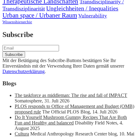
Therapeutische Landschaften
Transdisciplinarity /
Ungleichheiten / Inequalities
Transdisziplinarität
Urban space / Urbaner Raum
Vulnerability
Wissenshierarchie
Subscribe
Mit der Betätigung des Subcribe-Buttons bestätigen Sie Ihr
Einverständnis mit der Verwendung Ihrer Daten gemäß unserer
Datenschutzerklärung
.
Blogs
The taskforce as middleman: The rise and fall of IMPACT
Somatosphere
,
31. Juli 2026
PLOS responds to Office of Management and Budget (OMB)
proposed rule
The Official PLOS Blog
,
14. Juli 2026
Do It Yourself Mushroom Gummy Recipes That Are Both
Fun and Healthy and balanced
Disability Field Notes
,
4.
August 2025
Cultura
Medical Anthropology Research Center blog
,
10. Mai