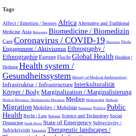
Tags
Africa
Affect / Emotion / Senses
Alternative and Traditional
Biomedicine / Biomedizin
Asia
Medicine
Belonging
Coronavirus / COVID-19
Care
Ebola
Discourse
Engagement / Aktivismus
Ethnography /
Global Health
Ethnographie
Europe
Flucht
Healing /
Health system /
Heilung
Gesundheitssystem
History of Medical Anthropology
Interkulturalität
Infrastruktur / Infrastructure
Marginalization / Marginalisierung
Körper / Body
Medien
Medical Migration / Medizinische Migration
Medizinethik
Methods
Migration
Public
Mobility / Mobilität
Politics
Pandemie
Health
Recht / Law
Science and Technology
Social
Religion
State of Emergency
Subjectivity /
Distancing
South Africa
Therapeutic landscapes /
Subjektivität
Tanzania