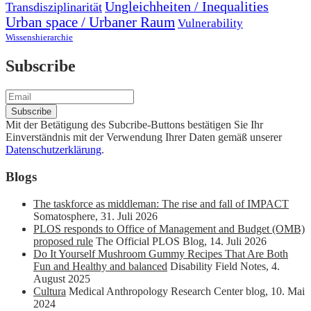
Ungleichheiten / Inequalities
Transdisziplinarität
Urban space / Urbaner Raum
Vulnerability
Wissenshierarchie
Subscribe
Mit der Betätigung des Subcribe-Buttons bestätigen Sie Ihr
Einverständnis mit der Verwendung Ihrer Daten gemäß unserer
Datenschutzerklärung
.
Blogs
The taskforce as middleman: The rise and fall of IMPACT
Somatosphere
,
31. Juli 2026
PLOS responds to Office of Management and Budget (OMB)
proposed rule
The Official PLOS Blog
,
14. Juli 2026
Do It Yourself Mushroom Gummy Recipes That Are Both
Fun and Healthy and balanced
Disability Field Notes
,
4.
August 2025
Cultura
Medical Anthropology Research Center blog
,
10. Mai
2024