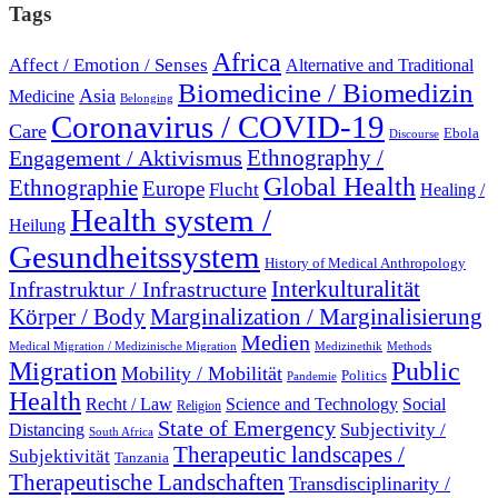
Tags
Africa
Affect / Emotion / Senses
Alternative and Traditional
Biomedicine / Biomedizin
Asia
Medicine
Belonging
Coronavirus / COVID-19
Care
Ebola
Discourse
Engagement / Aktivismus
Ethnography /
Global Health
Ethnographie
Europe
Flucht
Healing /
Health system /
Heilung
Gesundheitssystem
History of Medical Anthropology
Interkulturalität
Infrastruktur / Infrastructure
Marginalization / Marginalisierung
Körper / Body
Medien
Medical Migration / Medizinische Migration
Medizinethik
Methods
Migration
Public
Mobility / Mobilität
Politics
Pandemie
Health
Recht / Law
Science and Technology
Social
Religion
State of Emergency
Subjectivity /
Distancing
South Africa
Therapeutic landscapes /
Subjektivität
Tanzania
Therapeutische Landschaften
Transdisciplinarity /