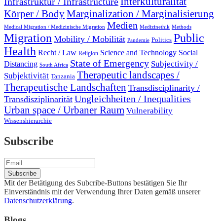
Interkulturalität
Infrastruktur / Infrastructure
Marginalization / Marginalisierung
Körper / Body
Medien
Medical Migration / Medizinische Migration
Medizinethik
Methods
Migration
Public
Mobility / Mobilität
Politics
Pandemie
Health
Recht / Law
Science and Technology
Social
Religion
State of Emergency
Subjectivity /
Distancing
South Africa
Therapeutic landscapes /
Subjektivität
Tanzania
Therapeutische Landschaften
Transdisciplinarity /
Ungleichheiten / Inequalities
Transdisziplinarität
Urban space / Urbaner Raum
Vulnerability
Wissenshierarchie
Subscribe
Mit der Betätigung des Subcribe-Buttons bestätigen Sie Ihr
Einverständnis mit der Verwendung Ihrer Daten gemäß unserer
Datenschutzerklärung
.
Blogs