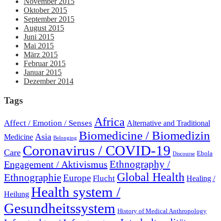
November 2015
Oktober 2015
September 2015
August 2015
Juni 2015
Mai 2015
März 2015
Februar 2015
Januar 2015
Dezember 2014
Tags
Africa
Affect / Emotion / Senses
Alternative and Traditional
Biomedicine / Biomedizin
Asia
Medicine
Belonging
Coronavirus / COVID-19
Care
Ebola
Discourse
Engagement / Aktivismus
Ethnography /
Global Health
Ethnographie
Europe
Flucht
Healing /
Health system /
Heilung
Gesundheitssystem
History of Medical Anthropology