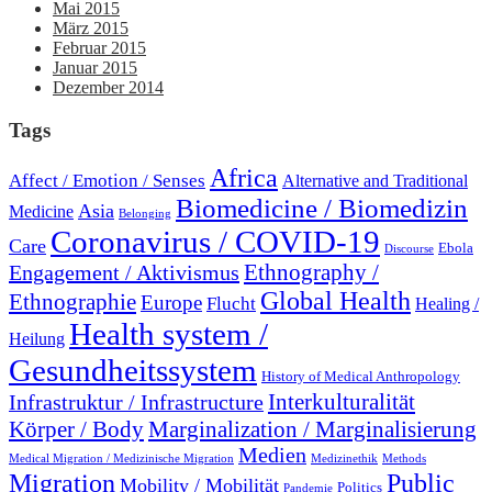
Mai 2015
März 2015
Februar 2015
Januar 2015
Dezember 2014
Tags
Africa
Affect / Emotion / Senses
Alternative and Traditional
Biomedicine / Biomedizin
Asia
Medicine
Belonging
Coronavirus / COVID-19
Care
Ebola
Discourse
Engagement / Aktivismus
Ethnography /
Global Health
Ethnographie
Europe
Flucht
Healing /
Health system /
Heilung
Gesundheitssystem
History of Medical Anthropology
Interkulturalität
Infrastruktur / Infrastructure
Marginalization / Marginalisierung
Körper / Body
Medien
Medical Migration / Medizinische Migration
Medizinethik
Methods
Migration
Public
Mobility / Mobilität
Politics
Pandemie