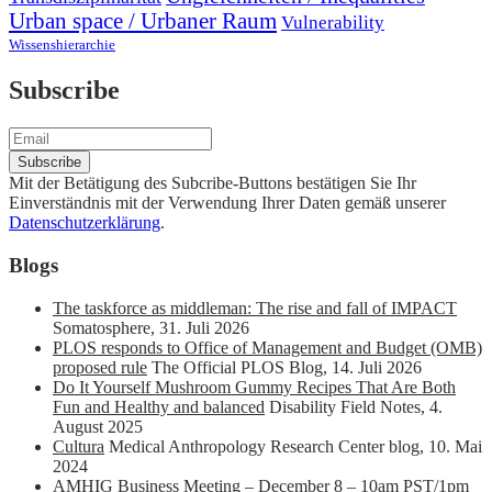
Urban space / Urbaner Raum
Vulnerability
Wissenshierarchie
Subscribe
Mit der Betätigung des Subcribe-Buttons bestätigen Sie Ihr
Einverständnis mit der Verwendung Ihrer Daten gemäß unserer
Datenschutzerklärung
.
Blogs
The taskforce as middleman: The rise and fall of IMPACT
Somatosphere
,
31. Juli 2026
PLOS responds to Office of Management and Budget (OMB)
proposed rule
The Official PLOS Blog
,
14. Juli 2026
Do It Yourself Mushroom Gummy Recipes That Are Both
Fun and Healthy and balanced
Disability Field Notes
,
4.
August 2025
Cultura
Medical Anthropology Research Center blog
,
10. Mai
2024
AMHIG Business Meeting – December 8 – 10am PST/1pm