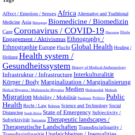
Africa
Affect / Emotion / Senses
Alternative and Traditional
Biomedicine / Biomedizin
Asia
Medicine
Belonging
Coronavirus / COVID-19
Care
Ebola
Discourse
Engagement / Aktivismus
Ethnography /
Global Health
Ethnographie
Europe
Flucht
Healing /
Health system /
Heilung
Gesundheitssystem
History of Medical Anthropology
Interkulturalität
Infrastruktur / Infrastructure
Marginalization / Marginalisierung
Körper / Body
Medien
Medical Migration / Medizinische Migration
Medizinethik
Methods
Migration
Public
Mobility / Mobilität
Politics
Pandemie
Health
Recht / Law
Science and Technology
Social
Religion
State of Emergency
Subjectivity /
Distancing
South Africa
Therapeutic landscapes /
Subjektivität
Tanzania
Therapeutische Landschaften
Transdisciplinarity /
Ungleichheiten / Inequalities
Transdisziplinarität