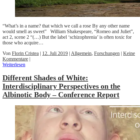
“What’s in a name? that which we call a rose By any other name
would smell as sweet” William Shakespeare, “Romeo and Juliet”,
act 2, scene 2 “(…) But the label ‘schizophrenia’ is often toxic for
those who acquire…
Von
Florin Cristea
|
12. Juli 2019
|
Allgemein
,
Forschungen
|
Keine
Kommentare
|
Weiterlesen
Different Shades of White:
Interdisciplinary Perspectives on the
Albinotic Body – Conference Report