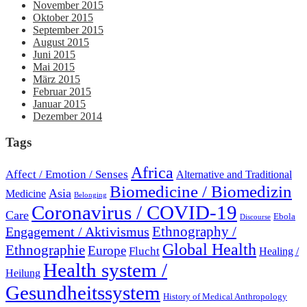
November 2015
Oktober 2015
September 2015
August 2015
Juni 2015
Mai 2015
März 2015
Februar 2015
Januar 2015
Dezember 2014
Tags
Africa
Affect / Emotion / Senses
Alternative and Traditional
Biomedicine / Biomedizin
Asia
Medicine
Belonging
Coronavirus / COVID-19
Care
Ebola
Discourse
Engagement / Aktivismus
Ethnography /
Global Health
Ethnographie
Europe
Flucht
Healing /
Health system /
Heilung
Gesundheitssystem
History of Medical Anthropology