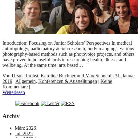
Introduction: Focusing on Junior Scholars’ Perspectives In medical
anthropology, participatory action research, body mappings, various
photography-based methods such as photovoice projects, and others
have proven to be useful tools in researching health, illness, and
wellbeing. At the same time, arts-based…
Von
Ursula Probst
,
Karoline Buchner
und
Max Schnepf
|
31. Januar
2019
|
Allgemein
,
Konferenzen & Ausstellungen
|
Keine
Kommentare
|
Weiterlesen
Archiv
März 2026
Juli 2025