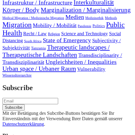
Interkulturalität
Infrastruktur / Infrastructure
Marginalization / Marginalisierung
Körper / Body
Medien
Medical Migration / Medizinische Migration
Medizinethik
Methods
Migration
Public
Mobility / Mobilität
Politics
Pandemie
Health
Recht / Law
Science and Technology
Social
Religion
State of Emergency
Subjectivity /
Distancing
South Africa
Therapeutic landscapes /
Subjektivität
Tanzania
Therapeutische Landschaften
Transdisciplinarity /
Ungleichheiten / Inequalities
Transdisziplinarität
Urban space / Urbaner Raum
Vulnerability
Wissenshierarchie
Subscribe
Mit der Betätigung des Subcribe-Buttons bestätigen Sie Ihr
Einverständnis mit der Verwendung Ihrer Daten gemäß unserer
Datenschutzerklärung
.