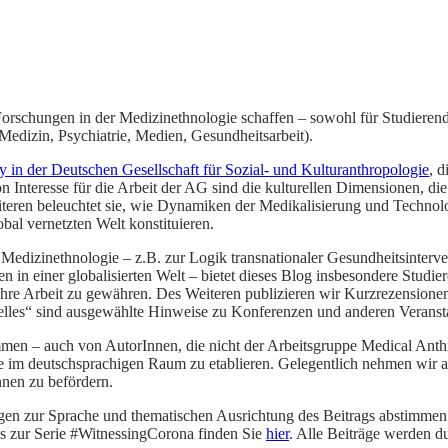
nd Forschungen in der Medizinethnologie schaffen – sowohl für Studier
(Medizin, Psychiatrie, Medien, Gesundheitsarbeit).
 in der Deutschen Gesellschaft für Sozial- und Kulturanthropologie
, 
n Interesse für die Arbeit der AG sind die kulturellen Dimensionen, di
iteren beleuchtet sie, wie Dynamiken der Medikalisierung und Technolo
bal vernetzten Welt konstituieren.
Medizinethnologie – z.B. zur Logik transnationaler Gesundheitsinte
ken in einer globalisierten Welt – bietet dieses Blog insbesondere Stu
in ihre Arbeit zu gewähren. Des Weiteren publizieren wir Kurzrezension
elles“ sind ausgewählte Hinweise zu Konferenzen und anderen Veransta
men – auch von AutorInnen, die nicht der Arbeitsgruppe Medical Anth
e im deutschsprachigen Raum zu etablieren. Gelegentlich nehmen wir a
nen zu befördern.
Fragen zur Sprache und thematischen Ausrichtung des Beitrags abstimm
gs zur Serie #WitnessingCorona finden Sie
hier
. Alle Beiträge werden d