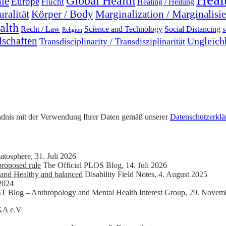
Global Health
ie
Europe
Flucht
Healing / Heilung
uralität
Marginalization / Marginalisi
Körper / Body
alth
Recht / Law
Science and Technology
Social Distancing
Religion
S
dschaften
Ungleichh
Transdisciplinarity / Transdisziplinarität
tändnis mit der Verwendung Ihrer Daten gemäß unserer
Datenschutzerklä
atosphere
,
31. Juli 2026
roposed rule
The Official PLOS Blog
,
14. Juli 2026
and Healthy and balanced
Disability Field Notes
,
4. August 2025
2024
ST
Blog – Anthropology and Mental Health Interest Group
,
29. Novem
SKA e.V