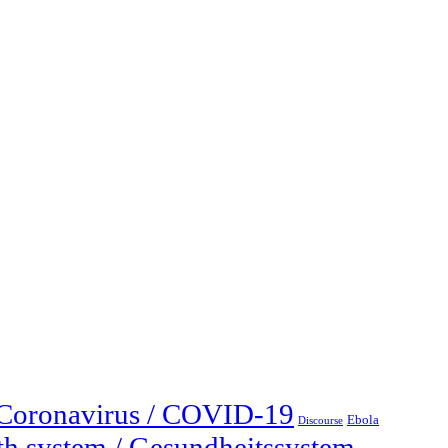
Coronavirus / COVID-19
Ebola
Discourse
th system / Gesundheitssystem