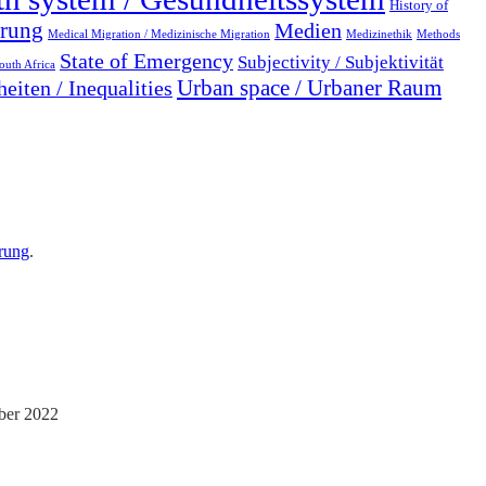
History of
erung
Medien
Medical Migration / Medizinische Migration
Medizinethik
Methods
State of Emergency
Subjectivity / Subjektivität
outh Africa
Urban space / Urbaner Raum
eiten / Inequalities
rung
.
ber 2022