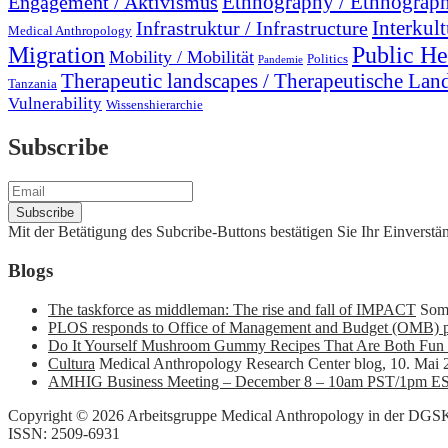
Engagement / Aktivismus
Ethnography / Ethnograph
Interkult
Infrastruktur / Infrastructure
Medical Anthropology
Migration
Public He
Mobility / Mobilität
Politics
Pandemie
Therapeutic landscapes / Therapeutische Lan
Tanzania
Vulnerability
Wissenshierarchie
Subscribe
Mit der Betätigung des Subcribe-Buttons bestätigen Sie Ihr Einvers
Blogs
The taskforce as middleman: The rise and fall of IMPACT
Som
PLOS responds to Office of Management and Budget (OMB) p
Do It Yourself Mushroom Gummy Recipes That Are Both Fun 
Cultura
Medical Anthropology Research Center blog
,
10. Mai 
AMHIG Business Meeting – December 8 – 10am PST/1pm E
Copyright © 2026 Arbeitsgruppe Medical Anthropology in der DG
ISSN: 2509-6931