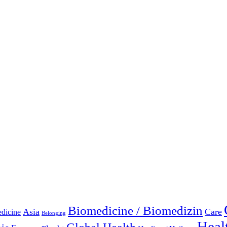
Biomedicine / Biomedizin
Asia
Care
edicine
Belonging
Heal