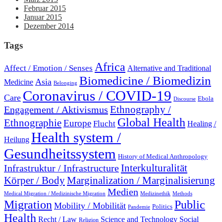
Februar 2015
Januar 2015
Dezember 2014
Tags
Africa
Affect / Emotion / Senses
Alternative and Traditional
Biomedicine / Biomedizin
Asia
Medicine
Belonging
Coronavirus / COVID-19
Care
Ebola
Discourse
Engagement / Aktivismus
Ethnography /
Global Health
Ethnographie
Europe
Flucht
Healing /
Health system /
Heilung
Gesundheitssystem
History of Medical Anthropology
Interkulturalität
Infrastruktur / Infrastructure
Marginalization / Marginalisierung
Körper / Body
Medien
Medical Migration / Medizinische Migration
Medizinethik
Methods
Migration
Public
Mobility / Mobilität
Politics
Pandemie
Health
Recht / Law
Science and Technology
Social
Religion