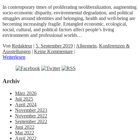
In contemporary times of proliferating neoliberalization, augmenting
socio-economic disparity, environmental degradation, and political
struggles around identities and belonging, health and well-being are
becoming increasingly fragile. Entangled economic, ecological,
social, cultural, and political factors affect people’s living
environments and professional worlds…
Von
Redakteur
|
5. September 2019
|
Allgemein
,
Konferenzen &
Ausstellungen
|
Keine Kommentare
|
Weiterlesen
Archiv
März 2026
Juli 2025
April 2024
November 2023
November 2022
September 2022
Juni 2022
Mai 2022
April 2022