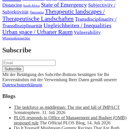
State of Emergency
Subjectivity /
Distancing
South Africa
Therapeutic landscapes /
Subjektivität
Tanzania
Therapeutische Landschaften
Transdisciplinarity /
Ungleichheiten / Inequalities
Transdisziplinarität
Urban space / Urbaner Raum
Vulnerability
Wissenshierarchie
Subscribe
Mit der Betätigung des Subcribe-Buttons bestätigen Sie Ihr
Einverständnis mit der Verwendung Ihrer Daten gemäß unserer
Datenschutzerklärung
.
Blogs
The taskforce as middleman: The rise and fall of IMPACT
Somatosphere
,
31. Juli 2026
PLOS responds to Office of Management and Budget (OMB)
proposed rule
The Official PLOS Blog
,
14. Juli 2026
Do It Yourself Mushroom Gummy Recipes That Are Both