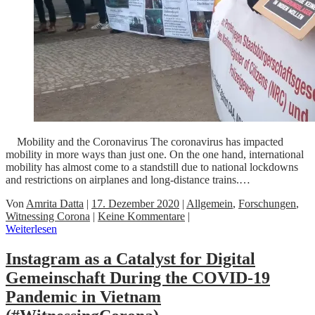
Mobility and the Coronavirus The coronavirus has impacted
mobility in more ways than just one. On the one hand, international
mobility has almost come to a standstill due to national lockdowns
and restrictions on airplanes and long-distance trains.…
Von
Amrita Datta
|
17. Dezember 2020
|
Allgemein
,
Forschungen
,
Witnessing Corona
|
Keine Kommentare
|
Weiterlesen
Instagram as a Catalyst for Digital
Gemeinschaft During the COVID-19
Pandemic in Vietnam