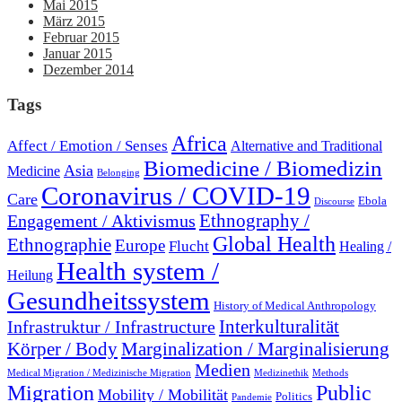
Mai 2015
März 2015
Februar 2015
Januar 2015
Dezember 2014
Tags
Africa
Affect / Emotion / Senses
Alternative and Traditional
Biomedicine / Biomedizin
Asia
Medicine
Belonging
Coronavirus / COVID-19
Care
Ebola
Discourse
Engagement / Aktivismus
Ethnography /
Global Health
Ethnographie
Europe
Flucht
Healing /
Health system /
Heilung
Gesundheitssystem
History of Medical Anthropology
Interkulturalität
Infrastruktur / Infrastructure
Marginalization / Marginalisierung
Körper / Body
Medien
Medical Migration / Medizinische Migration
Medizinethik
Methods
Migration
Public
Mobility / Mobilität
Politics
Pandemie