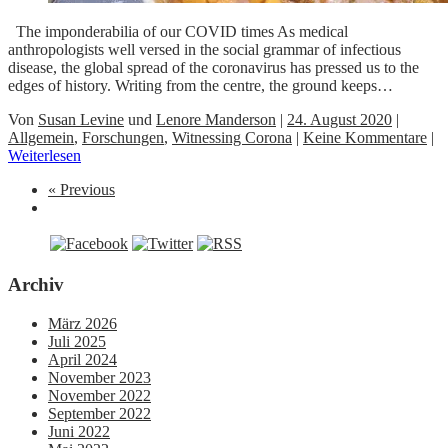
The imponderabilia of our COVID times As medical
anthropologists well versed in the social grammar of infectious
disease, the global spread of the coronavirus has pressed us to the
edges of history. Writing from the centre, the ground keeps…
Von
Susan Levine
und
Lenore Manderson
|
24. August 2020
|
Allgemein
,
Forschungen
,
Witnessing Corona
|
Keine Kommentare
|
Weiterlesen
« Previous
Archiv
März 2026
Juli 2025
April 2024
November 2023
November 2022
September 2022
Juni 2022