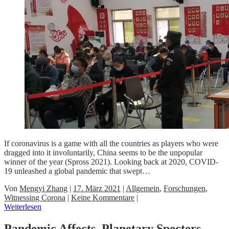
If coronavirus is a game with all the countries as players who were
dragged into it involuntarily, China seems to be the unpopular
winner of the year (Spross 2021). Looking back at 2020, COVID-
19 unleashed a global pandemic that swept…
Von
Mengyi Zhang
|
17. März 2021
|
Allgemein
,
Forschungen
,
Witnessing Corona
|
Keine Kommentare
|
Weiterlesen
Pandemic Affects, Planetary Specters,