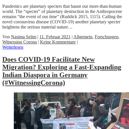
Pandemics are planetary specters that haunt our more-than-human
world. The “specter” of planetary destruction in the Anthropocene
remains “the event of our time” (Ruddick 2015, 1115). Calling the
novel coronavirus disease (COVID-19) another planetary specter
heightens the serious material nature…
Von
Nasima Selim
|
11. Februar 2021
|
Allgemein
,
Forschungen
,
Witnessing Corona
|
Keine Kommentare
|
Weiterlesen
Does COVID-19 Facilitate New
Migration? Exploring a Fast-Expanding
Indian Diaspora in Germany
(#WitnessingCorona)