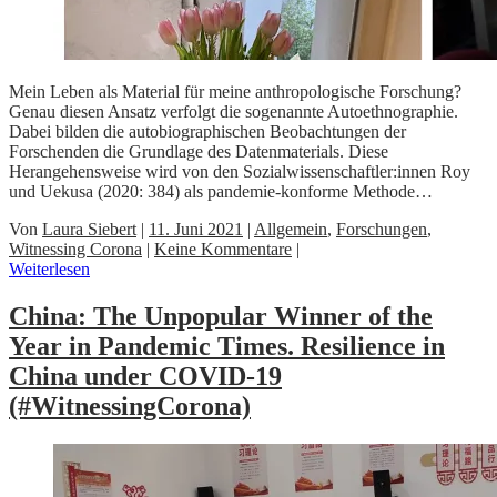
Mein Leben als Material für meine anthropologische Forschung?
Genau diesen Ansatz verfolgt die sogenannte Autoethnographie.
Dabei bilden die autobiographischen Beobachtungen der
Forschenden die Grundlage des Datenmaterials. Diese
Herangehensweise wird von den Sozialwissenschaftler:innen Roy
und Uekusa (2020: 384) als pandemie-konforme Methode…
Von
Laura Siebert
|
11. Juni 2021
|
Allgemein
,
Forschungen
,
Witnessing Corona
|
Keine Kommentare
|
Weiterlesen
China: The Unpopular Winner of the
Year in Pandemic Times. Resilience in
China under COVID-19
(#WitnessingCorona)