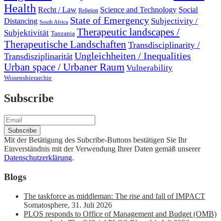
Health
Recht / Law
Science and Technology
Social
Religion
State of Emergency
Subjectivity /
Distancing
South Africa
Therapeutic landscapes /
Subjektivität
Tanzania
Therapeutische Landschaften
Transdisciplinarity /
Ungleichheiten / Inequalities
Transdisziplinarität
Urban space / Urbaner Raum
Vulnerability
Wissenshierarchie
Subscribe
Mit der Betätigung des Subcribe-Buttons bestätigen Sie Ihr
Einverständnis mit der Verwendung Ihrer Daten gemäß unserer
Datenschutzerklärung
.
Blogs
The taskforce as middleman: The rise and fall of IMPACT
Somatosphere
,
31. Juli 2026
PLOS responds to Office of Management and Budget (OMB)