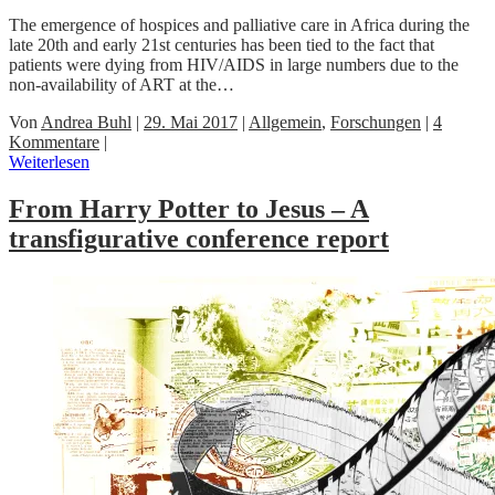
The emergence of hospices and palliative care in Africa during the
late 20th and early 21st centuries has been tied to the fact that
patients were dying from HIV/AIDS in large numbers due to the
non-availability of ART at the…
Von
Andrea Buhl
|
29. Mai 2017
|
Allgemein
,
Forschungen
|
4
Kommentare
|
Weiterlesen
From Harry Potter to Jesus – A
transfigurative conference report