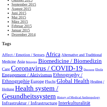
Oktober 2015
September 2015
August 2015
Juni 2015
Mai 2015
März 2015
Februar 2015
Januar 2015
Dezember 2014
Tags
Africa
Affect / Emotion / Senses
Alternative and Traditional
Biomedicine / Biomedizin
Asia
Medicine
Belonging
Coronavirus / COVID-19
Care
Ebola
Discourse
Engagement / Aktivismus
Ethnography /
Global Health
Ethnographie
Europe
Flucht
Healing /
Health system /
Heilung
Gesundheitssystem
History of Medical Anthropology
Interkulturalität
Infrastruktur / Infrastructure