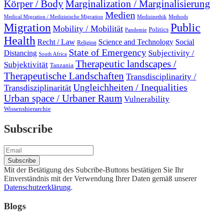
Marginalization / Marginalisierung
Körper / Body
Medien
Medical Migration / Medizinische Migration
Medizinethik
Methods
Migration
Public
Mobility / Mobilität
Politics
Pandemie
Health
Recht / Law
Science and Technology
Social
Religion
State of Emergency
Subjectivity /
Distancing
South Africa
Therapeutic landscapes /
Subjektivität
Tanzania
Therapeutische Landschaften
Transdisciplinarity /
Ungleichheiten / Inequalities
Transdisziplinarität
Urban space / Urbaner Raum
Vulnerability
Wissenshierarchie
Subscribe
Mit der Betätigung des Subcribe-Buttons bestätigen Sie Ihr
Einverständnis mit der Verwendung Ihrer Daten gemäß unserer
Datenschutzerklärung
.
Blogs