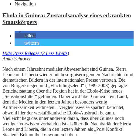
Navigation
Ebola in Guinea: Zustandsanalyse eines erkrankten
Staatskörpers
teilen
twittern
Hide Press Release (2 Less Words)
Anita Schroven
Nach einem Jahrzehnt medialer Abwesenheit sind Guinea, Sierra
Leone und Liberia wieder mit besorgniserregenden Nachrichten und
dramatischen Bildern in der internationalen Presse vertreten. Die
von Bürgerkriegen und „Flüchtlingselend“ (1989-2003) geprägte
Berichterstattung über die Region hat in der Ebola-Krise neues
„Sensationsfutter“ gefunden. Dabei wird über Guinea – ein Land,
dem die Medien in den letzten Jahren besonders wenig
Aufmerksamkeit widmeten – vergleichsweise spärlich berichtet,
obwohl hier der westafrikanische Ebola-Ausbruch begann.
Vielleicht liegt das unter anderem daran, dass über Guinea noch
weniger Vorwissen vorhanden ist als über die Nachbarländer Sierra
Leone und Liberia, die in den letzten Jahren als „Post-Konflikt-
Staaten“ Bekanntheit gewonnen haben.