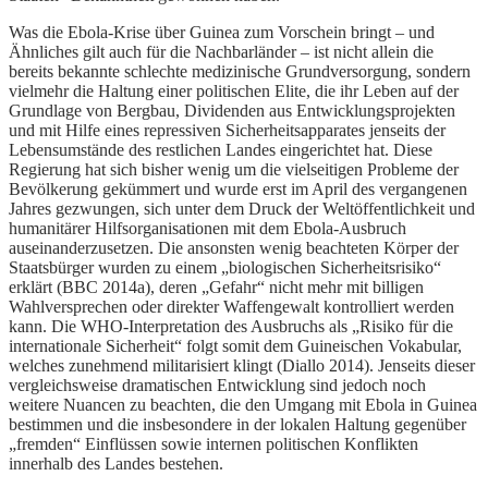
Was die Ebola-Krise über Guinea zum Vorschein bringt – und
Ähnliches gilt auch für die Nachbarländer – ist nicht allein die
bereits bekannte schlechte medizinische Grundversorgung, sondern
vielmehr die Haltung einer politischen Elite, die ihr Leben auf der
Grundlage von Bergbau, Dividenden aus Entwicklungsprojekten
und mit Hilfe eines repressiven Sicherheitsapparates jenseits der
Lebensumstände des restlichen Landes eingerichtet hat. Diese
Regierung hat sich bisher wenig um die vielseitigen Probleme der
Bevölkerung gekümmert und wurde erst im April des vergangenen
Jahres gezwungen, sich unter dem Druck der Weltöffentlichkeit und
humanitärer Hilfsorganisationen mit dem Ebola-Ausbruch
auseinanderzusetzen. Die ansonsten wenig beachteten Körper der
Staatsbürger wurden zu einem „biologischen Sicherheitsrisiko“
erklärt (BBC 2014a), deren „Gefahr“ nicht mehr mit billigen
Wahlversprechen oder direkter Waffengewalt kontrolliert werden
kann. Die WHO-Interpretation des Ausbruchs als „Risiko für die
internationale Sicherheit“ folgt somit dem Guineischen Vokabular,
welches zunehmend militarisiert klingt (Diallo 2014). Jenseits dieser
vergleichsweise dramatischen Entwicklung sind jedoch noch
weitere Nuancen zu beachten, die den Umgang mit Ebola in Guinea
bestimmen und die insbesondere in der lokalen Haltung gegenüber
„fremden“ Einflüssen sowie internen politischen Konflikten
innerhalb des Landes bestehen.