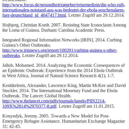
http://www.focus.de/gesundheit/ratgeber/reisemedizin/die-who-ruft-
internationalen-notstand-aus-was-bedeutet-der-ebola-seuchenalarm-
fuer-deutschland_id_4047417.html
. Letzter Zugriff am 29.12.2014.
Hojbjerg, Christian Kordt. 2007. Resisting State Iconoclasm Among
the Loma of Guinea. Durham: Carolina Academic Press.
Integrated Regional Information Networks [IRIN]. 2014. Curbing
Guinea’s Other Outbreaks.
http://www.irinnews.org/report/100201/curbing-guinea-s-other-
outbreaks
. Letzter Zugriff am 29.12.2014.
Jalloh, Mohamed. 2014. Analyzing the Economic Consequences of
an Epidemic Outbreak: Experience from the 2014 Ebola Outbreak
in West Africa. Journal of Natural Science Research 4(1), 1-7.
Kentikelenis, Alexander, Lawrence King, Martin McKee and David
Stuckler. 2014. The International Monetary Fund and the Ebola
Outbreak. The Lancet: Global Health.
http://www.thelancet.com/pdfs/journals/langlo/PIIS2214-
109X%2814%2970377-8.pdf
. Letzter Zugriff am 11.01.2015.
Konyndyk, Jeremy. 2005. Towards a New Model for Post-
Emergency Refugee Assistance. Humanitarian Exchange Magazine
31: 42-45.