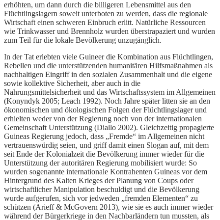
erhöhten, um dann durch die billigeren Lebensmittel aus den
Flüchtlingslagern soweit unterboten zu werden, dass die regionale
Wirtschaft einen schweren Einbruch erlitt. Natürliche Ressourcen
wie Trinkwasser und Brennholz wurden überstrapaziert und wurden
zum Teil für die lokale Bevölkerung unzugänglich.
In der Tat erlebten viele Guineer die Kombination aus Flüchtlingen,
Rebellen und die unterstützenden humanitären Hilfsmaßnahmen als
nachhaltigen Eingriff in den sozialen Zusammenhalt und die eigene
sowie kollektive Sicherheit, aber auch in die
Nahrungsmittelsicherheit und das Wirtschaftssystem im Allgemeinen
(Konyndyk 2005; Leach 1992). Noch Jahre später litten sie an den
ökonomischen und ökologischen Folgen der Flüchtlingslager und
erhielten weder von der Regierung noch von der internationalen
Gemeinschaft Unterstützung (Diallo 2002). Gleichzeitig propagierte
Guineas Regierung jedoch, dass „Fremde“ im Allgemeinen nicht
vertrauenswürdig seien, und griff damit einen Slogan auf, mit dem
seit Ende der Kolonialzeit die Bevölkerung immer wieder für die
Unterstützung der autoritären Regierung mobilisiert wurde: So
wurden sogenannte internationale Kontrahenten Guineas vor dem
Hintergrund des Kalten Krieges der Planung von Coups oder
wirtschaftlicher Manipulation beschuldigt und die Bevölkerung
wurde aufgerufen, sich vor jedweden „fremden Elementen“ zu
schützen (Arieff & McGovern 2013), wie sie es auch immer wieder
während der Bürgerkriege in den Nachbarländern tun mussten, als