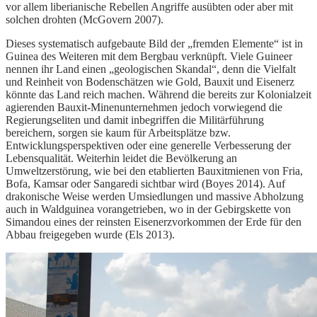
vor allem liberianische Rebellen Angriffe ausübten oder aber mit
solchen drohten (McGovern 2007).
Dieses systematisch aufgebaute Bild der „fremden Elemente“ ist in
Guinea des Weiteren mit dem Bergbau verknüpft. Viele Guineer
nennen ihr Land einen „geologischen Skandal“, denn die Vielfalt
und Reinheit von Bodenschätzen wie Gold, Bauxit und Eisenerz
könnte das Land reich machen. Während die bereits zur Kolonialzeit
agierenden Bauxit-Minenunternehmen jedoch vorwiegend die
Regierungseliten und damit inbegriffen die Militärführung
bereichern, sorgen sie kaum für Arbeitsplätze bzw.
Entwicklungsperspektiven oder eine generelle Verbesserung der
Lebensqualität. Weiterhin leidet die Bevölkerung an
Umweltzerstörung, wie bei den etablierten Bauxitmienen von Fria,
Bofa, Kamsar oder Sangaredi sichtbar wird (Boyes 2014). Auf
drakonische Weise werden Umsiedlungen und massive Abholzung
auch in Waldguinea vorangetrieben, wo in der Gebirgskette von
Simandou eines der reinsten Eisenerzvorkommen der Erde für den
Abbau freigegeben wurde (Els 2013).