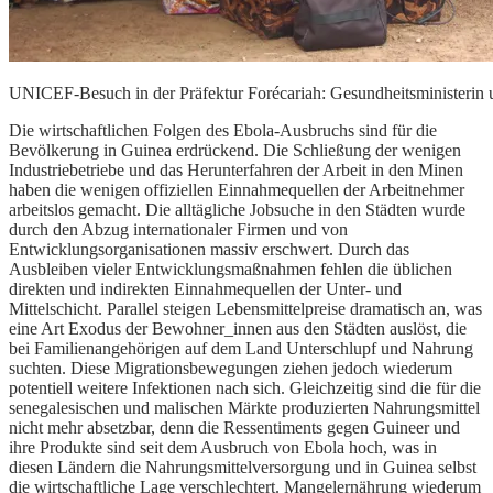
UNICEF-Besuch in der Präfektur Forécariah: Gesundheitsministerin 
Die wirtschaftlichen Folgen des Ebola-Ausbruchs sind für die
Bevölkerung in Guinea erdrückend. Die Schließung der wenigen
Industriebetriebe und das Herunterfahren der Arbeit in den Minen
haben die wenigen offiziellen Einnahmequellen der Arbeitnehmer
arbeitslos gemacht. Die alltägliche Jobsuche in den Städten wurde
durch den Abzug internationaler Firmen und von
Entwicklungsorganisationen massiv erschwert. Durch das
Ausbleiben vieler Entwicklungsmaßnahmen fehlen die üblichen
direkten und indirekten Einnahmequellen der Unter- und
Mittelschicht. Parallel steigen Lebensmittelpreise dramatisch an, was
eine Art Exodus der Bewohner_innen aus den Städten auslöst, die
bei Familienangehörigen auf dem Land Unterschlupf und Nahrung
suchten. Diese Migrationsbewegungen ziehen jedoch wiederum
potentiell weitere Infektionen nach sich. Gleichzeitig sind die für die
senegalesischen und malischen Märkte produzierten Nahrungsmittel
nicht mehr absetzbar, denn die Ressentiments gegen Guineer und
ihre Produkte sind seit dem Ausbruch von Ebola hoch, was in
diesen Ländern die Nahrungsmittelversorgung und in Guinea selbst
die wirtschaftliche Lage verschlechtert. Mangelernährung wiederum