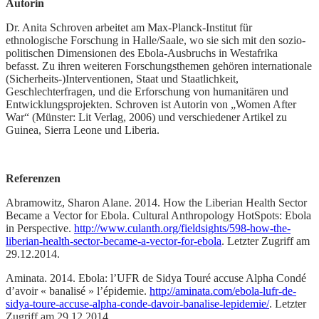
Autorin
Dr. Anita Schroven arbeitet am Max-Planck-Institut für
ethnologische Forschung in Halle/Saale, wo sie sich mit den sozio-
politischen Dimensionen des Ebola-Ausbruchs in Westafrika
befasst. Zu ihren weiteren Forschungsthemen gehören internationale
(Sicherheits-)Interventionen, Staat und Staatlichkeit,
Geschlechterfragen, und die Erforschung von humanitären und
Entwicklungsprojekten. Schroven ist Autorin von „Women After
War“ (Münster: Lit Verlag, 2006) und verschiedener Artikel zu
Guinea, Sierra Leone und Liberia.
Referenzen
Abramowitz, Sharon Alane. 2014. How the Liberian Health Sector
Became a Vector for Ebola. Cultural Anthropology HotSpots: Ebola
in Perspective.
http://www.culanth.org/fieldsights/598-how-the-
liberian-health-sector-became-a-vector-for-ebola
. Letzter Zugriff am
29.12.2014.
Aminata. 2014. Ebola: l’UFR de Sidya Touré accuse Alpha Condé
d’avoir « banalisé » l’épidemie.
http://aminata.com/ebola-lufr-de-
sidya-toure-accuse-alpha-conde-davoir-banalise-lepidemie/
. Letzter
Zugriff am 29.12.2014.