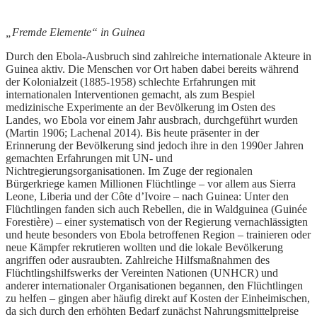
„Fremde Elemente“ in Guinea
Durch den Ebola-Ausbruch sind zahlreiche internationale Akteure in
Guinea aktiv. Die Menschen vor Ort haben dabei bereits während
der Kolonialzeit (1885-1958) schlechte Erfahrungen mit
internationalen Interventionen gemacht, als zum Bespiel
medizinische Experimente an der Bevölkerung im Osten des
Landes, wo Ebola vor einem Jahr ausbrach, durchgeführt wurden
(Martin 1906; Lachenal 2014). Bis heute präsenter in der
Erinnerung der Bevölkerung sind jedoch ihre in den 1990er Jahren
gemachten Erfahrungen mit UN- und
Nichtregierungsorganisationen. Im Zuge der regionalen
Bürgerkriege kamen Millionen Flüchtlinge – vor allem aus Sierra
Leone, Liberia und der Côte d’Ivoire – nach Guinea: Unter den
Flüchtlingen fanden sich auch Rebellen, die in Waldguinea (Guinée
Forestière) – einer systematisch von der Regierung vernachlässigten
und heute besonders von Ebola betroffenen Region – trainieren oder
neue Kämpfer rekrutieren wollten und die lokale Bevölkerung
angriffen oder ausraubten. Zahlreiche Hilfsmaßnahmen des
Flüchtlingshilfswerks der Vereinten Nationen (UNHCR) und
anderer internationaler Organisationen begannen, den Flüchtlingen
zu helfen – gingen aber häufig direkt auf Kosten der Einheimischen,
da sich durch den erhöhten Bedarf zunächst Nahrungsmittelpreise