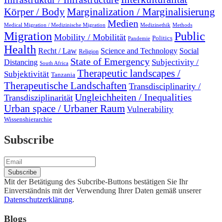
Marginalization / Marginalisierung
Körper / Body
Medien
Medical Migration / Medizinische Migration
Medizinethik
Methods
Migration
Public
Mobility / Mobilität
Politics
Pandemie
Health
Recht / Law
Science and Technology
Social
Religion
State of Emergency
Subjectivity /
Distancing
South Africa
Therapeutic landscapes /
Subjektivität
Tanzania
Therapeutische Landschaften
Transdisciplinarity /
Ungleichheiten / Inequalities
Transdisziplinarität
Urban space / Urbaner Raum
Vulnerability
Wissenshierarchie
Subscribe
Mit der Betätigung des Subcribe-Buttons bestätigen Sie Ihr
Einverständnis mit der Verwendung Ihrer Daten gemäß unserer
Datenschutzerklärung
.
Blogs