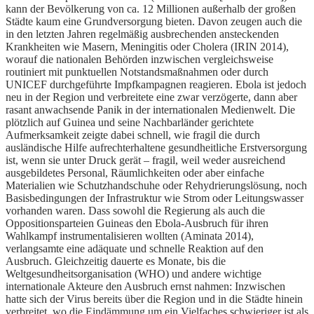
kann der Bevölkerung von ca. 12 Millionen außerhalb der großen
Städte kaum eine Grundversorgung bieten. Davon zeugen auch die
in den letzten Jahren regelmäßig ausbrechenden ansteckenden
Krankheiten wie Masern, Meningitis oder Cholera (IRIN 2014),
worauf die nationalen Behörden inzwischen vergleichsweise
routiniert mit punktuellen Notstandsmaßnahmen oder durch
UNICEF durchgeführte Impfkampagnen reagieren. Ebola ist jedoch
neu in der Region und verbreitete eine zwar verzögerte, dann aber
rasant anwachsende Panik in der internationalen Medienwelt. Die
plötzlich auf Guinea und seine Nachbarländer gerichtete
Aufmerksamkeit zeigte dabei schnell, wie fragil die durch
ausländische Hilfe aufrechterhaltene gesundheitliche Erstversorgung
ist, wenn sie unter Druck gerät – fragil, weil weder ausreichend
ausgebildetes Personal, Räumlichkeiten oder aber einfache
Materialien wie Schutzhandschuhe oder Rehydrierungslösung, noch
Basisbedingungen der Infrastruktur wie Strom oder Leitungswasser
vorhanden waren. Dass sowohl die Regierung als auch die
Oppositionsparteien Guineas den Ebola-Ausbruch für ihren
Wahlkampf instrumentalisieren wollten (Aminata 2014),
verlangsamte eine adäquate und schnelle Reaktion auf den
Ausbruch. Gleichzeitig dauerte es Monate, bis die
Weltgesundheitsorganisation (WHO) und andere wichtige
internationale Akteure den Ausbruch ernst nahmen: Inzwischen
hatte sich der Virus bereits über die Region und in die Städte hinein
verbreitet, wo die Eindämmung um ein Vielfaches schwieriger ist als