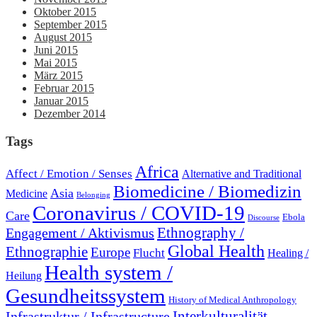
Oktober 2015
September 2015
August 2015
Juni 2015
Mai 2015
März 2015
Februar 2015
Januar 2015
Dezember 2014
Tags
Africa
Affect / Emotion / Senses
Alternative and Traditional
Biomedicine / Biomedizin
Asia
Medicine
Belonging
Coronavirus / COVID-19
Care
Ebola
Discourse
Engagement / Aktivismus
Ethnography /
Global Health
Ethnographie
Europe
Flucht
Healing /
Health system /
Heilung
Gesundheitssystem
History of Medical Anthropology
Interkulturalität
Infrastruktur / Infrastructure