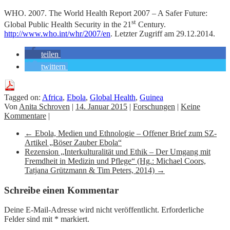
WHO. 2007. The World Health Report 2007 – A Safer Future:
st
Global Public Health Security in the 21
Century.
http://www.who.int/whr/2007/en
. Letzter Zugriff am 29.12.2014.
teilen
twittern
Tagged on:
Africa
,
Ebola
,
Global Health
,
Guinea
Von
Anita Schroven
|
14. Januar 2015
|
Forschungen
|
Keine
Kommentare
|
←
Ebola, Medien und Ethnologie – Offener Brief zum SZ-
Artikel „Böser Zauber Ebola“
Rezension „Interkulturalität und Ethik – Der Umgang mit
Fremdheit in Medizin und Pflege“ (Hg.: Michael Coors,
Tatjana Grützmann & Tim Peters, 2014)
→
Schreibe einen Kommentar
Deine E-Mail-Adresse wird nicht veröffentlicht.
Erforderliche
Felder sind mit
*
markiert.