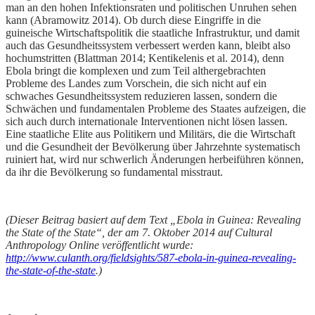
man an den hohen Infektionsraten und politischen Unruhen sehen
kann (Abramowitz 2014). Ob durch diese Eingriffe in die
guineische Wirtschaftspolitik die staatliche Infrastruktur, und damit
auch das Gesundheitssystem verbessert werden kann, bleibt also
hochumstritten (Blattman 2014; Kentikelenis et al. 2014), denn
Ebola bringt die komplexen und zum Teil althergebrachten
Probleme des Landes zum Vorschein, die sich nicht auf ein
schwaches Gesundheitssystem reduzieren lassen, sondern die
Schwächen und fundamentalen Probleme des Staates aufzeigen, die
sich auch durch internationale Interventionen nicht lösen lassen.
Eine staatliche Elite aus Politikern und Militärs, die die Wirtschaft
und die Gesundheit der Bevölkerung über Jahrzehnte systematisch
ruiniert hat, wird nur schwerlich Änderungen herbeiführen können,
da ihr die Bevölkerung so fundamental misstraut.
(Dieser Beitrag basiert auf dem Text „Ebola in Guinea: Revealing
the State of the State“, der am 7. Oktober 2014 auf Cultural
Anthropology Online veröffentlicht wurde:
http://www.culanth.org/fieldsights/587-ebola-in-guinea-revealing-
the-state-of-the-state
.)