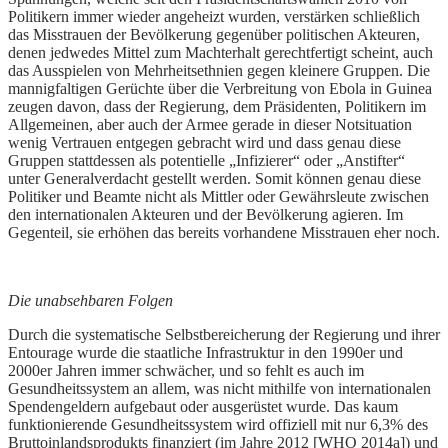
Politikern immer wieder angeheizt wurden, verstärken schließlich
das Misstrauen der Bevölkerung gegenüber politischen Akteuren,
denen jedwedes Mittel zum Machterhalt gerechtfertigt scheint, auch
das Ausspielen von Mehrheitsethnien gegen kleinere Gruppen. Die
mannigfaltigen Gerüchte über die Verbreitung von Ebola in Guinea
zeugen davon, dass der Regierung, dem Präsidenten, Politikern im
Allgemeinen, aber auch der Armee gerade in dieser Notsituation
wenig Vertrauen entgegen gebracht wird und dass genau diese
Gruppen stattdessen als potentielle „Infizierer“ oder „Anstifter“
unter Generalverdacht gestellt werden. Somit können genau diese
Politiker und Beamte nicht als Mittler oder Gewährsleute zwischen
den internationalen Akteuren und der Bevölkerung agieren. Im
Gegenteil, sie erhöhen das bereits vorhandene Misstrauen eher noch.
Die unabsehbaren Folgen
Durch die systematische Selbstbereicherung der Regierung und ihrer
Entourage wurde die staatliche Infrastruktur in den 1990er und
2000er Jahren immer schwächer, und so fehlt es auch im
Gesundheitssystem an allem, was nicht mithilfe von internationalen
Spendengeldern aufgebaut oder ausgerüstet wurde. Das kaum
funktionierende Gesundheitssystem wird offiziell mit nur 6,3% des
Bruttoinlandsprodukts finanziert (im Jahre 2012 [WHO 2014a]) und