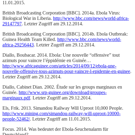
11.01.2015.
British Broadcasting Corporation [BBC]. 2014a. Ebola Virus:
Biological War in Liberia.
http://www.bbc.com/news/world-africa-
29147797
. Letzter Zugriff am 29.12.2014.
British Broadcasting Corporation [BBC]. 2014b. Ebola Outbreak:
Guinea Health Team Killed.
http://www.bbc.com/news/world-
africa-29256443
. Letzter Zugriff am 29.12.2014.
Diallo, Boubacar. 2014. Ebola: Une nouvelle “offensive” tout
azimuts pour vaincre l’éppidémie en Guinée…
http://www.africaguinee.com/articles/2014/09/12/ebola-une-
nouvelle-offensive-tous-azimuts-pour-vaincre-l-epidemie-en-guinee
.
Letzter Zugriff am 29.12.2014.
Diallo, Cabinet Dian. 2002. Étude sur les groups marginaux en
Guinée.
http://www.srp-guinee.org/download/groupes-
marginaux.pdf
. Letzter Zugriff am 29.12.2014.
Els, Frik. 2013. Simandou Railway Will Uproot 10,000 People.
http://www.mining.com/simandou-railway-will-uproot-10000-
people-52462/
. Letzter Zugriff am 11.01.2015.
Focus. 2014. Was bedeutet der Ebola-Seuchenalarm für
Deutschland?