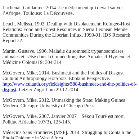
Lachenal, Guillaume. 2014. Le médicament qui devait sauver
l’Afrique. Toulouse: La Découverte.
Leach, Melissa. 1992. Dealing with Displacement: Refugee-Host
Relations: Food and Forest Resources in Sierra Leonean Mende
Communities During the Liberian Influx, 1990-91. IDS Research
Report 22.
Martin, Gustave. 1906. Maladie du sommeil: trypanosomiases
animales et tsétsé dans la Guinée française. Annales d’Hygiène et
Médicine Colonial 9: 304-314.
McGovern, Mike, 2014. Bushmeat and the Politics of Disgust.
Cultural Anthropology HotSpots: Ebola in Perspective.
http://www.culanth.org/fieldsights/588-bushmeat-and-the-politics-of-
disgust
. Letzter Zugriff am 29.12.2014.
McGovern, Mike. 2012. Unmasking the State: Making Guinea
Modern. Chicago: University of Chicago Press.
McGovern, Mike. 2007. Janvier 2007 – Sékou Touré est mort.
Politiue Africaine 107(3), 125-145.
Médecins Sans Frontières [MSF]. 2014. Struggling to Contain the
Ebola Epidemic in West Africa.