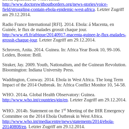
http://www.doctorswithoutborders.org/news-stories/voice-
field/struggling-contain-ebola-epidemic-west-africa
. Letzter Zugriff
am 29.12.2014.
Radio France International [RFI]. 2014. Ebola: á Macenta, en
Guinée, le flux de malades grossit chaque jour.
http://www.rfi.fr/afrique/20140917-macenta-guinee-le-flux-malades-
grossit-chaque-jour
. Letzter Zugriff am 29.12.2014.
Schroven, Anita. 2014. Guinea. In: Africa Year Book 10, 99-106.
Leiden, Boston: Brill.
Straker, Jay. 2009. Youth, Nationalism, and the Guinean Revolution.
Bloomington: Indiana University Press.
Waddington, Conway. 2014. Ebola in West Africa. The long Term
Impact of the 2014 Outbreak. In: Africa Conflict Monitor 10, 54-58.
WHO. 2014a. Global Health Observatory: Guinea.
http://www.who.int/countries/gin/en
. Letzter Zugriff am 29.12.2014.
st
WHO. 2014b. Statement on the 1
Meeting of the IHR Emergency
Committee on the 2014 Ebola Outbreak in West Africa.
http://www.who.int/mediacentre/news/statements/2014/ebola-
20140808/en
. Letzter Zugriff am 29.12.2014.