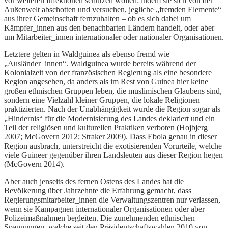
vor weiteren Infektionen schützen wollen: indem sie sich von der
Außenwelt abschotten und versuchen, jegliche „fremden Elemente“
aus ihrer Gemeinschaft fernzuhalten – ob es sich dabei um
Kämpfer_innen aus den benachbarten Ländern handelt, oder aber
um Mitarbeiter_innen internationaler oder nationaler Organisationen.
Letztere gelten in Waldguinea als ebenso fremd wie
„Ausländer_innen“. Waldguinea wurde bereits während der
Kolonialzeit von der französischen Regierung als eine besondere
Region angesehen, da anders als im Rest von Guinea hier keine
großen ethnischen Gruppen leben, die muslimischen Glaubens sind,
sondern eine Vielzahl kleiner Gruppen, die lokale Religionen
praktizierten. Nach der Unabhängigkeit wurde die Region sogar als
„Hindernis“ für die Modernisierung des Landes deklariert und ein
Teil der religiösen und kulturellen Praktiken verboten (Hojbjerg
2007; McGovern 2012; Straker 2009). Dass Ebola genau in dieser
Region ausbrach, unterstreicht die exotisierenden Vorurteile, welche
viele Guineer gegenüber ihren Landsleuten aus dieser Region hegen
(McGovern 2014).
Aber auch jenseits des fernen Ostens des Landes hat die
Bevölkerung über Jahrzehnte die Erfahrung gemacht, dass
Regierungsmitarbeiter_innen die Verwaltungszentren nur verlassen,
wenn sie Kampagnen internationaler Organisationen oder aber
Polizeimaßnahmen begleiten. Die zunehmenden ethnischen
Spannungen, welche seit den Präsidentschaftswahlen 2010 von