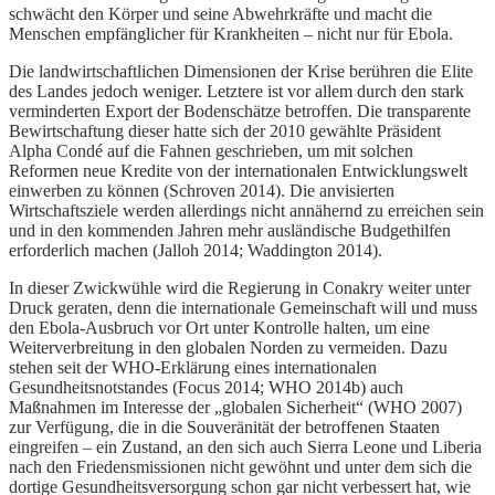
schwächt den Körper und seine Abwehrkräfte und macht die
Menschen empfänglicher für Krankheiten – nicht nur für Ebola.
Die landwirtschaftlichen Dimensionen der Krise berühren die Elite
des Landes jedoch weniger. Letztere ist vor allem durch den stark
verminderten Export der Bodenschätze betroffen. Die transparente
Bewirtschaftung dieser hatte sich der 2010 gewählte Präsident
Alpha Condé auf die Fahnen geschrieben, um mit solchen
Reformen neue Kredite von der internationalen Entwicklungswelt
einwerben zu können (Schroven 2014). Die anvisierten
Wirtschaftsziele werden allerdings nicht annähernd zu erreichen sein
und in den kommenden Jahren mehr ausländische Budgethilfen
erforderlich machen (Jalloh 2014; Waddington 2014).
In dieser Zwickwühle wird die Regierung in Conakry weiter unter
Druck geraten, denn die internationale Gemeinschaft will und muss
den Ebola-Ausbruch vor Ort unter Kontrolle halten, um eine
Weiterverbreitung in den globalen Norden zu vermeiden. Dazu
stehen seit der WHO-Erklärung eines internationalen
Gesundheitsnotstandes (Focus 2014; WHO 2014b) auch
Maßnahmen im Interesse der „globalen Sicherheit“ (WHO 2007)
zur Verfügung, die in die Souveränität der betroffenen Staaten
eingreifen – ein Zustand, an den sich auch Sierra Leone und Liberia
nach den Friedensmissionen nicht gewöhnt und unter dem sich die
dortige Gesundheitsversorgung schon gar nicht verbessert hat, wie