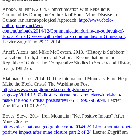
Anoko, Julienne. 2014. Communication with Rebellious
Communities During an Outbreak of Ebola Virus Disease in
Guinea: An Anthropological Approach.
http://www.ebola-
anthropology.net/wp-
content/uploads/2014/12/Communicationduring-an-outbreak-of-
Ebola-Virus-Disease-with-rebellious-communities-in-Guinea.pdf
.
Letzter Zugriff am 29.12.2014.
Arieff, Alexis, and Mike McGovern. 2013. “History is Stubborn”:
Talk about Truth, Justice and National Reconciliation in the
Republic of Guinea. In: Comparative Studies in Society and History
55(1), 198-225.
Blattman, Chris. 2014. Did the International Monetary Fund Help
Make the Ebola Crisis? The Washington Post.
http://www.washingtonpost.com/blogs/monkey-
cage/wp/2014/12/30/did-the-international-monetary-fund-help-
make-the-ebola-crisis/?postshare=1461419967985098
. Letzter
Zugriff am 11.01.2015.
Boyes, Steve. 2014. Iron Mountain: “Net Positive Impact” After
Mine Closure.
http://voices.nationalgeographic.com/2014/02/21/iron-mountain-net-
positive-impact-after-mine-closure-part-2-of-2/
. Letzter Zugriff am