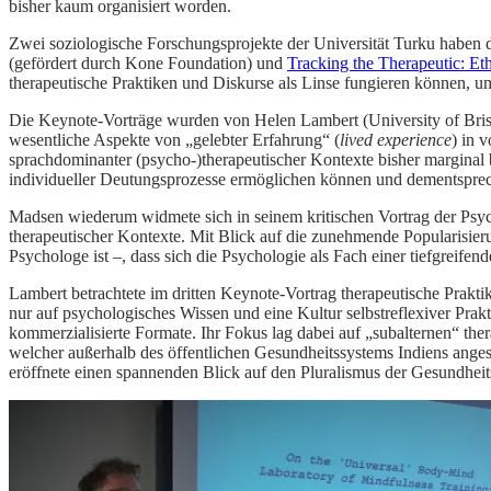
bisher kaum organisiert worden.
Zwei soziologische Forschungsprojekte der Universität Turku haben
(gefördert durch Kone Foundation) und
Tracking the Therapeutic: Eth
therapeutische Praktiken und Diskurse als Linse fungieren können, um
Die Keynote-Vorträge wurden von Helen Lambert (University of Bristo
wesentliche Aspekte von „gelebter Erfahrung“ (
lived experience
) in 
sprachdominanter (psycho-)therapeutischer Kontexte bisher marginal 
individueller Deutungsprozesse ermöglichen können und dementsprech
Madsen wiederum widmete sich in seinem kritischen Vortrag der Psyc
therapeutischer Kontexte. Mit Blick auf die zunehmende Popularisie
Psychologe ist –, dass sich die Psychologie als Fach einer tiefgreifend
Lambert betrachtete im dritten Keynote-Vortrag therapeutische Prakti
nur auf psychologisches Wissen und eine Kultur selbstreflexiver Pr
kommerzialisierte Formate. Ihr Fokus lag dabei auf „subalternen“ th
welcher außerhalb des öffentlichen Gesundheitssystems Indiens angesi
eröffnete einen spannenden Blick auf den Pluralismus der Gesundheits