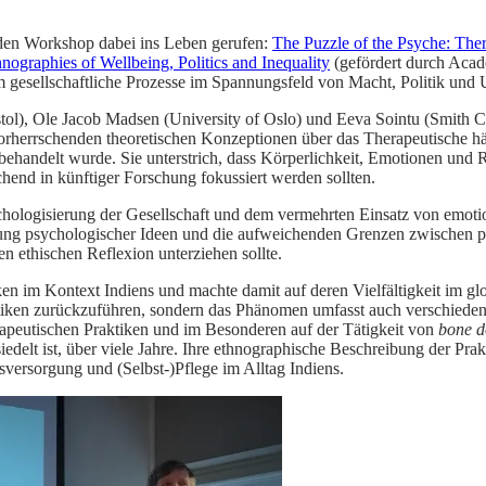
 den Workshop dabei ins Leben gerufen:
The Puzzle of the Psyche: The
nographies of Wellbeing, Politics and Inequality
(gefördert durch Acade
 gesellschaftliche Prozesse im Spannungsfeld von Macht, Politik und U
l), Ole Jacob Madsen (University of Oslo) und Eeva Sointu (Smith Colle
vorherrschenden theoretischen Konzeptionen über das Therapeutische hä
behandelt wurde. Sie unterstrich, dass Körperlichkeit, Emotionen und
end in künftiger Forschung fokussiert werden sollten.
hologisierung der Gesellschaft und dem vermehrten Einsatz von emotio
rung psychologischer Ideen und die aufweichenden Grenzen zwischen pop
en ethischen Reflexion unterziehen sollte.
ken im Kontext Indiens und machte damit auf deren Vielfältigkeit im gl
aktiken zurückzuführen, sondern das Phänomen umfasst auch verschieden
erapeutischen Praktiken und im Besonderen auf der Tätigkeit von
bone d
edelt ist, über viele Jahre. Ihre ethnographische Beschreibung der Prak
versorgung und (Selbst-)Pflege im Alltag Indiens.