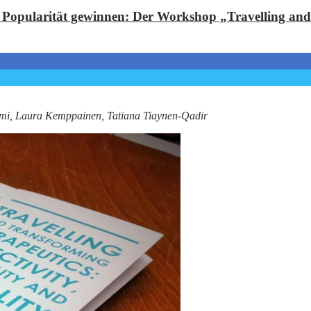
 Popularität gewinnen: Der Workshop „Travelling and
rmi, Laura Kemppainen, Tatiana Tiaynen-Qadir