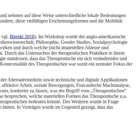
rt und nehmen auf diese Weise unterschiedliche lokale Bedeutungen
ondere, diese vielfältigen Erscheinungsformen und die Mobilität
 vgl.
Bierski 2016
). Im Workshop wurde der anglo-amerikanische
edienwissenschaft, Philosophie, Gender Studies, Sozialpsychologie
 wirken und durch welche (nicht-)materiellen Akteure und
en. Durch das Untersuchen der therapeutischen Praktiken in ihrem
te stattdessen, dass das Therapeutische ein sich veränderndes und
ntextualität des Therapeutischen war somit ein zentraler Fokus der
 der Alternativmedizin sowie technische und digitale Applikationen
t, affektive Arbeit, soziale Bewegungen, Foucaultsche Machtanalyse,
darum, konkreter zu fassen, was der Begriff vom „Therapeutischen“
se besprochen, welche materiellen Formen das Therapeutische u.a.
herapeutischen bedeuten könnte. Des Weiteren wurde in Frage
en bieten. In Vorträgen wurde im Gegenteil gezeigt, dass das