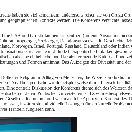
rseits haben sie viel gemeinsam, andererseits reisen sie von Ort zu O
en und geographischen Kontexte werden. Die Konferenz versuchte insbes
uf die USA und Großbritannien konzentriert (für eine Ausnahme hierzu
Kulturanthropologie, Soziologie, Religionswissenschaft, Geschichte, M
nnland, Norwegen, Israel, Portugal, Russland, Deutschland oder Indien
transnationale, materielle und fluide therapeutische Praktiken gewonn
schen als eine einheitliche und klar abzugrenzende Kultur auf und zeig
utungen und Formen annimmt. Das Aufzeigen der Diversität und der Ko
ie Rolle der Religion im Alltag von Menschen, die Wissensproduktion in
rten: Das Therapeutische wurde beispielsweise durch Intersektionalitä
ert. Eine zentrale Diskussion der Konferenz drehte sich des Weiteren 
utischen und dem Politischen zu verstehen ist. Es wurde beispielswei
gen Gesellschaft annimmt und was materielle Agency im Kontext des T
ken müssen, insofern sie individuelle Lösungen für strukturelle Problem
ktives Handeln fungieren kann.