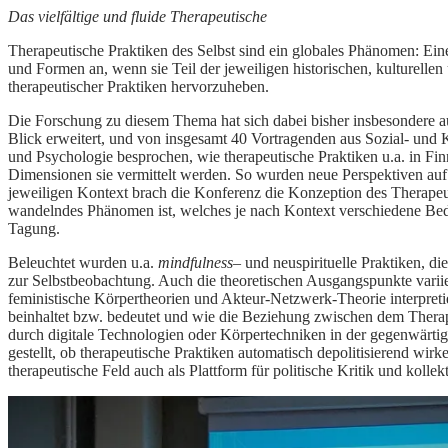
Das vielfältige und fluide Therapeutische
Therapeutische Praktiken des Selbst sind ein globales Phänomen: Eine
und Formen an, wenn sie Teil der jeweiligen historischen, kulturell
therapeutischer Praktiken hervorzuheben.
Die Forschung zu diesem Thema hat sich dabei bisher insbesondere a
Blick erweitert, und von insgesamt 40 Vortragenden aus Sozial- und 
und Psychologie besprochen, wie therapeutische Praktiken u.a. in Fi
Dimensionen sie vermittelt werden. So wurden neue Perspektiven auf 
jeweiligen Kontext brach die Konferenz die Konzeption des Therapeuti
wandelndes Phänomen ist, welches je nach Kontext verschiedene Bede
Tagung.
Beleuchtet wurden u.a.
mindfulness
– und neuspirituelle Praktiken, d
zur Selbstbeobachtung. Auch die theoretischen Ausgangspunkte variie
feministische Körpertheorien und Akteur-Netzwerk-Theorie interpreti
beinhaltet bzw. bedeutet und wie die Beziehung zwischen dem Therape
durch digitale Technologien oder Körpertechniken in der gegenwärti
gestellt, ob therapeutische Praktiken automatisch depolitisierend wir
therapeutische Feld auch als Plattform für politische Kritik und kolle