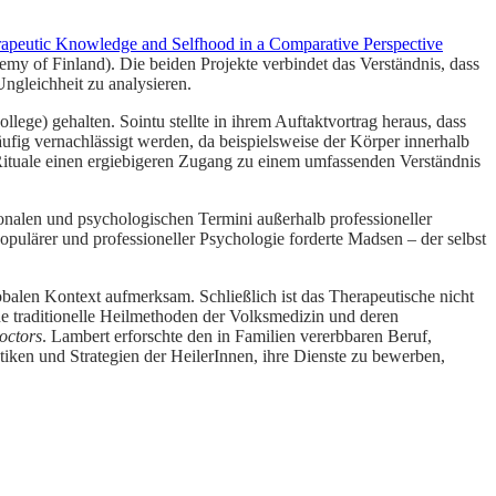
rapeutic Knowledge and Selfhood in a Comparative Perspective
my of Finland). Die beiden Projekte verbindet das Verständnis, dass
ngleichheit zu analysieren.
ge) gehalten. Sointu stellte in ihrem Auftaktvortrag heraus, dass
ufig vernachlässigt werden, da beispielsweise der Körper innerhalb
 Rituale einen ergiebigeren Zugang zu einem umfassenden Verständnis
nalen und psychologischen Termini außerhalb professioneller
ulärer und professioneller Psychologie forderte Madsen – der selbst
obalen Kontext aufmerksam. Schließlich ist das Therapeutische nicht
e traditionelle Heilmethoden der Volksmedizin und deren
octors
. Lambert erforschte den in Familien vererbbaren Beruf,
tiken und Strategien der HeilerInnen, ihre Dienste zu bewerben,