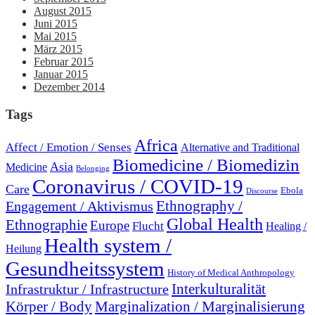
August 2015
Juni 2015
Mai 2015
März 2015
Februar 2015
Januar 2015
Dezember 2014
Tags
Africa
Affect / Emotion / Senses
Alternative and Traditional
Biomedicine / Biomedizin
Asia
Medicine
Belonging
Coronavirus / COVID-19
Care
Ebola
Discourse
Engagement / Aktivismus
Ethnography /
Global Health
Ethnographie
Europe
Flucht
Healing /
Health system /
Heilung
Gesundheitssystem
History of Medical Anthropology
Interkulturalität
Infrastruktur / Infrastructure
Marginalization / Marginalisierung
Körper / Body