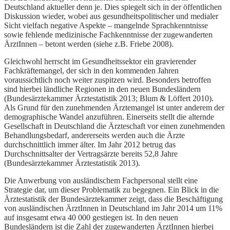
Deutschland aktueller denn je. Dies spiegelt sich in der öffentlichen
Diskussion wieder, wobei aus gesundheitspolitischer und medialer
Sicht vielfach negative Aspekte – mangelnde Sprachkenntnisse
sowie fehlende medizinische Fachkenntnisse der zugewanderten
ÄrztInnen – betont werden (siehe z.B. Friebe 2008).
Gleichwohl herrscht im Gesundheitssektor ein gravierender
Fachkräftemangel, der sich in den kommenden Jahren
voraussichtlich noch weiter zuspitzen wird. Besonders betroffen
sind hierbei ländliche Regionen in den neuen Bundesländern
(Bundesärztekammer Ärztestatistik 2013; Blum & Löffert 2010).
Als Grund für den zunehmenden Ärztemangel ist unter anderem der
demographische Wandel anzuführen. Einerseits stellt die alternde
Gesellschaft in Deutschland die Ärzteschaft vor einen zunehmenden
Behandlungsbedarf, andererseits werden auch die Ärzte
durchschnittlich immer älter. Im Jahr 2012 betrug das
Durchschnittsalter der Vertragsärzte bereits 52,8 Jahre
(Bundesärztekammer Ärztestatistik 2013).
Die Anwerbung von ausländischem Fachpersonal stellt eine
Strategie dar, um dieser Problematik zu begegnen. Ein Blick in die
Ärztestatistik der Bundesärztekammer zeigt, dass die Beschäftigung
von ausländischen ÄrztInnen in Deutschland im Jahr 2014 um 11%
auf insgesamt etwa 40 000 gestiegen ist. In den neuen
Bundesländern ist die Zahl der zugewanderten ÄrztInnen hierbei