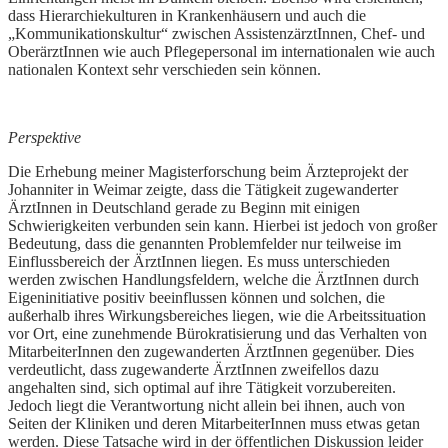
dass Hierarchiekulturen in Krankenhäusern und auch die
„Kommunikationskultur“ zwischen AssistenzärztInnen, Chef- und
OberärztInnen wie auch Pflegepersonal im internationalen wie auch
nationalen Kontext sehr verschieden sein können.
Perspektive
Die Erhebung meiner Magisterforschung beim Ärzteprojekt der
Johanniter in Weimar zeigte, dass die Tätigkeit zugewanderter
ÄrztInnen in Deutschland gerade zu Beginn mit einigen
Schwierigkeiten verbunden sein kann. Hierbei ist jedoch von großer
Bedeutung, dass die genannten Problemfelder nur teilweise im
Einflussbereich der ÄrztInnen liegen. Es muss unterschieden
werden zwischen Handlungsfeldern, welche die ÄrztInnen durch
Eigeninitiative positiv beeinflussen können und solchen, die
außerhalb ihres Wirkungsbereiches liegen, wie die Arbeitssituation
vor Ort, eine zunehmende Bürokratisierung und das Verhalten von
MitarbeiterInnen den zugewanderten ÄrztInnen gegenüber. Dies
verdeutlicht, dass zugewanderte ÄrztInnen zweifellos dazu
angehalten sind, sich optimal auf ihre Tätigkeit vorzubereiten.
Jedoch liegt die Verantwortung nicht allein bei ihnen, auch von
Seiten der Kliniken und deren MitarbeiterInnen muss etwas getan
werden. Diese Tatsache wird in der öffentlichen Diskussion leider