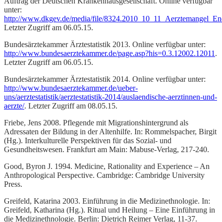
Auftrag der Deutschen Krankenhausgesellschaft. Online verfügbar
unter:
http://www.dkgev.de/media/file/8324.2010_10_11_Aerztemangel_En
Letzter Zugriff am 06.05.15.
Bundesärztekammer Ärztestatistik 2013. Online verfügbar unter:
http://www.bundesaerztekammer.de/page.asp?his=0.3.12002.12011
.
Letzter Zugriff am 06.05.15.
Bundesärztekammer Ärztestatistik 2014. Online verfügbar unter:
http://www.bundesaerztekammer.de/ueber-
uns/aerztestatistik/aerztestatistik-2014/auslaendische-aerztinnen-und-
aerzte/
. Letzter Zugriff am 08.05.15.
Friebe, Jens 2008. Pflegende mit Migrationshintergrund als
Adressaten der Bildung in der Altenhilfe. In: Rommelspacher, Birgit
(Hg.). Interkulturelle Perspektiven für das Sozial- und
Gesundheitswesen. Frankfurt am Main: Mabuse-Verlag, 217-240.
Good, Byron J. 1994. Medicine, Rationality and Experience – An
Anthropological Perspective. Cambridge: Cambridge University
Press.
Greifeld, Katarina 2003. Einführung in die Medizinethnologie. In:
Greifeld, Katharina (Hg.). Ritual und Heilung – Eine Einführung in
die Medizinethnologie. Berlin: Dietrich Reimer Verlag, 11-37.