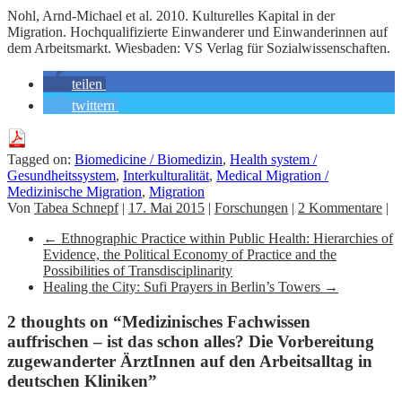
Nohl, Arnd-Michael et al. 2010. Kulturelles Kapital in der
Migration. Hochqualifizierte Einwanderer und Einwanderinnen auf
dem Arbeitsmarkt. Wiesbaden: VS Verlag für Sozialwissenschaften.
teilen
twittern
Tagged on:
Biomedicine / Biomedizin
,
Health system /
Gesundheitssystem
,
Interkulturalität
,
Medical Migration /
Medizinische Migration
,
Migration
Von
Tabea Schnepf
|
17. Mai 2015
|
Forschungen
|
2 Kommentare
|
←
Ethnographic Practice within Public Health: Hierarchies of
Evidence, the Political Economy of Practice and the
Possibilities of Transdisciplinarity
Healing the City: Sufi Prayers in Berlin’s Towers
→
2 thoughts on “
Medizinisches Fachwissen
auffrischen – ist das schon alles? Die Vorbereitung
zugewanderter ÄrztInnen auf den Arbeitsalltag in
deutschen Kliniken
”