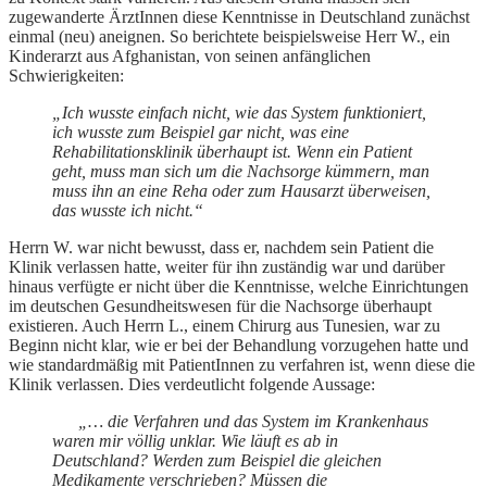
zugewanderte ÄrztInnen diese Kenntnisse in Deutschland zunächst
einmal (neu) aneignen. So berichtete beispielsweise Herr W., ein
Kinderarzt aus Afghanistan, von seinen anfänglichen
Schwierigkeiten:
„Ich wusste einfach nicht, wie das System funktioniert,
ich wusste zum Beispiel gar nicht, was eine
Rehabilitationsklinik überhaupt ist. Wenn ein Patient
geht, muss man sich um die Nachsorge kümmern, man
muss ihn an eine Reha oder zum Hausarzt überweisen,
das wusste ich nicht.“
Herrn W. war nicht bewusst, dass er, nachdem sein Patient die
Klinik verlassen hatte, weiter für ihn zuständig war und darüber
hinaus verfügte er nicht über die Kenntnisse, welche Einrichtungen
im deutschen Gesundheitswesen für die Nachsorge überhaupt
existieren. Auch Herrn L., einem Chirurg aus Tunesien, war zu
Beginn nicht klar, wie er bei der Behandlung vorzugehen hatte und
wie standardmäßig mit PatientInnen zu verfahren ist, wenn diese die
Klinik verlassen. Dies verdeutlicht folgende Aussage:
„… die Verfahren und das System im Krankenhaus
waren mir völlig unklar. Wie läuft es ab in
Deutschland? Werden zum Beispiel die gleichen
Medikamente verschrieben? Müssen die