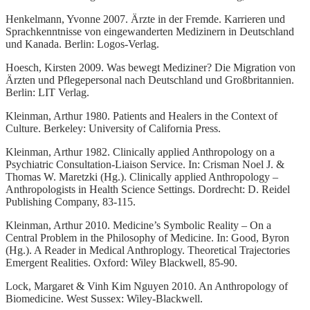
Henkelmann, Yvonne 2007. Ärzte in der Fremde. Karrieren und
Sprachkenntnisse von eingewanderten Medizinern in Deutschland
und Kanada. Berlin: Logos-Verlag.
Hoesch, Kirsten 2009. Was bewegt Mediziner? Die Migration von
Ärzten und Pflegepersonal nach Deutschland und Großbritannien.
Berlin: LIT Verlag.
Kleinman, Arthur 1980. Patients and Healers in the Context of
Culture. Berkeley: University of California Press.
Kleinman, Arthur 1982. Clinically applied Anthropology on a
Psychiatric Consultation-Liaison Service. In: Crisman Noel J. &
Thomas W. Maretzki (Hg.). Clinically applied Anthropology –
Anthropologists in Health Science Settings. Dordrecht: D. Reidel
Publishing Company, 83-115.
Kleinman, Arthur 2010. Medicine’s Symbolic Reality – On a
Central Problem in the Philosophy of Medicine. In: Good, Byron
(Hg.). A Reader in Medical Anthroplogy. Theoretical Trajectories
Emergent Realities. Oxford: Wiley Blackwell, 85-90.
Lock, Margaret & Vinh Kim Nguyen 2010. An Anthropology of
Biomedicine. West Sussex: Wiley-Blackwell.