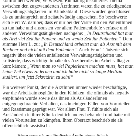
konfrontiert werden, verwiesen. Ein häufig diskutiertes Thema
zwischen den zugewanderten ÄrztInnen waren die zu erledigenden
Verwaltungstätigkeiten im Klinikablauf. Diese wurden geschlossen
als zu umfangreich und zeitaufwändig angesehen. So beschwerte
sich Herr W. darüber, dass er nur bei der Visite mit den PatientInnen
zu tun habe und ansonsten vor allem Patientenbriefe verfasse und
anderen Verwaltungstätigkeiten nachgehe:
„In Deutschland hat man
als Arzt viel Zeit für Papiere und zu wenig Zeit für Patienten.“
Dem
stimmte Herr L. zu:
„In Deutschland arbeitet man als Arzt mit dem
Rechner und nicht mit dem Patienten.“
Auch Frau T. äußerte sich
negativ über die vielen anfallenden Verwaltungstätigkeiten und
kritisierte, dass wichtige Inhalte des Arztberufes im Arbeitsalltag zu
kurz kämen:
„Wenn man so viel Papierkram machen muss, hat man
keine Zeit etwas zu lernen und ich habe nicht so lange Medizin
studiert, um jetzt Sekretärin zu sein!“
Ein weiterer Punkt, der die ÄrztInnen immer wieder beschäftigte,
war die Arbeitsatmosphäre in den Kliniken, die oftmals als negativ
empfunden wurde sowie das ihnen als AusländerInnen
entgegengebrachte Verhalten, das in einigen Fällen von Vorurteilen
und Rassismus geprägt war. Vor allem Frau T. fühlte sich als
Ausländerin in ihrer Klinik deutlich anders behandelt und hatte mit
vielen Vorurteilen zu kämpfen. Ihren Oberarzt beschrieb sie als
offensichtlich rassistisch:
„Wenn man als ausländische Ärztin etwas falsch