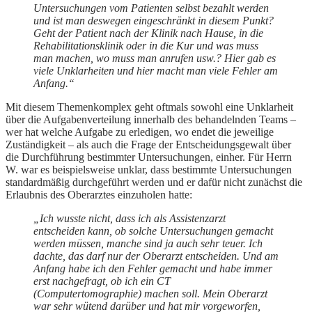
Untersuchungen vom Patienten selbst bezahlt werden
und ist man deswegen eingeschränkt in diesem Punkt?
Geht der Patient nach der Klinik nach Hause, in die
Rehabilitationsklinik oder in die Kur und was muss
man machen, wo muss man anrufen usw.? Hier gab es
viele Unklarheiten und hier macht man viele Fehler am
Anfang.“
Mit diesem Themenkomplex geht oftmals sowohl eine Unklarheit
über die Aufgabenverteilung innerhalb des behandelnden Teams –
wer hat welche Aufgabe zu erledigen, wo endet die jeweilige
Zuständigkeit – als auch die Frage der Entscheidungsgewalt über
die Durchführung bestimmter Untersuchungen, einher. Für Herrn
W. war es beispielsweise unklar, dass bestimmte Untersuchungen
standardmäßig durchgeführt werden und er dafür nicht zunächst die
Erlaubnis des Oberarztes einzuholen hatte:
„Ich wusste nicht, dass ich als Assistenzarzt
entscheiden kann, ob solche Untersuchungen gemacht
werden müssen, manche sind ja auch sehr teuer. Ich
dachte, das darf nur der Oberarzt entscheiden. Und am
Anfang habe ich den Fehler gemacht und habe immer
erst nachgefragt, ob ich ein CT
(Computertomographie) machen soll. Mein Oberarzt
war sehr wütend darüber und hat mir vorgeworfen,