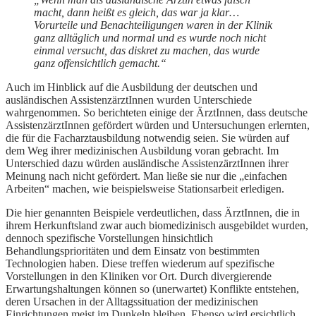
macht, dann heißt es gleich, das war ja klar…
Vorurteile und Benachteiligungen waren in der Klinik
ganz alltäglich und normal und es wurde noch nicht
einmal versucht, das diskret zu machen, das wurde
ganz offensichtlich gemacht.“
Auch im Hinblick auf die Ausbildung der deutschen und
ausländischen AssistenzärztInnen wurden Unterschiede
wahrgenommen. So berichteten einige der ÄrztInnen, dass deutsche
AssistenzärztInnen gefördert würden und Untersuchungen erlernten,
die für die Facharztausbildung notwendig seien. Sie würden auf
dem Weg ihrer medizinischen Ausbildung voran gebracht. Im
Unterschied dazu würden ausländische AssistenzärztInnen ihrer
Meinung nach nicht gefördert. Man ließe sie nur die „einfachen
Arbeiten“ machen, wie beispielsweise Stationsarbeit erledigen.
Die hier genannten Beispiele verdeutlichen, dass ÄrztInnen, die in
ihrem Herkunftsland zwar auch biomedizinisch ausgebildet wurden,
dennoch spezifische Vorstellungen hinsichtlich
Behandlungsprioritäten und dem Einsatz von bestimmten
Technologien haben. Diese treffen wiederum auf spezifische
Vorstellungen in den Kliniken vor Ort. Durch divergierende
Erwartungshaltungen können so (unerwartet) Konflikte entstehen,
deren Ursachen in der Alltagssituation der medizinischen
Einrichtungen meist im Dunkeln bleiben. Ebenso wird ersichtlich,