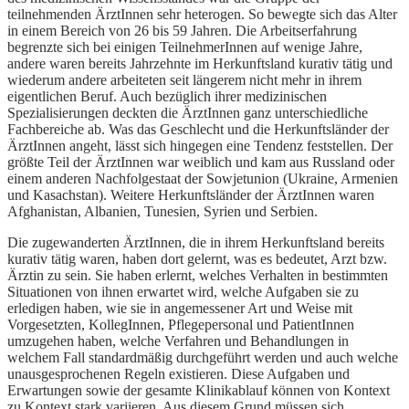
teilnehmenden ÄrztInnen sehr heterogen. So bewegte sich das Alter
in einem Bereich von 26 bis 59 Jahren. Die Arbeitserfahrung
begrenzte sich bei einigen TeilnehmerInnen auf wenige Jahre,
andere waren bereits Jahrzehnte im Herkunftsland kurativ tätig und
wiederum andere arbeiteten seit längerem nicht mehr in ihrem
eigentlichen Beruf. Auch bezüglich ihrer medizinischen
Spezialisierungen deckten die ÄrztInnen ganz unterschiedliche
Fachbereiche ab. Was das Geschlecht und die Herkunftsländer der
ÄrztInnen angeht, lässt sich hingegen eine Tendenz feststellen. Der
größte Teil der ÄrztInnen war weiblich und kam aus Russland oder
einem anderen Nachfolgestaat der Sowjetunion (Ukraine, Armenien
und Kasachstan). Weitere Herkunftsländer der ÄrztInnen waren
Afghanistan, Albanien, Tunesien, Syrien und Serbien.
Die zugewanderten ÄrztInnen, die in ihrem Herkunftsland bereits
kurativ tätig waren, haben dort gelernt, was es bedeutet, Arzt bzw.
Ärztin zu sein. Sie haben erlernt, welches Verhalten in bestimmten
Situationen von ihnen erwartet wird, welche Aufgaben sie zu
erledigen haben, wie sie in angemessener Art und Weise mit
Vorgesetzten, KollegInnen, Pflegepersonal und PatientInnen
umzugehen haben, welche Verfahren und Behandlungen in
welchem Fall standardmäßig durchgeführt werden und auch welche
unausgesprochenen Regeln existieren. Diese Aufgaben und
Erwartungen sowie der gesamte Klinikablauf können von Kontext
zu Kontext stark variieren. Aus diesem Grund müssen sich