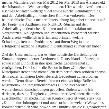
meiner Magisterarbeit von Mai 2012 bis Mai 2013 am Ärzteprojekt
der Johanniter in Weimar teilgenommen. Hier wurden ÄrztInnen aus
Nicht-EU-Staaten weitergebildet sowie auf die Kenntnisprüfung
und den Arbeitsalltag in deutschen Kliniken vorbereitet. Der
hauptsächliche Fokus meiner Untersuchung lag dabei einerseits auf
der Frage, wie ÄrztInnen aus Nicht-EU-Staaten auf den
Arbeitsalltag in deutschen Kliniken und die Interaktion mit
Vorgesetzten, KollegInnen und PatientInnen vorbereitet werden.
Andererseits wollte ich in Erfahrung bringen, welche
Schwierigkeiten und Probleme sie auf ihrem Weg in eine
erfolgreiche ärztliche Tätigkeit in Deutschland zu meistern haben.
Ziel der Untersuchung war es, eine holistische Darstellung der
Situation zugewanderter ÄrztInnen in Deutschland aufzuzeigen
sowie einen Einblick in ihre spezifische Lebensrealität zu
ermöglichen. Dabei sollte die Person in ihrer „Ganzheit“ im
Mittelpunkt stehen und nicht allein dem beruflichen sondern ebenso
dem sozial-familiären Lebensbereich Bedeutung zugesprochen
werden. Denn diesem Bereich kommt eine wichtige Rolle im
Migrations- und Integrationsprozess zu und hier werden
weitreichende Entscheidungen getroffen. Zudem wollte ich
darlegen, dass die Tätigkeit zugewanderter ÄrztInnen, die meist
ausschließlich im medizinischen Kontext verortet wird, stark von
„Kultur“ durchdrungen ist und untersuchen, in welcher Weise dies
konkret ersichtlich wird, sowohl im Hinblick auf die zugewanderten