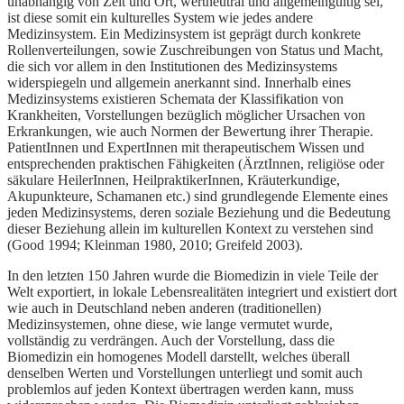
unabhängig von Zeit und Ort, wertneutral und allgemeingültig sei,
ist diese somit ein kulturelles System wie jedes andere
Medizinsystem. Ein Medizinsystem ist geprägt durch konkrete
Rollenverteilungen, sowie Zuschreibungen von Status und Macht,
die sich vor allem in den Institutionen des Medizinsystems
widerspiegeln und allgemein anerkannt sind. Innerhalb eines
Medizinsystems existieren Schemata der Klassifikation von
Krankheiten, Vorstellungen bezüglich möglicher Ursachen von
Erkrankungen, wie auch Normen der Bewertung ihrer Therapie.
PatientInnen und ExpertInnen mit therapeutischem Wissen und
entsprechenden praktischen Fähigkeiten (ÄrztInnen, religiöse oder
säkulare HeilerInnen, HeilpraktikerInnen, Kräuterkundige,
Akupunkteure, Schamanen etc.) sind grundlegende Elemente eines
jeden Medizinsystems, deren soziale Beziehung und die Bedeutung
dieser Beziehung allein im kulturellen Kontext zu verstehen sind
(Good 1994; Kleinman 1980, 2010; Greifeld 2003).
In den letzten 150 Jahren wurde die Biomedizin in viele Teile der
Welt exportiert, in lokale Lebensrealitäten integriert und existiert dort
wie auch in Deutschland neben anderen (traditionellen)
Medizinsystemen, ohne diese, wie lange vermutet wurde,
vollständig zu verdrängen. Auch der Vorstellung, dass die
Biomedizin ein homogenes Modell darstellt, welches überall
denselben Werten und Vorstellungen unterliegt und somit auch
problemlos auf jeden Kontext übertragen werden kann, muss