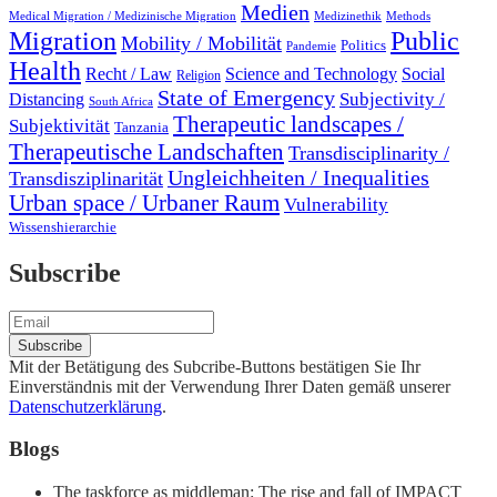
Medien
Medical Migration / Medizinische Migration
Medizinethik
Methods
Migration
Public
Mobility / Mobilität
Politics
Pandemie
Health
Recht / Law
Science and Technology
Social
Religion
State of Emergency
Subjectivity /
Distancing
South Africa
Therapeutic landscapes /
Subjektivität
Tanzania
Therapeutische Landschaften
Transdisciplinarity /
Ungleichheiten / Inequalities
Transdisziplinarität
Urban space / Urbaner Raum
Vulnerability
Wissenshierarchie
Subscribe
Mit der Betätigung des Subcribe-Buttons bestätigen Sie Ihr
Einverständnis mit der Verwendung Ihrer Daten gemäß unserer
Datenschutzerklärung
.
Blogs
The taskforce as middleman: The rise and fall of IMPACT