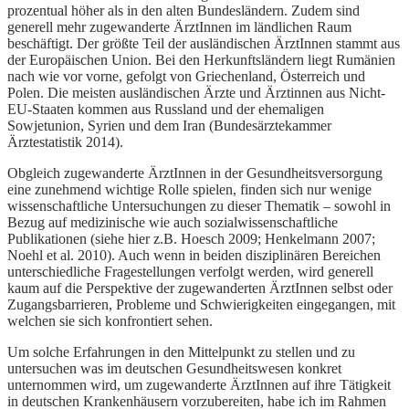
prozentual höher als in den alten Bundesländern. Zudem sind
generell mehr zugewanderte ÄrztInnen im ländlichen Raum
beschäftigt. Der größte Teil der ausländischen ÄrztInnen stammt aus
der Europäischen Union. Bei den Herkunftsländern liegt Rumänien
nach wie vor vorne, gefolgt von Griechenland, Österreich und
Polen. Die meisten ausländischen Ärzte und Ärztinnen aus Nicht-
EU-Staaten kommen aus Russland und der ehemaligen
Sowjetunion, Syrien und dem Iran (Bundesärztekammer
Ärztestatistik 2014).
Obgleich zugewanderte ÄrztInnen in der Gesundheitsversorgung
eine zunehmend wichtige Rolle spielen, finden sich nur wenige
wissenschaftliche Untersuchungen zu dieser Thematik – sowohl in
Bezug auf medizinische wie auch sozialwissenschaftliche
Publikationen (siehe hier z.B. Hoesch 2009; Henkelmann 2007;
Noehl et al. 2010). Auch wenn in beiden disziplinären Bereichen
unterschiedliche Fragestellungen verfolgt werden, wird generell
kaum auf die Perspektive der zugewanderten ÄrztInnen selbst oder
Zugangsbarrieren, Probleme und Schwierigkeiten eingegangen, mit
welchen sie sich konfrontiert sehen.
Um solche Erfahrungen in den Mittelpunkt zu stellen und zu
untersuchen was im deutschen Gesundheitswesen konkret
unternommen wird, um zugewanderte ÄrztInnen auf ihre Tätigkeit
in deutschen Krankenhäusern vorzubereiten, habe ich im Rahmen