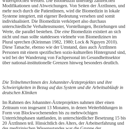
widersprochen werden. Die Biomedizin unterliegt zahlreichen
Modifikationen und Abweichungen. Von Seiten der ÄrztInnen, und
mehr noch durch die PatientInnen, wird die Biomedizin in lokale
Systeme integriert, mit eigener Bedeutung versehen und somit
individualisiert. Die Biomedizin verkörpert also durchaus
unterschiedliche Verhaltensmuster, Vorstellungen, Beziehungen und
Werte, die parallel bestehen. Die
eine
Biomedizin existiert an sich
nicht und man sollte stattdessen vielmehr von Biomedizin
en
im
Plural sprechen (Kleinman 1982, 1980; Lock & Nguyen 2010).
Diese Tatsache, ebenso wie der Umstand, dass auch ÄrztInnen
Personen mit einem spezifischen sozio-kulturellen Hintergrund sind,
wird bei der Wanderung von Fachpersonal im Gesundheitssektor
über national-institutionelle Grenzen hinweg besonders deutlich.
Die TeilnehmerInnen des Johanniter-Ärzteprojektes und ihre
Schwierigkeiten in Bezug auf das System und die Arbeitsabläufe in
deutschen Kliniken
Im Rahmen des Johanniter-Ärzteprojektes nahmen über einen
Zeitraum von insgesamt 13 Monaten, in denen Weiterbildungen in
Form von Blockwochenenden bis zu mehrwöchigen
Unterrichtsphasen stattfanden, in unterschiedlicher Besetzung 15 bis
20 ÄrztInnen teil. Hinsichtlich des Alters, der Arbeitserfahrung und
des medizinischen Wissensstandes war die Gruppe der