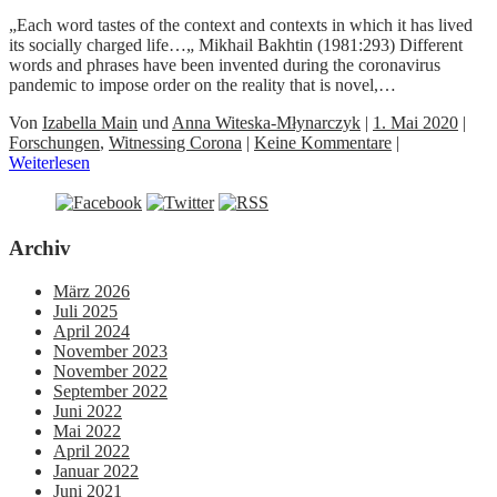
„Each word tastes of the context and contexts in which it has lived
its socially charged life…„ Mikhail Bakhtin (1981:293) Different
words and phrases have been invented during the coronavirus
pandemic to impose order on the reality that is novel,…
Von
Izabella Main
und
Anna Witeska-Młynarczyk
|
1. Mai 2020
|
Forschungen
,
Witnessing Corona
|
Keine Kommentare
|
Weiterlesen
Archiv
März 2026
Juli 2025
April 2024
November 2023
November 2022
September 2022
Juni 2022
Mai 2022
April 2022
Januar 2022
Juni 2021