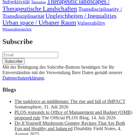
Therapeutic landscapes /
Subjektivität
Tanzania
Therapeutische Landschaften
Transdisciplinarity /
Ungleichheiten / Inequalities
Transdisziplinarität
Urban space / Urbaner Raum
Vulnerability
Wissenshierarchie
Subscribe
Mit der Betätigung des Subcribe-Buttons bestätigen Sie Ihr
Einverständnis mit der Verwendung Ihrer Daten gemäß unserer
Datenschutzerklärung
.
Blogs
The taskforce as middleman: The rise and fall of IMPACT
Somatosphere
,
31. Juli 2026
PLOS responds to Office of Management and Budget (OMB)
proposed rule
The Official PLOS Blog
,
14. Juli 2026
Do It Yourself Mushroom Gummy Recipes That Are Both
Fun and Healthy and balanced
Disability Field Notes
,
4.
August 2025