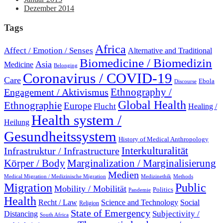
Dezember 2014
Tags
Africa
Affect / Emotion / Senses
Alternative and Traditional
Biomedicine / Biomedizin
Asia
Medicine
Belonging
Coronavirus / COVID-19
Care
Ebola
Discourse
Engagement / Aktivismus
Ethnography /
Global Health
Ethnographie
Europe
Flucht
Healing /
Health system /
Heilung
Gesundheitssystem
History of Medical Anthropology
Interkulturalität
Infrastruktur / Infrastructure
Marginalization / Marginalisierung
Körper / Body
Medien
Medical Migration / Medizinische Migration
Medizinethik
Methods
Migration
Public
Mobility / Mobilität
Politics
Pandemie
Health
Recht / Law
Science and Technology
Social
Religion
State of Emergency
Subjectivity /
Distancing
South Africa