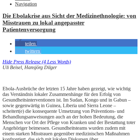
Navigation
Die Ebolakrise aus Sicht der Medizinethnologie: von
Misstrauen zu lokal angepasster
Patientenversorgung
teilen
twittern
Hide Press Release (4 Less Words)
Uli Beisel, Hansjörg Dilger
Ebola-Ausbrüche der letzten 15 Jahre haben gezeigt, wie wichtig
das Verständnis lokaler Zusammenhänge für den Erfolg von
Gesundheitsinterventionen ist. Im Sudan, Kongo und in Gabun –
sowie gegenwärtig in Guinea, Liberia und Sierra Leone –
scheitert(e) die konsequente Umsetzung von Präventions- und
Behandlungsanweisungen auch an der hohen Bedeutung, die
Menschen vor Ort der Pflege von Kranken und der Bestattung toter
Angehöriger beimessen. Gesundheitsteams wurden zudem mit
einem starken Misstrauen gegenüber medizinischen Maßnahmen
konfrontiert, das sich mit lokalen Diskursen über