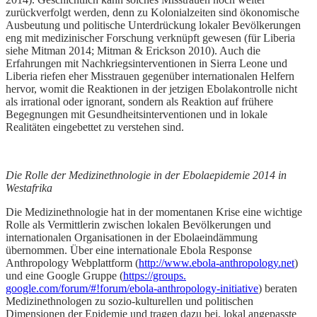
zurückverfolgt werden, denn zu Kolonialzeiten sind ökonomische
Ausbeutung und politische Unterdrückung lokaler Bevölkerungen
eng mit medizinischer Forschung verknüpft gewesen (für Liberia
siehe Mitman 2014; Mitman & Erickson 2010). Auch die
Erfahrungen mit Nachkriegsinterventionen in Sierra Leone und
Liberia riefen eher Misstrauen gegenüber internationalen Helfern
hervor, womit die Reaktionen in der jetzigen Ebolakontrolle nicht
als irrational oder ignorant, sondern als Reaktion auf frühere
Begegnungen mit Gesundheitsinterventionen und in lokale
Realitäten eingebettet zu verstehen sind.
Die Rolle der Medizinethnologie in der Ebolaepidemie 2014 in
Westafrika
Die Medizinethnologie hat in der momentanen Krise eine wichtige
Rolle als Vermittlerin zwischen lokalen Bevölkerungen und
internationalen Organisationen in der Ebolaeindämmung
übernommen. Über eine internationale Ebola Response
Anthropology Webplattform (
http://www.ebola-anthropology.net
)
und eine Google Gruppe (
https://groups.
google.com/forum/#!forum/ebola-anthropology-initiative
) beraten
Medizinethnologen zu sozio-kulturellen und politischen
Dimensionen der Epidemie und tragen dazu bei, lokal angepasste