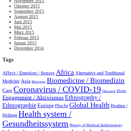
November 2015
Oktober 2015
September 2015
August 2015
Juni 2015
Mai 2015
März 2015
Februar 2015
Januar 2015
Dezember 2014
Tags
Africa
Affect / Emotion / Senses
Alternative and Traditional
Biomedicine / Biomedizin
Asia
Medicine
Belonging
Coronavirus / COVID-19
Care
Ebola
Discourse
Engagement / Aktivismus
Ethnography /
Global Health
Ethnographie
Europe
Flucht
Healing /
Health system /
Heilung
Gesundheitssystem
History of Medical Anthropology