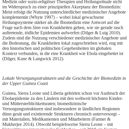
Medizin oder sozio-religiöser Therapien und Heilungsrituale nicht
im Widerspruch zu einer prinzipiellen Akzeptanz der Biomedizin:
Meist erfolgt die Nutzung unterschiedlicher medizinischer Angebote
komplementär (Whyte 1997) – wobei lokal gewachsene
Heilungssysteme stärker als die Biomedizin eine Antwort auf die
Frage nach dem
Sinn
von Krankheiten geben, wie sie gerade rasch
auftretende, tödliche Epidemien aufwerfen (Dilger & Luig 2010).
Zudem sind die Nutzung verschiedener medizinischer Angebote und
die Bedeutung, die Krankheiten lokal zugeschrieben wird, eng mit
den historischen und politischen Gegebenheiten im globalen
Kontext verbunden, in die eine Krankheit wie Ebola eingebettet ist
(Dilger, Kane & Langwick 2012).
Lokale Versorgungsstrukturen und die Geschichte der Biomedizin in
der Upper Guinea Coast
Guinea, Sierra Leone und Liberia gehörten schon vor Ausbruch der
Ebolaepidemie zu den Ländern mit den weltweit höchsten Kinder-
und Müttersterblichkeitsraten; biomedizinische
Versorgungsstrukturen sind insbesondere in ländlichen Regionen
dünn gesät und existierende Strukturen chronisch unterversorgt –
mit Materialien, Medikamenten und Mitarbeitern (Farmer &
Mukherjee 2014). Obwohl beispielsweise Sierra Leone – mit