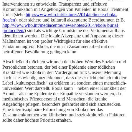
Interventionen zu entwickeln. Transparenz und effektive
Kommunikation mit Angehörigen von Patienten in Ebola Treatment
Units (siehe
http://www.who.int/features/2014/telimele-ebola-
free/en
), oder sichere und kulturell akzeptierte Beerdigungen (z.B.
http://www.who.int/mediacentre/news/notes/2014/ebola-burial-
protocol/en/
) sind als wichtige Grundsteine des Vertrauensaufbaus
identifiziert worden. Die lokale Akzeptanz und Anpassung dieser
Maßnahmen ist von großer Wichtigkeit für eine effektive
Eindämmung von Ebola, die nur in Zusammenarbeit mit der
betroffenen Bevölkerung gelingen kann.
Abschließend möchten wir noch den hohen Wert des Sozialen und
Persönlichen betonen, der bei einer Epidemie einer tödlichen
Krankheit wie Ebola in den Vordergrund tritt: Unserer Meinung
nach ist es wichtig anzuerkennen, dass dieser nicht einfach mit dem
Label „kulturspezifisch“ zu erklären ist, sondern einen menschlich-
universalen Wert darstellt. Ebola kann – neben einer Krankheit der
Armut – als eine Epidemie der Empathie verstanden werden, da
medizinisches Pflegepersonal und Menschen, die kranke
Angehörige pflegen, besonders gefährdet sind sich anzustecken.
Eine interdisziplinäre Erforschung von Ebola über das
Zusammenkommen von klinischen und sozio-kulturellen Faktoren
sollte daher höchste Priorität erhalten.