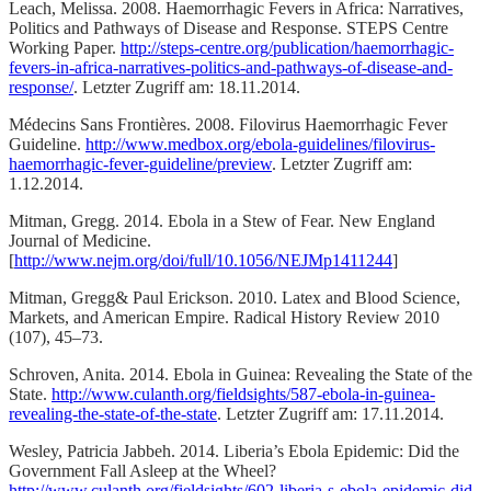
Leach, Melissa. 2008. Haemorrhagic Fevers in Africa: Narratives,
Politics and Pathways of Disease and Response. STEPS Centre
Working Paper.
http://steps-centre.org/publication/haemorrhagic-
fevers-in-africa-narratives-politics-and-pathways-of-disease-and-
response/
. Letzter Zugriff am: 18.11.2014.
Médecins Sans Frontières. 2008. Filovirus Haemorrhagic Fever
Guideline.
http://www.medbox.org/ebola-guidelines/filovirus-
haemorrhagic-fever-guideline/preview
. Letzter Zugriff am:
1.12.2014.
Mitman, Gregg. 2014. Ebola in a Stew of Fear. New England
Journal of Medicine.
[
http://www.nejm.org/doi/full/10.1056/NEJMp1411244
]
Mitman, Gregg& Paul Erickson. 2010. Latex and Blood Science,
Markets, and American Empire. Radical History Review 2010
(107), 45–73.
Schroven, Anita. 2014. Ebola in Guinea: Revealing the State of the
State.
http://www.culanth.org/fieldsights/587-ebola-in-guinea-
revealing-the-state-of-the-state
. Letzter Zugriff am: 17.11.2014.
Wesley, Patricia Jabbeh. 2014. Liberia’s Ebola Epidemic: Did the
Government Fall Asleep at the Wheel?
http://www.culanth.org/fieldsights/602-liberia-s-ebola-epidemic-did-