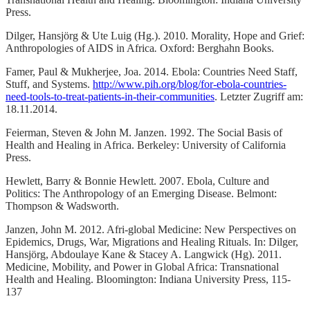
Press.
Dilger, Hansjörg & Ute Luig (Hg.). 2010. Morality, Hope and Grief:
Anthropologies of AIDS in Africa
.
Oxford: Berghahn Books.
Famer, Paul & Mukherjee, Joa. 2014. Ebola: Countries Need Staff,
Stuff, and Systems.
http://www.pih.org/blog/for-ebola-countries-
need-tools-to-treat-patients-in-their-communities
. Letzter Zugriff am:
18.11.2014.
Feierman, Steven & John M. Janzen. 1992. The Social Basis of
Health and Healing in Africa. Berkeley: University of California
Press.
Hewlett, Barry & Bonnie Hewlett. 2007. Ebola, Culture and
Politics: The Anthropology of an Emerging Disease. Belmont:
Thompson & Wadsworth.
Janzen, John M. 2012. Afri-global Medicine: New Perspectives on
Epidemics, Drugs, War, Migrations and Healing Rituals. In: Dilger,
Hansjörg, Abdoulaye Kane & Stacey A. Langwick (Hg). 2011.
Medicine, Mobility, and Power in Global Africa: Transnational
Health and Healing. Bloomington: Indiana University Press, 115-
137