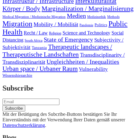
Interkulturalität
Infrastruktur / Infrastructure
Marginalization / Marginalisierung
Körper / Body
Medien
Medical Migration / Medizinische Migration
Medizinethik
Methods
Migration
Public
Mobility / Mobilität
Politics
Pandemie
Health
Recht / Law
Science and Technology
Social
Religion
State of Emergency
Subjectivity /
Distancing
South Africa
Therapeutic landscapes /
Subjektivität
Tanzania
Therapeutische Landschaften
Transdisciplinarity /
Ungleichheiten / Inequalities
Transdisziplinarität
Urban space / Urbaner Raum
Vulnerability
Wissenshierarchie
Subscribe
Mit der Betätigung des Subcribe-Buttons bestätigen Sie Ihr
Einverständnis mit der Verwendung Ihrer Daten gemäß unserer
Datenschutzerklärung
.
Blogs