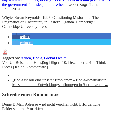
the-government-fall-asleep-at-the-wheel
. Letzter Zugriff am:
17.11.2014.
Whyte, Susan Reynolds. 1997. Questioning Misfortune: The
Pragmatics of Uncertainty in Eastern Uganda. Cambridge:
Cambridge University Press.
teilen
twittern
Tagged on:
Africa
,
Ebola
,
Global Health
Von
Uli Beisel
und
Hansjörg Dilger
|
10. Dezember 2014
|
Think
Pieces
|
Keine Kommentare
|
„Ebola ist nur eins unserer Probleme“ ‒ Ebola-Bewusstsein,
Misstrauen und Entwicklungshoffnungen in Sierra Leone
→
Schreibe einen Kommentar
Deine E-Mail-Adresse wird nicht veröffentlicht.
Erforderliche
Felder sind mit
*
markiert.