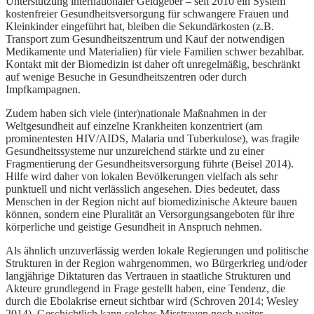
Unterstützung internationaler Geldgeber – seit 2010 ein System
kostenfreier Gesundheitsversorgung für schwangere Frauen und
Kleinkinder eingeführt hat, bleiben die Sekundärkosten (z.B.
Transport zum Gesundheitszentrum und Kauf der notwendigen
Medikamente und Materialien) für viele Familien schwer bezahlbar.
Kontakt mit der Biomedizin ist daher oft unregelmäßig, beschränkt
auf wenige Besuche in Gesundheitszentren oder durch
Impfkampagnen.
Zudem haben sich viele (inter)nationale Maßnahmen in der
Weltgesundheit auf einzelne Krankheiten konzentriert (am
prominentesten HIV/AIDS, Malaria und Tuberkulose), was fragile
Gesundheitssysteme nur unzureichend stärkte und zu einer
Fragmentierung der Gesundheitsversorgung führte (Beisel 2014).
Hilfe wird daher von lokalen Bevölkerungen vielfach als sehr
punktuell und nicht verlässlich angesehen. Dies bedeutet, dass
Menschen in der Region nicht auf biomedizinische Akteure bauen
können, sondern eine Pluralität an Versorgungsangeboten für ihre
körperliche und geistige Gesundheit in Anspruch nehmen.
Als ähnlich unzuverlässig werden lokale Regierungen und politische
Strukturen in der Region wahrgenommen, wo Bürgerkrieg und/oder
langjährige Diktaturen das Vertrauen in staatliche Strukturen und
Akteure grundlegend in Frage gestellt haben, eine Tendenz, die
durch die Ebolakrise erneut sichtbar wird (Schroven 2014; Wesley
2014). Geschichtlich kann solches Misstrauen noch weiter