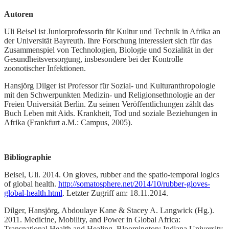
Autoren
Uli Beisel ist Juniorprofessorin für Kultur und Technik in Afrika an
der Universität Bayreuth. Ihre Forschung interessiert sich für das
Zusammenspiel von Technologien, Biologie und Sozialität in der
Gesundheitsversorgung, insbesondere bei der Kontrolle
zoonotischer Infektionen.
Hansjörg Dilger ist Professor für Sozial- und Kulturanthropologie
mit den Schwerpunkten Medizin- und Religionsethnologie an der
Freien Universität Berlin. Zu seinen Veröffentlichungen zählt das
Buch Leben mit Aids. Krankheit, Tod und soziale Beziehungen in
Afrika (Frankfurt a.M.: Campus, 2005).
Bibliographie
Beisel, Uli. 2014. On gloves, rubber and the spatio-temporal logics
of global health.
http://somatosphere.net/2014/10/rubber-gloves-
global-health.html
. Letzter Zugriff am: 18.11.2014.
Dilger, Hansjörg, Abdoulaye Kane & Stacey A. Langwick (Hg.).
2011. Medicine, Mobility, and Power in Global Africa:
Transnational Health and Healing. Bloomington: Indiana University