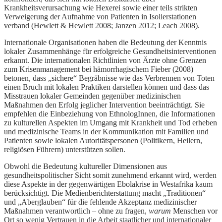
Krankheitsverursachung wie Hexerei sowie einer teils strikten
Verweigerung der Aufnahme von Patienten in Isolierstationen
verband (Hewlett & Hewlett 2008; Janzen 2012; Leach 2008).
Internationale Organisationen haben die Bedeutung der Kenntnis
lokaler Zusammenhänge für erfolgreiche Gesundheitsinterventionen
erkannt. Die internationalen Richtlinien von Ärzte ohne Grenzen
zum Krisenmanagement bei hämorrhagischem Fieber (2008)
betonen, dass „sichere“ Begräbnisse wie das Verbrennen von Toten
einen Bruch mit lokalen Praktiken darstellen können und dass das
Misstrauen lokaler Gemeinden gegenüber medizinischen
Maßnahmen den Erfolg jeglicher Intervention beeinträchtigt. Sie
empfehlen die Einbeziehung von EthnologInnen, die Informationen
zu kulturellen Aspekten im Umgang mit Krankheit und Tod erheben
und medizinische Teams in der Kommunikation mit Familien und
Patienten sowie lokalen Autoritätspersonen (Politikern, Heilern,
religiösen Führern) unterstützen sollen.
Obwohl die Bedeutung kultureller Dimensionen aus
gesundheitspolitischer Sicht somit zunehmend erkannt wird, werden
diese Aspekte in der gegenwärtigen Ebolakrise in Westafrika kaum
berücksichtigt. Die Medienberichterstattung macht „Traditionen“
und „Aberglauben“ für die fehlende Akzeptanz medizinischer
Maßnahmen verantwortlich – ohne zu fragen,
warum
Menschen vor
Ort so wenig Vertrauen in die Arbeit staatlicher und internationaler