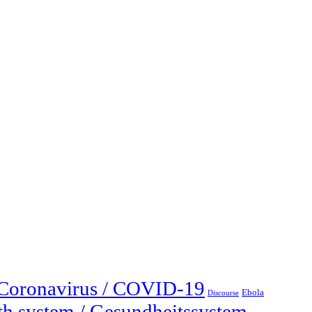
Coronavirus / COVID-19
Ebola
Discourse
th system / Gesundheitssystem