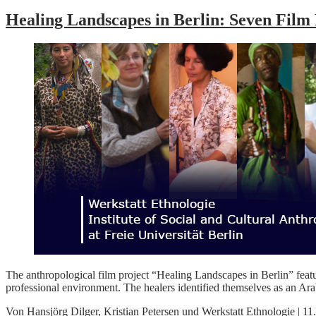
Healing Landscapes in Berlin: Seven Film P
The anthropological film project “Healing Landscapes in Berlin” featur
professional environment. The healers identified themselves as an A
Von
Hansjörg Dilger
,
Kristian Petersen
und
Werkstatt Ethnologie
|
11