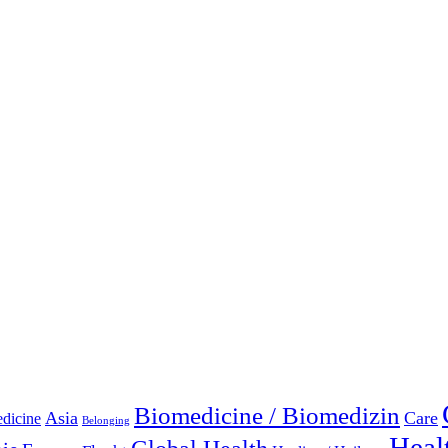
Biomedicine / Biomedizin
Asia
Care
edicine
Belonging
Heal