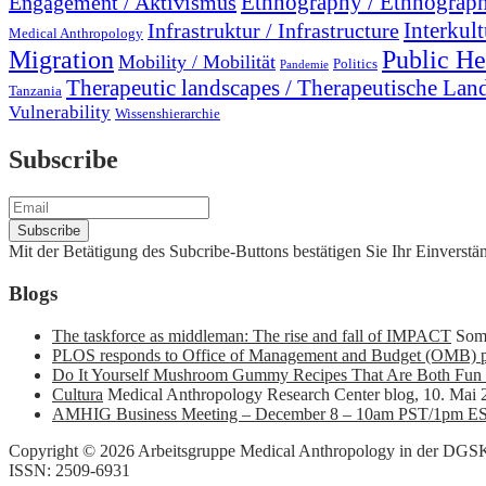
Engagement / Aktivismus
Ethnography / Ethnograph
Interkult
Infrastruktur / Infrastructure
Medical Anthropology
Migration
Public He
Mobility / Mobilität
Politics
Pandemie
Therapeutic landscapes / Therapeutische Lan
Tanzania
Vulnerability
Wissenshierarchie
Subscribe
Mit der Betätigung des Subcribe-Buttons bestätigen Sie Ihr Einvers
Blogs
The taskforce as middleman: The rise and fall of IMPACT
Som
PLOS responds to Office of Management and Budget (OMB) p
Do It Yourself Mushroom Gummy Recipes That Are Both Fun 
Cultura
Medical Anthropology Research Center blog
,
10. Mai 
AMHIG Business Meeting – December 8 – 10am PST/1pm E
Copyright © 2026 Arbeitsgruppe Medical Anthropology in der DG
ISSN: 2509-6931