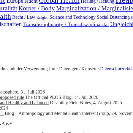
Global Health
ie
Europe
Flucht
Healing / Heilung
uralität
Marginalization / Marginalisi
Körper / Body
alth
Recht / Law
Science and Technology
Social Distancing
Religion
S
dschaften
Ungleichh
Transdisciplinarity / Transdisziplinarität
tändnis mit der Verwendung Ihrer Daten gemäß unserer
Datenschutzerklä
atosphere
,
31. Juli 2026
roposed rule
The Official PLOS Blog
,
14. Juli 2026
and Healthy and balanced
Disability Field Notes
,
4. August 2025
2024
ST
Blog – Anthropology and Mental Health Interest Group
,
29. Novem
SKA e.V