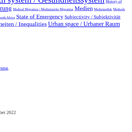
History of
erung
Medien
Medical Migration / Medizinische Migration
Medizinethik
Methods
State of Emergency
Subjectivity / Subjektivität
outh Africa
Urban space / Urbaner Raum
eiten / Inequalities
rung
.
ber 2022