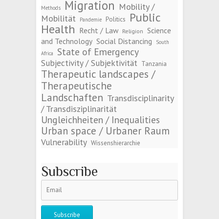
Migration
Mobility /
Methods
Public
Mobilität
Politics
Pandemie
Health
Recht / Law
Science
Religion
and Technology
Social Distancing
South
State of Emergency
Africa
Subjectivity / Subjektivität
Tanzania
Therapeutic landscapes /
Therapeutische
Landschaften
Transdisciplinarity
/ Transdisziplinarität
Ungleichheiten / Inequalities
Urban space / Urbaner Raum
Vulnerability
Wissenshierarchie
Subscribe