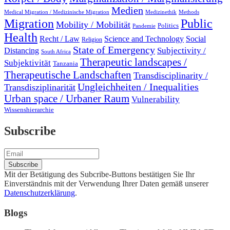
Medien
Medical Migration / Medizinische Migration
Medizinethik
Methods
Migration
Public
Mobility / Mobilität
Politics
Pandemie
Health
Recht / Law
Science and Technology
Social
Religion
State of Emergency
Subjectivity /
Distancing
South Africa
Therapeutic landscapes /
Subjektivität
Tanzania
Therapeutische Landschaften
Transdisciplinarity /
Ungleichheiten / Inequalities
Transdisziplinarität
Urban space / Urbaner Raum
Vulnerability
Wissenshierarchie
Subscribe
Mit der Betätigung des Subcribe-Buttons bestätigen Sie Ihr
Einverständnis mit der Verwendung Ihrer Daten gemäß unserer
Datenschutzerklärung
.
Blogs