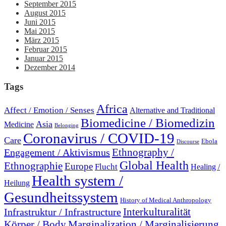
September 2015
August 2015
Juni 2015
Mai 2015
März 2015
Februar 2015
Januar 2015
Dezember 2014
Tags
Africa
Affect / Emotion / Senses
Alternative and Traditional
Biomedicine / Biomedizin
Asia
Medicine
Belonging
Coronavirus / COVID-19
Care
Ebola
Discourse
Engagement / Aktivismus
Ethnography /
Global Health
Ethnographie
Europe
Flucht
Healing /
Health system /
Heilung
Gesundheitssystem
History of Medical Anthropology
Interkulturalität
Infrastruktur / Infrastructure
Marginalization / Marginalisierung
Körper / Body