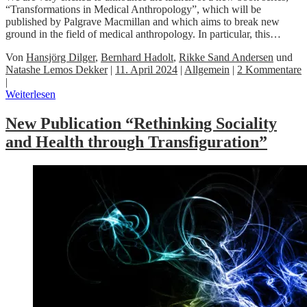
“Transformations in Medical Anthropology”, which will be
published by Palgrave Macmillan and which aims to break new
ground in the field of medical anthropology. In particular, this…
Von
Hansjörg Dilger
,
Bernhard Hadolt
,
Rikke Sand Andersen
und
Natashe Lemos Dekker
|
11. April 2024
|
Allgemein
|
2 Kommentare
|
Weiterlesen
New Publication “Rethinking Sociality
and Health through Transfiguration”