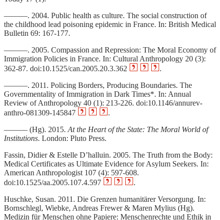
———. 2004. Public health as culture. The social construction of
the childhood lead poisoning epidemic in France. In: British Medical
Bulletin 69: 167‑177.
———. 2005. Compassion and Repression: The Moral Economy of
Immigration Policies in France. In: Cultural Anthropology 20 (3):
362‑87. doi:10.1525/can.2005.20.3.362
.
———. 2011. Policing Borders, Producing Boundaries. The
Governmentality of Immigration in Dark Times*. In: Annual
Review of Anthropology 40 (1): 213‑226. doi:10.1146/annurev-
anthro-081309-145847
.
——— (Hg). 2015.
At the Heart of the State: The Moral World of
Institutions
. London: Pluto Press.
Fassin, Didier & Estelle D’halluin. 2005. The Truth from the Body:
Medical Certificates as Ultimate Evidence for Asylum Seekers. In:
American Anthropologist 107 (4): 597‑608.
doi:10.1525/aa.2005.107.4.597
.
Huschke, Susan. 2011. Die Grenzen humanitärer Versorgung. In:
Bornschlegl, Wiebke, Andreas Frewer & Maren Mylius (Hg).
Medizin für Menschen ohne Papiere: Menschenrechte und Ethik in