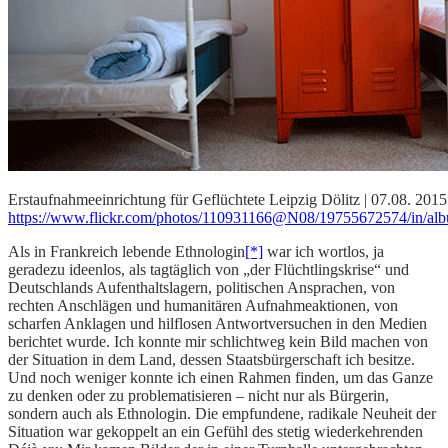
Erstaufnahmeeinrichtung für Geflüchtete Leipzig Dölitz | 07.08. 2015
https://www.flickr.com/photos/110931166@N08/19755672574/in/a
Als in Frankreich lebende Ethnologin
[*]
war ich wortlos, ja
geradezu ideenlos, als tagtäglich von „der Flüchtlingskrise“ und
Deutschlands Aufenthaltslagern, politischen Ansprachen, von
rechten Anschlägen und humanitären Aufnahmeaktionen, von
scharfen Anklagen und hilflosen Antwortversuchen in den Medien
berichtet wurde. Ich konnte mir schlichtweg kein Bild machen von
der Situation in dem Land, dessen Staatsbürgerschaft ich besitze.
Und noch weniger konnte ich einen Rahmen finden, um das Ganze
zu denken oder zu problematisieren – nicht nur als Bürgerin,
sondern auch als Ethnologin. Die empfundene, radikale Neuheit der
Situation war gekoppelt an ein Gefühl des stetig wiederkehrenden