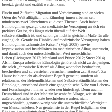
besetzt, gelebt und erzählt werden kann.
Flucht und Zuflucht, Migration und Verheimatung sind an vielen
Orten der Welt alltäglich, und Ethnolog_innen arbeiten seit
mindestens zwei Jahrzehnten zu diesen Themen. Auch haben
Ethnologinnen gezeigt, dass medizinische Versorgung an sich ein
prekäres Gut ist, das längst nicht überall auf der Welt
selbstverständlich ist, und schon gar nicht in gleichem Maße für alle
zugänglich. Gerade im Hinblick auf medizinische Versorgung haben
Ethnologinnen „chronische Krisen“ (Vigh 2008), sowie
Improvisation und Instabilitäten im medizinischen Alltag untersucht,
und damit auch den unterschiedlichen Wert menschlicher
Leben (Livingston 2012; Marsland and Prince 2012; Street 2014).
Als in Europa arbeitende Ethnologin gehöre ich nicht zu denjenigen,
die solch „chronische Krisen“ als Alltag
woanders
beobachten,
beschreiben und zu verstehen versuchen, sondern „zu Hause“. Zu
Hause ist hier nicht als absoluter Begriff gemeint, sondern als
relationaler, der Befremdlichkeiten und Selbstverständlichkeiten der
Ethnologin, entstehend durch eine geographische Nähe von Lebens-
und Forschungsort, immer wieder neu hinterfragt. Denn auch in
Deutschland sind in der Medizin krisenhafte Alltage, wie sie für
außereuropäische Kontexte beschrieben wurden, nicht
ungewöhnlich, genauso wenig wie die unterschiedliche Wertigkeit
von Menschenleben. Nur geraten sie in der Regel lediglich an den
Rändern der medizinischen Versorgung in den Blick, in