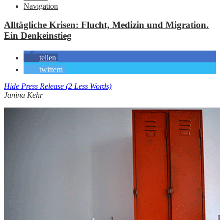
Navigation
Alltägliche Krisen: Flucht, Medizin und Migration.
Ein Denkeinstieg
teilen
twittern
Hide Press Release (2 Less Words)
Janina Kehr