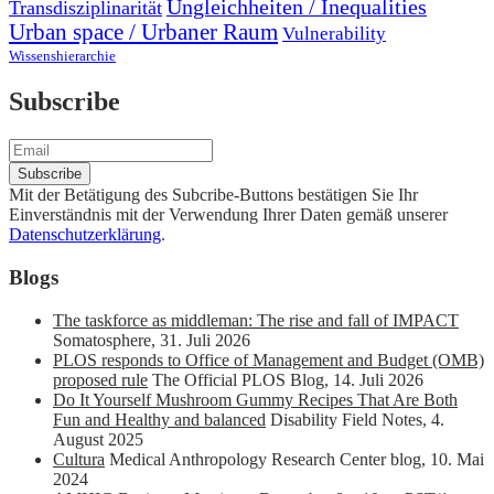
Ungleichheiten / Inequalities
Transdisziplinarität
Urban space / Urbaner Raum
Vulnerability
Wissenshierarchie
Subscribe
Mit der Betätigung des Subcribe-Buttons bestätigen Sie Ihr
Einverständnis mit der Verwendung Ihrer Daten gemäß unserer
Datenschutzerklärung
.
Blogs
The taskforce as middleman: The rise and fall of IMPACT
Somatosphere
,
31. Juli 2026
PLOS responds to Office of Management and Budget (OMB)
proposed rule
The Official PLOS Blog
,
14. Juli 2026
Do It Yourself Mushroom Gummy Recipes That Are Both
Fun and Healthy and balanced
Disability Field Notes
,
4.
August 2025
Cultura
Medical Anthropology Research Center blog
,
10. Mai
2024