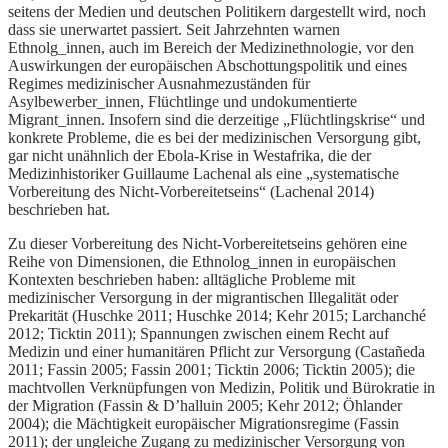
seitens der Medien und deutschen Politikern dargestellt wird, noch
dass sie unerwartet passiert. Seit Jahrzehnten warnen
Ethnolg_innen, auch im Bereich der Medizinethnologie, vor den
Auswirkungen der europäischen Abschottungspolitik und eines
Regimes medizinischer Ausnahmezuständen für
Asylbewerber_innen, Flüchtlinge und undokumentierte
Migrant_innen. Insofern sind die derzeitige „Flüchtlingskrise“ und
konkrete Probleme, die es bei der medizinischen Versorgung gibt,
gar nicht unähnlich der Ebola-Krise in Westafrika, die der
Medizinhistoriker Guillaume Lachenal als eine „systematische
Vorbereitung des Nicht-Vorbereitetseins“ (Lachenal 2014)
beschrieben hat.
Zu dieser Vorbereitung des Nicht-Vorbereitetseins gehören eine
Reihe von Dimensionen, die Ethnolog_innen in europäischen
Kontexten beschrieben haben: alltägliche Probleme mit
medizinischer Versorgung in der migrantischen Illegalität oder
Prekarität (Huschke 2011; Huschke 2014; Kehr 2015; Larchanché
2012; Ticktin 2011); Spannungen zwischen einem Recht auf
Medizin und einer humanitären Pflicht zur Versorgung (Castañeda
2011; Fassin 2005; Fassin 2001; Ticktin 2006; Ticktin 2005); die
machtvollen Verknüpfungen von Medizin, Politik und Bürokratie in
der Migration (Fassin & D’halluin 2005; Kehr 2012; Öhlander
2004); die Mächtigkeit europäischer Migrationsregime (Fassin
2011); der ungleiche Zugang zu medizinischer Versorgung von