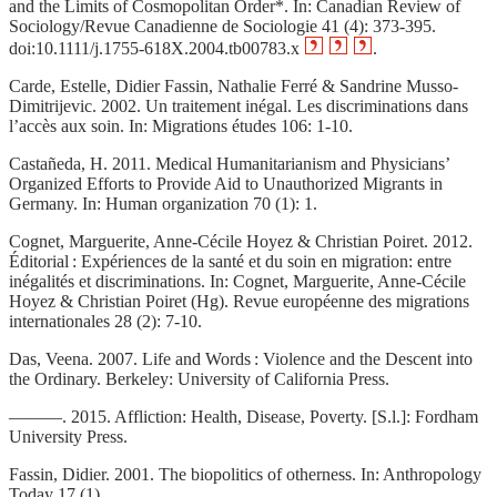
and the Limits of Cosmopolitan Order*. In: Canadian Review of
Sociology/Revue Canadienne de Sociologie 41 (4): 373‑395.
doi:10.1111/j.1755-618X.2004.tb00783.x
.
Carde, Estelle, Didier Fassin, Nathalie Ferré & Sandrine Musso-
Dimitrijevic. 2002. Un traitement inégal. Les discriminations dans
l’accès aux soin. In: Migrations études 106: 1‑10.
Castañeda, H. 2011. Medical Humanitarianism and Physicians’
Organized Efforts to Provide Aid to Unauthorized Migrants in
Germany. In: Human organization 70 (1): 1.
Cognet, Marguerite, Anne-Cécile Hoyez & Christian Poiret. 2012.
Éditorial : Expériences de la santé et du soin en migration: entre
inégalités et discriminations. In: Cognet, Marguerite, Anne-Cécile
Hoyez & Christian Poiret (Hg). Revue européenne des migrations
internationales 28 (2): 7‑10.
Das, Veena. 2007. Life and Words : Violence and the Descent into
the Ordinary. Berkeley: University of California Press.
———. 2015. Affliction: Health, Disease, Poverty. [S.l.]: Fordham
University Press.
Fassin, Didier. 2001. The biopolitics of otherness. In: Anthropology
Today 17 (1).