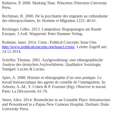
Rabinow, P. 2008. Marking Time. Princeton: Princeton University
Press.
Rechtman, R. 2000. De la psychiatrie des migrants au culturalisme
des ethnopsychiatres. In: Homme et Migration 1225: 46‑61.
Reckinger, Gilles. 2013. Lampedusa: Begegnungen am Rande
Europas. 3 Aufl. Wuppertal: Peter Hammer Verlag.
Roitman, Janet. 2014. Crisis : Political Concepts: Issue One.
http://www.politicalconcepts.org/issue1/crisis/
. Letzter Zugriff am:
14.12.2014.
Scheffer, Thomas. 2001. Asylgewährung: eine ethnographische
Analyse des deutschen Asylverfahrens. Qualitative Soziologie.
Stuttgart: Lucius & Lucius.
Spire, A. 2008. Histoire et ethnographie d’un sens pratique. Le
travail bureaucratique des agents de contrôle de l’immigration. In:
Arborio, A.-M., Y. Cohen & P. Fournier (Hg). Observer le travail.
Paris: La Découverte, 61‑76.
Street, Alice. 2014. Biomedicine in an Unstable Place: Infrastructure
and Personhood in a Papua New Guinean Hospital. Durham: Duke
University Press.