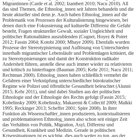
Migrantinnen (Carde et al. 2002; Izambert 2010; Nacu 2010). All
das sind Themen, die Ethnolog_innen seit Jahren behandeln und die
heute aktueller sind denn je. Auch haben Ethnolog_innen auf die
Problematik von Prozessen der Kulturalisierung hingewiesen, bei
denen durch eine Fokussierung auf kulturelle Differenz die Gefahr
besteht, Fragen struktureller Gewalt, sozialer Ungleichheit und
politischer Rationalitäten auszublenden (Cognet, Hoyez & Poiret
2012; Fassin 2004; Kotobi 2000; Mbaye 2009). Ebenfalls wurden
Prozesse der Stereotypisierung und Auflösung von Unterschieden
innerhalb migrantischer Lebensläufe und Problemlagen kritisiert, die
zu Stereotypisierungen und damit der Konstruktion radikaler
Andersheit führen, anstelle diese auch immer wieder zu relativieren
und kritisch zu hinterfragen (Bauman 2005; Kehr 2011; Nacu 2011;
Rechtman 2000). Ethnolog_innen haben schließlich vermehrt die
Gefahren einer Verknüpfung unterschiedlicher bürokratischer
Regime wie Polizei und öffentliche Gesundheit beleuchtet (Alunni
2015; Kehr 2011), und sind dabei Studien aus der politischen
Ethnologie und der Ethnologie des Rechts gefolgt (Fassin 2015;
Kobelinsky 2009; Kobelinsky, Makaremi & Collectif 2009; Malkki
1995; Reckinger 2013; Scheffer 2001; Spire 2008). In ihrer
Funktion als Wissenschaftler_innen produzieren, kontextualisieren
und problematisieren Ethnolog_innen also schon seit einiger Zeit
das Verhältnis von Politik, Migration, Asyl, Differenz und
Gesundheit, Krankheit und Medizin. Gerade in politischen
Krisensituationen ist es wichtig, dies auch weiter zu tun, aus der