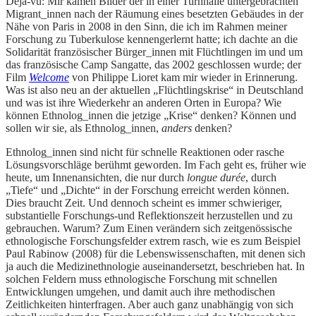
Déjà-vu: Mir kamen Bilder der in einer Turnhalle untergebrachten
Migrant_innen nach der Räumung eines besetzten Gebäudes in der
Nähe von Paris in 2008 in den Sinn, die ich im Rahmen meiner
Forschung zu Tuberkulose kennengerlernt hatte; ich dachte an die
Solidarität französischer Bürger_innen mit Flüchtlingen im und um
das französische Camp Sangatte, das 2002 geschlossen wurde; der
Film
Welcome
von Philippe Lioret kam mir wieder in Erinnerung.
Was ist also neu an der aktuellen „Flüchtlingskrise“ in Deutschland
und was ist ihre Wiederkehr an anderen Orten in Europa? Wie
können Ethnolog_innen die jetzige „Krise“ denken? Können und
sollen wir sie, als Ethnolog_innen,
anders
denken?
Ethnolog_innen sind nicht für schnelle Reaktionen oder rasche
Lösungsvorschläge berühmt geworden. Im Fach geht es, früher wie
heute, um Innenansichten, die nur durch
longue durée
, durch
„Tiefe“ und „Dichte“ in der Forschung erreicht werden können.
Dies braucht Zeit. Und dennoch scheint es immer schwieriger,
substantielle Forschungs-und Reflektionszeit herzustellen und zu
gebrauchen. Warum? Zum Einen verändern sich zeitgenössische
ethnologische Forschungsfelder extrem rasch, wie es zum Beispiel
Paul Rabinow (2008) für die Lebenswissenschaften, mit denen sich
ja auch die Medizinethnologie auseinandersetzt, beschrieben hat. In
solchen Feldern muss ethnologische Forschung mit schnellen
Entwicklungen umgehen, und damit auch ihre methodischen
Zeitlichkeiten hinterfragen. Aber auch ganz unabhängig von sich