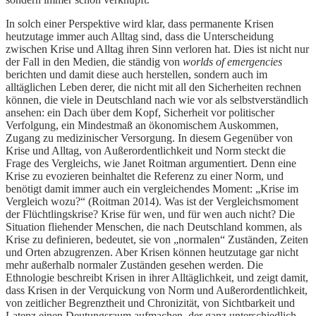
In solch einer Perspektive wird klar, dass permanente Krisen
heutzutage immer auch Alltag sind, dass die Unterscheidung
zwischen Krise und Alltag ihren Sinn verloren hat. Dies ist nicht nur
der Fall in den Medien, die ständig von
worlds of emergencies
berichten und damit diese auch herstellen, sondern auch im
alltäglichen Leben derer, die nicht mit all den Sicherheiten rechnen
können, die viele in Deutschland nach wie vor als selbstverständlich
ansehen: ein Dach über dem Kopf, Sicherheit vor politischer
Verfolgung, ein Mindestmaß an ökonomischem Auskommen,
Zugang zu medizinischer Versorgung. In diesem Gegenüber von
Krise und Alltag, von Außerordentlichkeit und Norm steckt die
Frage des Vergleichs, wie Janet Roitman argumentiert. Denn eine
Krise zu evozieren beinhaltet die Referenz zu einer Norm, und
benötigt damit immer auch ein vergleichendes Moment: „Krise im
Vergleich wozu?“ (Roitman 2014). Was ist der Vergleichsmoment
der Flüchtlingskrise? Krise für wen, und für wen auch nicht? Die
Situation fliehender Menschen, die nach Deutschland kommen, als
Krise zu definieren, bedeutet, sie von „normalen“ Zuständen, Zeiten
und Orten abzugrenzen. Aber Krisen können heutzutage gar nicht
mehr außerhalb normaler Zuständen gesehen werden. Die
Ethnologie beschreibt Krisen in ihrer Alltäglichkeit, und zeigt damit,
dass Krisen in der Verquickung von Norm und Außerordentlichkeit,
von zeitlicher Begrenztheit und Chronizität, von Sichtbarkeit und
Latenz einen Deutungsraum aufmachen, der ganz unterschiedlich