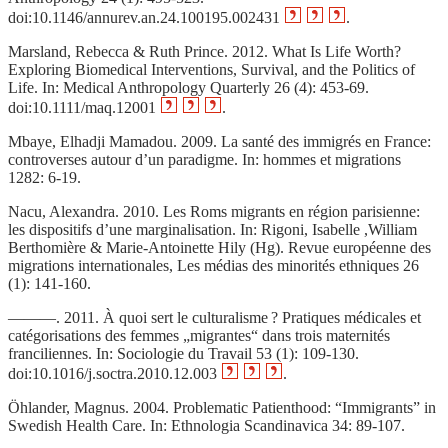
doi:10.1146/annurev.an.24.100195.002431
.
Marsland, Rebecca & Ruth Prince. 2012. What Is Life Worth?
Exploring Biomedical Interventions, Survival, and the Politics of
Life. In: Medical Anthropology Quarterly 26 (4): 453‑69.
doi:10.1111/maq.12001
.
Mbaye, Elhadji Mamadou. 2009. La santé des immigrés en France:
controverses autour d’un paradigme. In: hommes et migrations
1282: 6‑19.
Nacu, Alexandra. 2010. Les Roms migrants en région parisienne:
les dispositifs d’une marginalisation. In: Rigoni, Isabelle ,William
Berthomière & Marie-Antoinette Hily (Hg). Revue européenne des
migrations internationales, Les médias des minorités ethniques 26
(1): 141‑160.
———. 2011. À quoi sert le culturalisme ? Pratiques médicales et
catégorisations des femmes „migrantes“ dans trois maternités
franciliennes. In: Sociologie du Travail 53 (1): 109‑130.
doi:10.1016/j.soctra.2010.12.003
.
Öhlander, Magnus. 2004. Problematic Patienthood: “Immigrants” in
Swedish Health Care. In: Ethnologia Scandinavica 34: 89‑107.