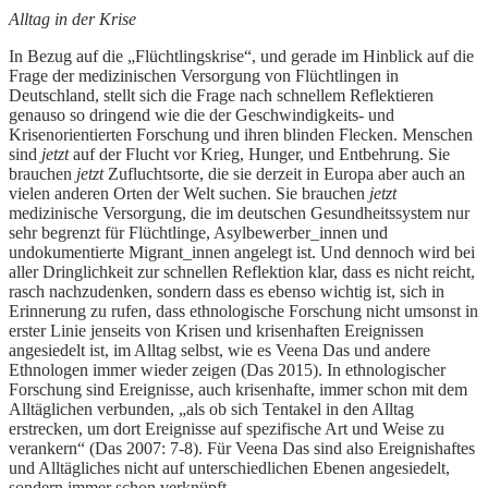
Alltag in der Krise
In Bezug auf die „Flüchtlingskrise“, und gerade im Hinblick auf die
Frage der medizinischen Versorgung von Flüchtlingen in
Deutschland, stellt sich die Frage nach schnellem Reflektieren
genauso so dringend wie die der Geschwindigkeits- und
Krisenorientierten Forschung und ihren blinden Flecken. Menschen
sind
jetzt
auf der Flucht vor Krieg, Hunger, und Entbehrung. Sie
brauchen
jetzt
Zufluchtsorte, die sie derzeit in Europa aber auch an
vielen anderen Orten der Welt suchen. Sie brauchen
jetzt
medizinische Versorgung, die im deutschen Gesundheitssystem nur
sehr begrenzt für Flüchtlinge, Asylbewerber_innen und
undokumentierte Migrant_innen angelegt ist. Und dennoch wird bei
aller Dringlichkeit zur schnellen Reflektion klar, dass es nicht reicht,
rasch nachzudenken, sondern dass es ebenso wichtig ist, sich in
Erinnerung zu rufen, dass ethnologische Forschung nicht umsonst in
erster Linie jenseits von Krisen und krisenhaften Ereignissen
angesiedelt ist, im Alltag selbst, wie es Veena Das und andere
Ethnologen immer wieder zeigen (Das 2015). In ethnologischer
Forschung sind Ereignisse, auch krisenhafte, immer schon mit dem
Alltäglichen verbunden, „als ob sich Tentakel in den Alltag
erstrecken, um dort Ereignisse auf spezifische Art und Weise zu
verankern“ (Das 2007: 7-8). Für Veena Das sind also Ereignishaftes
und Alltägliches nicht auf unterschiedlichen Ebenen angesiedelt,
sondern immer schon verknüpft.