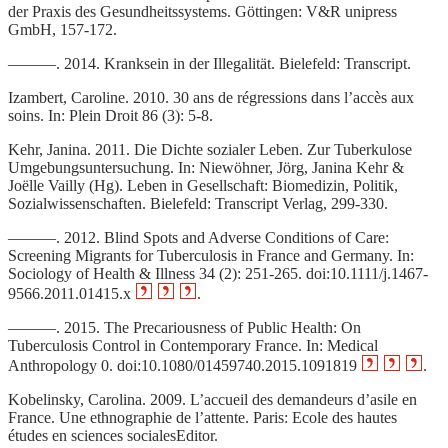
der Praxis des Gesundheitssystems. Göttingen: V&R unipress
GmbH, 157‑172.
———. 2014. Kranksein in der Illegalität. Bielefeld: Transcript.
Izambert, Caroline. 2010. 30 ans de régressions dans l’accès aux
soins. In: Plein Droit 86 (3): 5‑8.
Kehr, Janina. 2011. Die Dichte sozialer Leben. Zur Tuberkulose
Umgebungsuntersuchung. In: Niewöhner, Jörg, Janina Kehr &
Joëlle Vailly (Hg). Leben in Gesellschaft: Biomedizin, Politik,
Sozialwissenschaften. Bielefeld: Transcript Verlag, 299‑330.
———. 2012. Blind Spots and Adverse Conditions of Care:
Screening Migrants for Tuberculosis in France and Germany. In:
Sociology of Health & Illness 34 (2): 251‑265. doi:10.1111/j.1467-
9566.2011.01415.x
.
———. 2015. The Precariousness of Public Health: On
Tuberculosis Control in Contemporary France. In: Medical
Anthropology 0. doi:10.1080/01459740.2015.1091819
.
Kobelinsky, Carolina. 2009. L’accueil des demandeurs d’asile en
France. Une ethnographie de l’attente. Paris: Ecole des hautes
études en sciences socialesEditor.