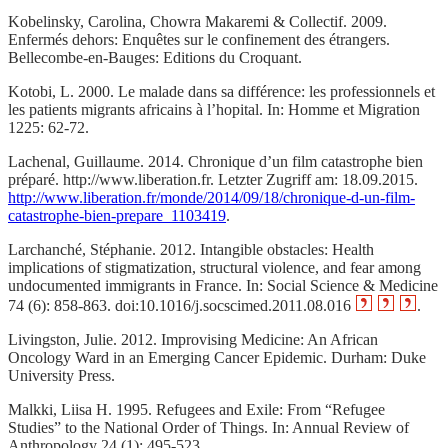
Kobelinsky, Carolina, Chowra Makaremi & Collectif. 2009.
Enfermés dehors: Enquêtes sur le confinement des étrangers.
Bellecombe-en-Bauges: Editions du Croquant.
Kotobi, L. 2000. Le malade dans sa différence: les professionnels et
les patients migrants africains à l’hopital. In: Homme et Migration
1225: 62‑72.
Lachenal, Guillaume. 2014. Chronique d’un film catastrophe bien
préparé. http://www.liberation.fr. Letzter Zugriff am: 18.09.2015.
http://www.liberation.fr/monde/2014/09/18/chronique-d-un-film-
catastrophe-bien-prepare_1103419
.
Larchanché, Stéphanie. 2012. Intangible obstacles: Health
implications of stigmatization, structural violence, and fear among
undocumented immigrants in France. In: Social Science & Medicine
74 (6): 858‑863. doi:10.1016/j.socscimed.2011.08.016
.
Livingston, Julie. 2012. Improvising Medicine: An African
Oncology Ward in an Emerging Cancer Epidemic. Durham: Duke
University Press.
Malkki, Liisa H. 1995. Refugees and Exile: From “Refugee
Studies” to the National Order of Things. In: Annual Review of
Anthropology 24 (1): 495‑523.