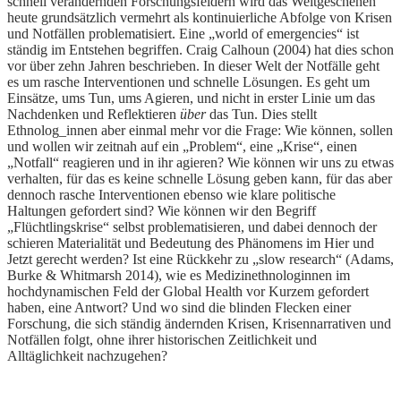
schnell verändernden Forschungsfeldern wird das Weltgeschehen
heute grundsätzlich vermehrt als kontinuierliche Abfolge von Krisen
und Notfällen problematisiert. Eine „world of emergencies“ ist
ständig im Entstehen begriffen. Craig Calhoun (2004) hat dies schon
vor über zehn Jahren beschrieben. In dieser Welt der Notfälle geht
es um rasche Interventionen und schnelle Lösungen. Es geht um
Einsätze, ums Tun, ums Agieren, und nicht in erster Linie um das
Nachdenken und Reflektieren
über
das Tun. Dies stellt
Ethnolog_innen aber einmal mehr vor die Frage: Wie können, sollen
und wollen wir zeitnah auf ein „Problem“, eine „Krise“, einen
„Notfall“ reagieren und in ihr agieren? Wie können wir uns zu etwas
verhalten, für das es keine schnelle Lösung geben kann, für das aber
dennoch rasche Interventionen ebenso wie klare politische
Haltungen gefordert sind? Wie können wir den Begriff
„Flüchtlingskrise“ selbst problematisieren, und dabei dennoch der
schieren Materialität und Bedeutung des Phänomens im Hier und
Jetzt gerecht werden? Ist eine Rückkehr zu „slow research“ (Adams,
Burke & Whitmarsh 2014), wie es Medizinethnologinnen im
hochdynamischen Feld der Global Health vor Kurzem gefordert
haben, eine Antwort? Und wo sind die blinden Flecken einer
Forschung, die sich ständig ändernden Krisen, Krisennarrativen und
Notfällen folgt, ohne ihrer historischen Zeitlichkeit und
Alltäglichkeit nachzugehen?