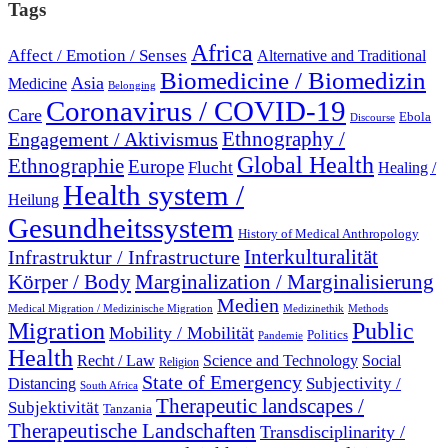
Tags
Africa
Affect / Emotion / Senses
Alternative and Traditional
Biomedicine / Biomedizin
Asia
Medicine
Belonging
Coronavirus / COVID-19
Care
Ebola
Discourse
Engagement / Aktivismus
Ethnography /
Global Health
Ethnographie
Europe
Flucht
Healing /
Health system /
Heilung
Gesundheitssystem
History of Medical Anthropology
Interkulturalität
Infrastruktur / Infrastructure
Marginalization / Marginalisierung
Körper / Body
Medien
Medical Migration / Medizinische Migration
Medizinethik
Methods
Migration
Public
Mobility / Mobilität
Politics
Pandemie
Health
Recht / Law
Science and Technology
Social
Religion
State of Emergency
Subjectivity /
Distancing
South Africa
Therapeutic landscapes /
Subjektivität
Tanzania
Therapeutische Landschaften
Transdisciplinarity /