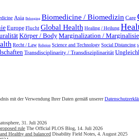
Biomedicine / Biomedizin
Asia
Care
edicine
Belonging
Heal
Global Health
ie
Europe
Flucht
Healing / Heilung
uralität
Marginalization / Marginalisi
Körper / Body
alth
Recht / Law
Science and Technology
Social Distancing
Religion
S
dschaften
Ungleichh
Transdisciplinarity / Transdisziplinarität
tändnis mit der Verwendung Ihrer Daten gemäß unserer
Datenschutzerklä
atosphere
,
31. Juli 2026
roposed rule
The Official PLOS Blog
,
14. Juli 2026
and Healthy and balanced
Disability Field Notes
,
4. August 2025