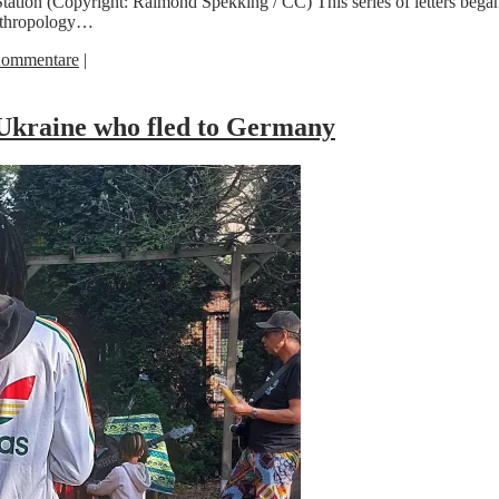
Station (Copyright: Raimond Spekking / CC) This series of letters bega
Anthropology…
Kommentare
|
 Ukraine who fled to Germany