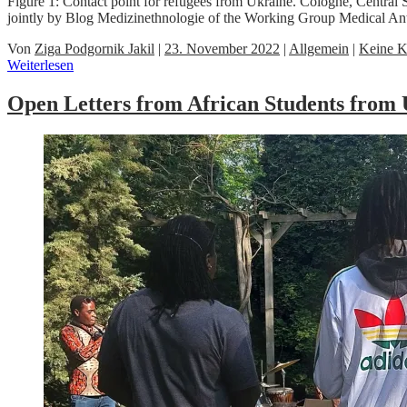
Figure 1: Contact point for refugees from Ukraine. Cologne, Central 
jointly by Blog Medizinethnologie of the Working Group Medical 
Von
Ziga Podgornik Jakil
|
23. November 2022
|
Allgemein
|
Keine 
Weiterlesen
Open Letters from African Students from