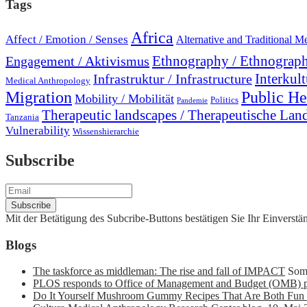
Tags
Africa
Affect / Emotion / Senses
Alternative and Traditional M
Engagement / Aktivismus
Ethnography / Ethnograph
Interkult
Infrastruktur / Infrastructure
Medical Anthropology
Migration
Public He
Mobility / Mobilität
Politics
Pandemie
Therapeutic landscapes / Therapeutische Lan
Tanzania
Vulnerability
Wissenshierarchie
Subscribe
Mit der Betätigung des Subcribe-Buttons bestätigen Sie Ihr Einvers
Blogs
The taskforce as middleman: The rise and fall of IMPACT
Som
PLOS responds to Office of Management and Budget (OMB) p
Do It Yourself Mushroom Gummy Recipes That Are Both Fun 