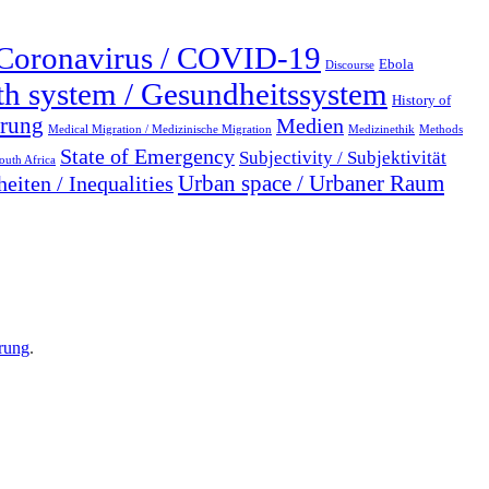
Coronavirus / COVID-19
Ebola
Discourse
th system / Gesundheitssystem
History of
erung
Medien
Medical Migration / Medizinische Migration
Medizinethik
Methods
State of Emergency
Subjectivity / Subjektivität
outh Africa
Urban space / Urbaner Raum
eiten / Inequalities
rung
.