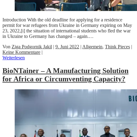
Introduction With the old deadline for applying for a residence
permit for war refugees from Ukraine in Germany expiring on May
23, 2022,[i] the situation of international students who fled the war
in Ukraine to Germany has changed – again.…
Von
Ziga Podgornik Jakil
|
9. Juni 2022
|
Allgemein
,
Think Pieces
|
Keine Kommentare
|
Weiterlesen
BioNTainer – A Manufacturing Solution
for Africa or Circumventing Capacity?