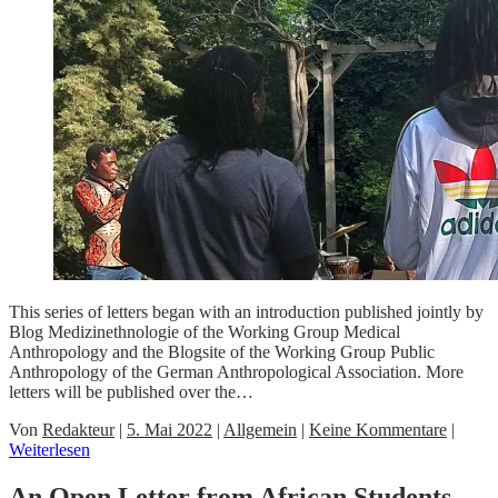
This series of letters began with an introduction published jointly by
Blog Medizinethnologie of the Working Group Medical
Anthropology and the Blogsite of the Working Group Public
Anthropology of the German Anthropological Association. More
letters will be published over the…
Von
Redakteur
|
5. Mai 2022
|
Allgemein
|
Keine Kommentare
|
Weiterlesen
An Open Letter from African Students