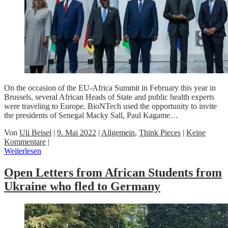
On the occasion of the EU-Africa Summit in February this year in
Brussels, several African Heads of State and public health experts
were traveling to Europe. BioNTech used the opportunity to invite
the presidents of Senegal Macky Sall, Paul Kagame…
Von
Uli Beisel
|
9. Mai 2022
|
Allgemein
,
Think Pieces
|
Keine
Kommentare
|
Weiterlesen
Open Letters from African Students from
Ukraine who fled to Germany