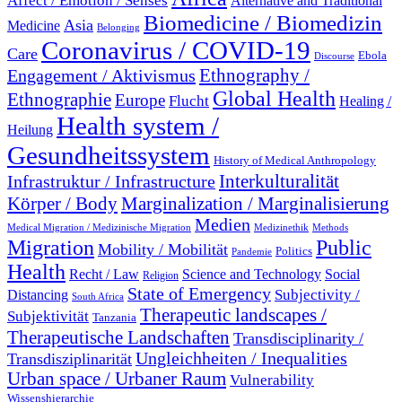
Affect / Emotion / Senses
Alternative and Traditional
Biomedicine / Biomedizin
Asia
Medicine
Belonging
Coronavirus / COVID-19
Care
Ebola
Discourse
Engagement / Aktivismus
Ethnography /
Global Health
Ethnographie
Europe
Flucht
Healing /
Health system /
Heilung
Gesundheitssystem
History of Medical Anthropology
Interkulturalität
Infrastruktur / Infrastructure
Marginalization / Marginalisierung
Körper / Body
Medien
Medical Migration / Medizinische Migration
Medizinethik
Methods
Migration
Public
Mobility / Mobilität
Politics
Pandemie
Health
Recht / Law
Science and Technology
Social
Religion
State of Emergency
Subjectivity /
Distancing
South Africa
Therapeutic landscapes /
Subjektivität
Tanzania
Therapeutische Landschaften
Transdisciplinarity /
Ungleichheiten / Inequalities
Transdisziplinarität
Urban space / Urbaner Raum
Vulnerability
Wissenshierarchie